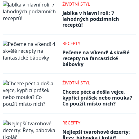
ŽIVOTNÍ STYL
Jablka v hlavní roli: 7
lahodných podzimních
receptů!
RECEPTY
Pečeme na víkend! 4 skvělé
recepty na fantastické
bábovky
ŽIVOTNÍ STYL
Chcete péct a došla vejce,
kypřicí prášek nebo mouka?
Co použít místo nich?
RECEPTY
Nejlepší tvarohové dezerty:
Řezy, bábovka i koláč!