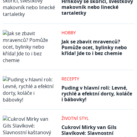
Hrnkový se skořicí, švestkový
makovník nebo linecké
tartaletky
HOBBY
Jak se zbavit mravenců?
Pomůže ocet, bylinky nebo
křída! Jde to i bez chemie
RECEPTY
Puding v hlavní roli: Levné,
rychlé a efektní dorty, koláče
i bábovky!
ŽIVOTNÍ STYL
Cukroví Mirky van Gils
Slavíkové: Slavnostní