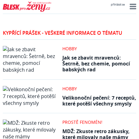
přihlásit se
KYPŘÍCÍ PRÁŠEK - VEŠKERÉ INFORMACE O TÉMATU
HOBBY
Jak se zbavit mravenců:
Šetrně, bez chemie, pomocí
babských rad
HOBBY
Velikonoční pečení: 7 receptů,
které potěší všechny smysly
PROSTĚ FENOMÉN!
MDŽ: Zkuste retro zákusky,
které milovaly naše mámy