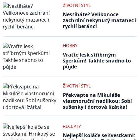
ŽIVOTNÍ STYL
Nestíháte? Velikonoce
zachrání nekynutý mazanec i
rychlí beránci
HOBBY
Vraťte lesk stříbrným
šperkům! Takhle snadno to
půjde
ŽIVOTNÍ STYL
Překvapte na Mikuláše
vlastnoruční nadílkou: Sobí
sušenky i dortová lízátka!
RECEPTY
Nejlepší koláče se švestkami: