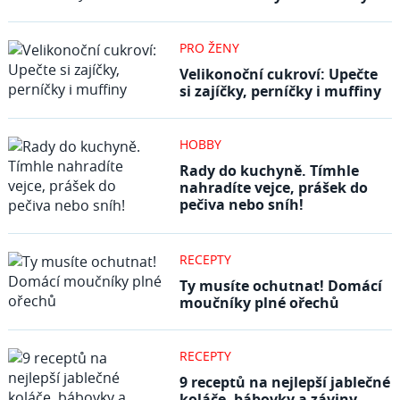
PRO ŽENY
Velikonoční cukroví: Upečte
si zajíčky, perníčky i muffiny
HOBBY
Rady do kuchyně. Tímhle
nahradíte vejce, prášek do
pečiva nebo sníh!
RECEPTY
Ty musíte ochutnat! Domácí
moučníky plné ořechů
RECEPTY
9 receptů na nejlepší jablečné
koláče, bábovky a záviny