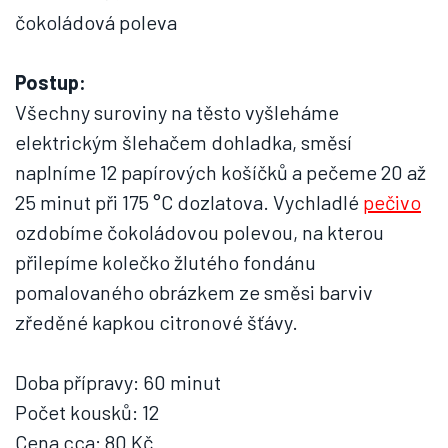
čokoládová poleva
Postup:
Všechny suroviny na těsto vyšleháme
elektrickým šlehačem dohladka, směsí
naplníme 12 papírových košíčků a pečeme 20 až
25 minut při 175 °C dozlatova. Vychladlé
pečivo
ozdobíme čokoládovou polevou, na kterou
přilepíme kolečko žlutého fondánu
pomalovaného obrázkem ze směsi barviv
zředěné kapkou citronové šťávy.
Doba přípravy: 60 minut
Počet kousků: 12
Cena cca: 80 Kč