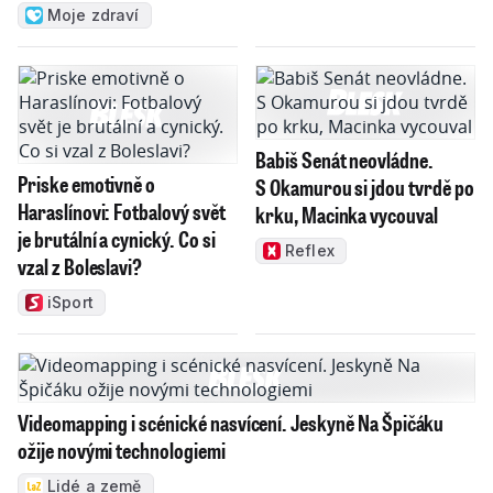
Moje zdraví
Babiš Senát neovládne.
Priske emotivně o
S Okamurou si jdou tvrdě po
Haraslínovi: Fotbalový svět
krku, Macinka vycouval
je brutální a cynický. Co si
Reflex
vzal z Boleslavi?
iSport
Videomapping i scénické nasvícení. Jeskyně Na Špičáku
ožije novými technologiemi
Lidé a země