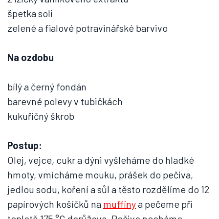
špetka soli
zelené a fialové potravinářské barvivo
Na ozdobu
bílý a černý fondán
barevné polevy v tubičkách
kukuřičný škrob
Postup:
Olej, vejce, cukr a dýni vyšleháme do hladké
hmoty, vmícháme mouku, prášek do pečiva,
jedlou sodu, koření a sůl a těsto rozdělíme do 12
papírových košíčků na
muffiny
a pečeme při
teplotě 175 °C dorůžova. Pečivo necháme