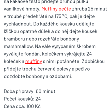
na kakaové těsto přidejte druhou půlku
vanilkové hmoty.
Muffiny
pečte
zhruba 25 minut
v troubě předehřáté na 175 °C, pak je dejte
vychladnout. Do každého kousku udělejte
lžičkou opatrně důlek a do něj dejte kousek
bramboru nebo rozehřáté bonbony
marshmallow. Na vále vysypaném škrobem
vyválejte fondán, kolečkem vykrájejte 24
koleček a
muffiny
s nimi potáhněte. Zdobičkou
přidejte trochu červené polevy a pečivo
dozdobte bonbony a ozdobami.
Doba přípravy: 60 minut
Počet kousků: 24
Cena cca: 100 Kč