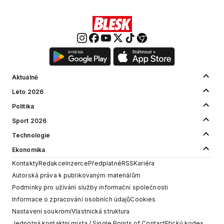
Aktuálně
Léto 2026
Politika
Sport 2026
Technologie
Ekonomika
Kontakty
Redakce
Inzerce
Předplatné
RSS
Kariéra
Autorská práva k publikovaným materiálům
Podmínky pro užívání služby informační společnosti
Informace o zpracování osobních údajů
Cookies
Nastavení soukromí
Vlastnická struktura
Jednotná kontaktní místa / Single Points of Contact
Etický kodex