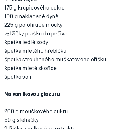
175 g krupicového cukru
100 g nakládané dýně
225 g polohrubé mouky
½ lžičky prášku do pečiva
špetka jedlé sody
špetka mletého hřebíčku
špetka strouhaného muškátového oříšku
špetka mleté skořice
špetka soli
Na vanilkovou glazuru
200 g moučkového cukru
50 g šlehačky
2 lžičky vanilkového extraktu