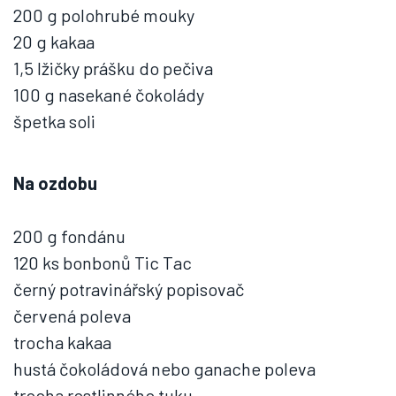
200 g polohrubé mouky
20 g kakaa
1,5 lžičky prášku do pečiva
100 g nasekané čokolády
špetka soli
Na ozdobu
200 g fondánu
120 ks bonbonů Tic Tac
černý potravinářský popisovač
červená poleva
trocha kakaa
hustá čokoládová nebo ganache poleva
trocha rostlinného tuku