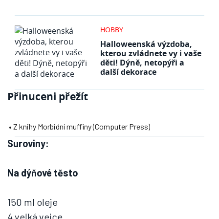
HOBBY
Halloweenská výzdoba,
kterou zvládnete vy i vaše
děti! Dýně, netopýři a
další dekorace
Přinuceni přežít
• Z knihy Morbidní muffiny (Computer Press)
Suroviny:
Na dýňové těsto
150 ml oleje
4 velká vejce