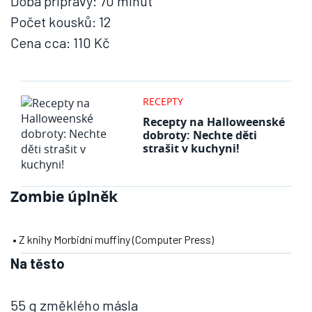
Doba přípravy: 70 minut
Počet kousků: 12
Cena cca: 110 Kč
RECEPTY
Recepty na Halloweenské
dobroty: Nechte děti
strašit v kuchyni!
Zombie úplněk
• Z knihy Morbidní muffiny (Computer Press)
Na těsto
55 g změklého másla