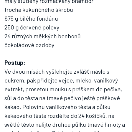
malý studený rozmačkaný brambor
trocha kukuřičného škrobu
675 g bílého fondánu
250 g červené polevy
24 různých měkkých bonbonů
čokoládové ozdoby
Postup:
Ve dvou mísách vyšlehejte zvlášť máslo s
cukrem, pak přidejte vejce, mléko, vanilkový
extrakt, prosetou mouku s práškem do pečiva,
sůl a do těsta na tmavé pečivo ještě práškové
kakao. Polovinu vanilkového těsta a půlku
kakaového těsta rozdělte do 24 košíčků, na
světlé těsto nalijte druhou půlku tmavé hmoty a