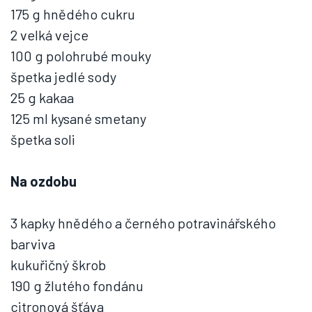
175 g hnědého cukru
2 velká vejce
100 g polohrubé mouky
špetka jedlé sody
25 g kakaa
125 ml kysané smetany
špetka soli
Na ozdobu
3 kapky hnědého a černého potravinářského
barviva
kukuřičný škrob
190 g žlutého fondánu
citronová šťáva