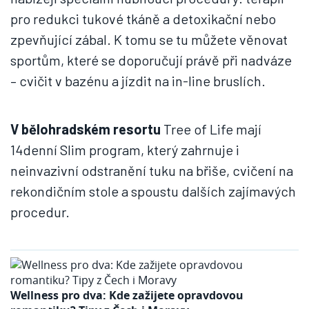
pro redukci tukové tkáně a detoxikační nebo
zpevňující zábal. K tomu se tu můžete věnovat
sportům, které se doporučují právě při nadváze
– cvičit v bazénu a jízdit na in-line bruslích.
V bělohradském resortu
Tree of Life mají
14denní Slim program, který zahrnuje i
neinvazivní odstranění tuku na břiše, cvičení na
rekondičním stole a spoustu dalších zajímavých
procedur.
Wellness pro dva: Kde zažijete opravdovou