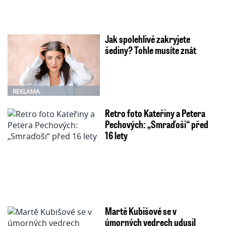
Jak spolehlivě zakryjete
šediny? Tohle musíte znát
REKLAMA
Retro foto Kateřiny a Petera
Pechových: „Smraďoši“ před
16 lety
Martě Kubišové se v
úmorných vedrech udusil