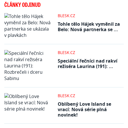
ČLÁNKY ODJINUD
BLESK.CZ
Tohle tělo Hájek vyměnil za
Belo: Nová partnerka se ...
BLESK.CZ
Speciální řečníci nad rakví
režiséra Laurina (†91): ...
BLESK.CZ
Oblíbený Love Island se
vrací: Nová série plná
novinek!