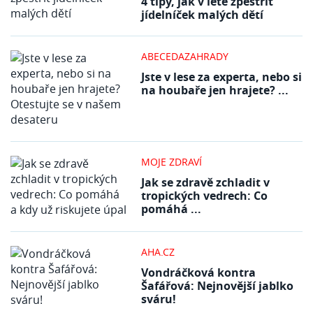
4 tipy, jak v létě zpestřit
jídelníček malých dětí
ABECEDAZAHRADY
Jste v lese za experta, nebo si
na houbaře jen hrajete? ...
MOJE ZDRAVÍ
Jak se zdravě zchladit v
tropických vedrech: Co
pomáhá ...
AHA.CZ
Vondráčková kontra
Šafářová: Nejnovější jablko
sváru!