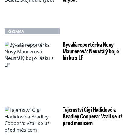
REKLAMA
Bývalá reportérka Novy
Maurerová: Neustálý boj o
lásku s LP
Tajemství Gigi Hadidové a
Bradley Coopera: Vzali se už
před měsícem