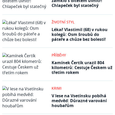
zamklo s dítětem uvnitř!
Chlapeček byl statečný
ŽIVOTNÍ STYL
Lékař Vlastimil (68) v rukou
kolegů: Osm šroubů do
páteře a chůze bez bolesti!
PŘÍBĚHY
Kamínek Čertík urazil 804
kilometrů: Cestuje Českem už
třetím rokem
KRIMI
V lese na Vsetínsku pobíhá
medvěd: Důrazné varování
houbařům