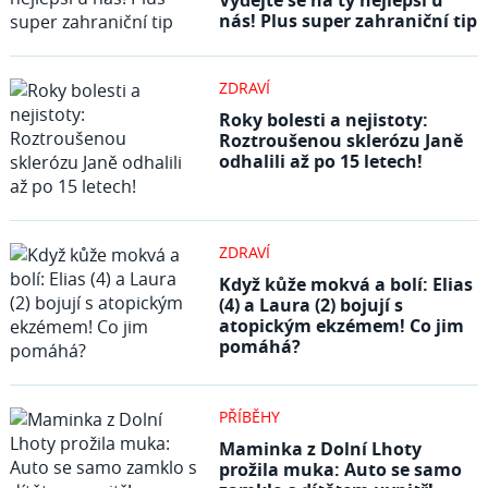
Vydejte se na ty nejlepší u
nás! Plus super zahraniční tip
ZDRAVÍ
Roky bolesti a nejistoty:
Roztroušenou sklerózu Janě
odhalili až po 15 letech!
ZDRAVÍ
Když kůže mokvá a bolí: Elias
(4) a Laura (2) bojují s
atopickým ekzémem! Co jim
pomáhá?
PŘÍBĚHY
Maminka z Dolní Lhoty
prožila muka: Auto se samo