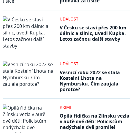
prodává za tisíce
UDÁLOSTI
V Česku se staví přes 200 km
dálnic a silnic, uvedl Kupka.
Letos začnou další stavby
UDÁLOSTI
Vesnicí roku 2022 se stala
Kostelní Lhota na
Nymbursku. Čím zaujala
porotce?
KRIMI
Opilá řidička na Zlínsku vezla
v autě dvě děti: Policistům
nadýchala dvě promile!