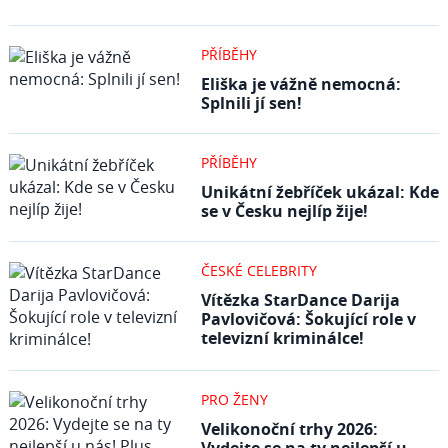
PŘÍBĚHY
Eliška je vážně nemocná:
Splnili jí sen!
PŘÍBĚHY
Unikátní žebříček ukázal: Kde
se v Česku nejlíp žije!
ČESKÉ CELEBRITY
Vítězka StarDance Darija
Pavlovičová: Šokující role v
televizní kriminálce!
PRO ŽENY
Velikonoční trhy 2026: