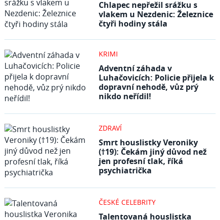
Chlapec nepřežil srážku s
vlakem u Nezdenic: Železnice
čtyři hodiny stála
KRIMI
Adventní záhada v
Luhačovicích: Policie přijela k
dopravní nehodě, vůz prý
nikdo neřídil!
ZDRAVÍ
Smrt houslistky Veroniky
(†19): Čekám jiný důvod než
jen profesní tlak, říká
psychiatrička
ČESKÉ CELEBRITY
Talentovaná houslistka