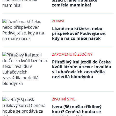
slzách: Janě Hubinské
zemřela maminka!
ZDRAVÍ
Lázně »na křížek«, nebo
příspěvkové? Podívejte se,
kdy a na co máte nárok
ZAPOMENUTÉ ZLOČINY
Přitažlivý Ital jezdil do Česka
kvůli lázním a sexu: Invalidu
v Luhačovicích zavraždila
nezletilá blondýnka
ŽIVOTNÍ STYL
Iveta (56) našla tříkilový
kotrč! Ceněná houba se