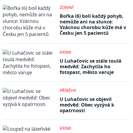
ZDRAVÍ
Bořka (6) bolí každý pohyb,
nemůže ani na slunce:
Vzácnou chorobu kůže má v
Česku jen 5 pacientů
KRIMI
U Luhačovic se stále toulá
medvěd: Zachytila ho
fotopast, město varuje
PŘÍBĚHY
U Luhačovic se objevil
medvěd: Obec vyzývá k
opatrnosti
KRIMI