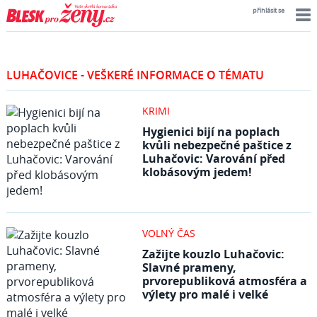
přihlásit se
LUHAČOVICE - VEŠKERÉ INFORMACE O TÉMATU
KRIMI
Hygienici bijí na poplach
kvůli nebezpečné paštice z
Luhačovic: Varování před
klobásovým jedem!
VOLNÝ ČAS
Zažijte kouzlo Luhačovic:
Slavné prameny,
prvorepubliková atmosféra a
výlety pro malé i velké