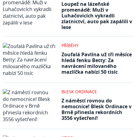
Loupež na lázeňské
promenádě: Muži v
Luhačovicích vykradli
zlatnictví, auto pak zapálili v
lese
PŘÍBĚHY
Zoufalá Pavlína už tři měsíce
hledá fenku Betty: Za
navrácení milovaného
mazlíčka nabízí 50 tisíc
BLESK ORDINACE
Z náměstí rovnou do
nemocnice! Blesk Ordinace v
Brně přinesla rekordních
3556 vyšetření!