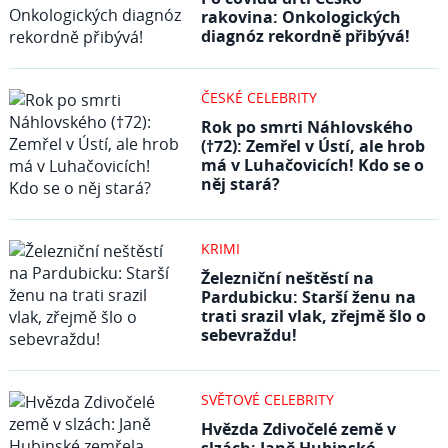
rakovina: Onkologických
diagnóz rekordně přibývá!
ČESKÉ CELEBRITY
Rok po smrti Náhlovského
(†72): Zemřel v Ústí, ale hrob
má v Luhačovicích! Kdo se o
něj stará?
KRIMI
Železniční neštěstí na
Pardubicku: Starší ženu na
trati srazil vlak, zřejmě šlo o
sebevraždu!
SVĚTOVÉ CELEBRITY
Hvězda Zdivočelé země v