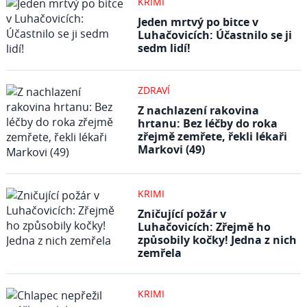
KRIMI
Jeden mrtvý po bitce v
Luhačovicích: Účastnilo se ji
sedm lidí!
ZDRAVÍ
Z nachlazení rakovina
hrtanu: Bez léčby do roka
zřejmě zemřete, řekli lékaři
Markovi (49)
KRIMI
Zničující požár v
Luhačovicích: Zřejmě ho
způsobily kočky! Jedna z nich
zemřela
KRIMI