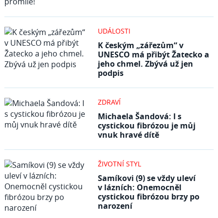
UDÁLOSTI
K českým „zářezům“ v
UNESCO má přibýt Žatecko a
jeho chmel. Zbývá už jen
podpis
ZDRAVÍ
Michaela Šandová: I s
cystickou fibrózou je můj
vnuk hravé dítě
ŽIVOTNÍ STYL
Samíkovi (9) se vždy uleví
v lázních: Onemocněl
cystickou fibrózou brzy po
narození