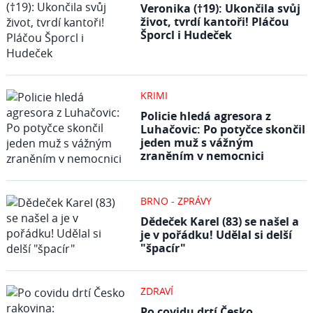
Veronika (†19): Ukončila svůj
život, tvrdí kantoři! Pláčou
Šporcl i Hudeček
KRIMI
Policie hledá agresora z
Luhačovic: Po potyčce skončil
jeden muž s vážným
zraněním v nemocnici
BRNO - ZPRÁVY
Dědeček Karel (83) se našel a
je v pořádku! Udělal si delší
"špacír"
ZDRAVÍ
Po covidu drtí Česko