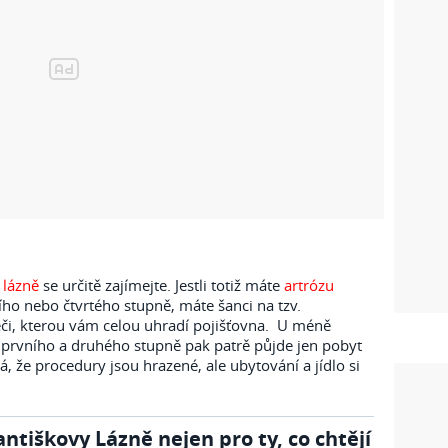
o
lázně
se určitě zajímejte. Jestli totiž máte
artrózu
ího nebo čtvrtého stupně, máte šanci na tzv.
či, kterou vám celou uhradí pojišťovna. U méně
prvního a druhého stupně pak patrě půjde jen pobyt
, že procedury jsou hrazené, ale ubytování a jídlo si
antiškovy Lázně nejen pro ty, co chtějí