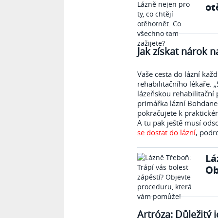
ot
Jak získat nárok n
Vaše cesta do lázní ka
rehabilitačního lékaře.
„
lázeňskou rehabilitační 
primářka lázní Bohdaneč
pokračujete
k praktické
A tu pak ještě musí odso
se dostat do lázní
, podr
Lá
Ob
Artróza: Důležitý