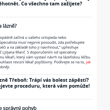
ěhotnět. Co všechno tam zažijete?
a lázně?
ždopádně začíná u vašeho ortopeda nebo
Specialista
musí nejprve posoudit, zda potřebujete
péči a na základě toho ji navrhnout,“ upřesňuje
 Ljiljana Marič. S doporučením od specialisty
mu lékaři, který vám vystaví návrh na lázeňskou léčbu.
uhlasit revizní lékař pojišťovny. Podívejte se na to,
jak
obněji.
zně Třeboň: Trápí vás bolest zápěstí?
jevte proceduru, která vám pomůže!
 je správný pohyb