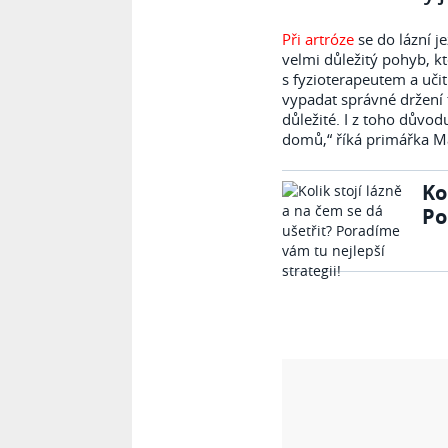
Při artróze
se do lázní j
velmi důležitý pohyb, kt
s fyzioterapeutem a učit
vypadat správné držení t
důležité. I z toho důvod
domů,“ říká primářka Ma
Ko
Po