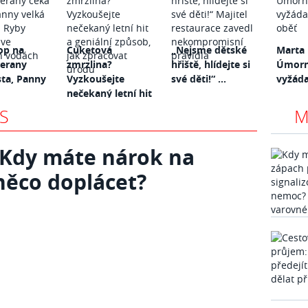
op na
Cuketová
„Nejsme dětské
Marta 
Berany
zmrzlina?
hřiště, hlídejte si
Úmorná
sta, Panny
Vyzkoušejte
své děti!“ ...
vyžáda
nečekaný letní hit
...
S
M
: Kdy máte nárok na
něco doplácet?