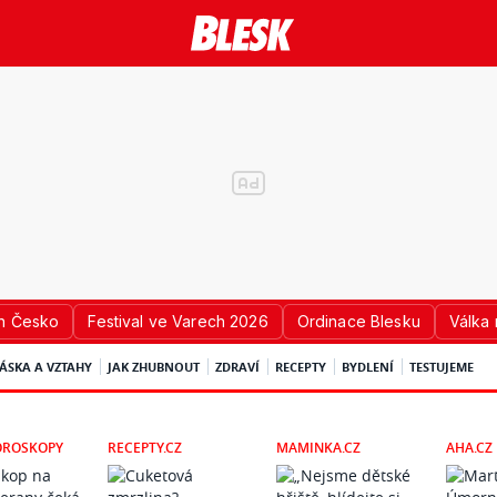
n Česko
Festival ve Varech 2026
Ordinace Blesku
Válka 
ÁSKA A VZTAHY
JAK ZHUBNOUT
ZDRAVÍ
RECEPTY
BYDLENÍ
TESTUJEME
OROSKOPY
RECEPTY.CZ
MAMINKA.CZ
AHA.CZ