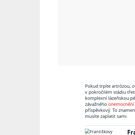
Pokud trpíte artrózou, 
v pokročilém stádiu třet
komplexní lázeňskou pé
závažného
onemocnění
příspěvkový. To znamená
musíte zaplatit sami.
Fr