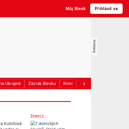
Můj Blesk
Přihlásit se
na Ukrajině
Zázrak Blesku
Krimi
Donald Trump
Sport
ŽENY.CZ