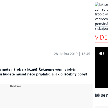
VID
28. ledna 2019 | 13:45
, zda máte nárok na lázně? Řekneme vám, v jakém
i budete muset něco připlatit, a jak o léčebný pobyt
Jak se 