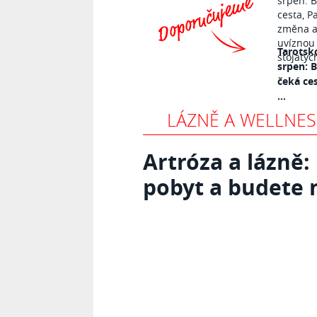
Tarotsk
srpen: 
čeká ce
...
LÁZNĚ A WELLNES
Artróza a lázně
pobyt a budete 