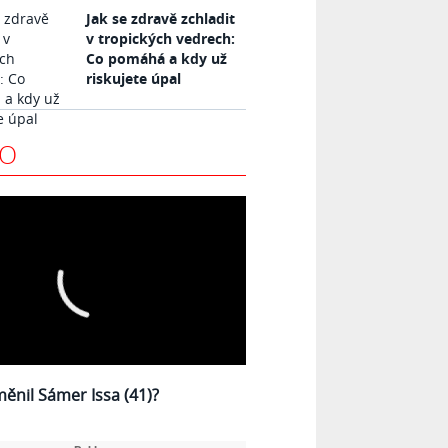
Jak se zdravě zchladit
v tropických vedrech:
Co pomáhá a kdy už
riskujete úpal
EO
měnil Sámer Issa (41)?