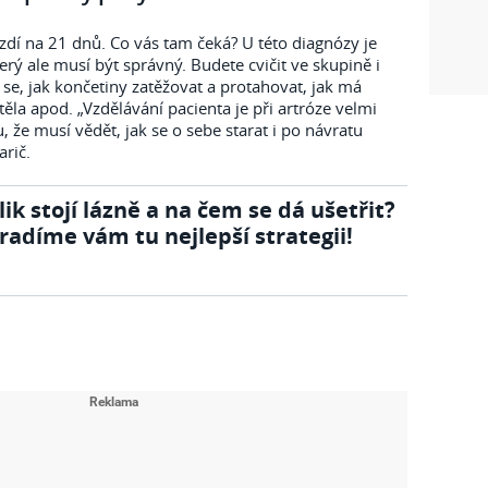
ezdí na 21 dnů. Co vás tam čeká? U této diagnózy je
erý ale musí být správný. Budete cvičit ve skupině i
 se, jak končetiny zatěžovat a protahovat, jak má
ěla apod. „Vzdělávání pacienta je při artróze velmi
u, že musí vědět, jak se o sebe starat i po návratu
rič.
lik stojí lázně a na čem se dá ušetřit?
radíme vám tu nejlepší strategii!