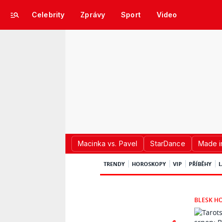
Celebrity
Zprávy
Sport
Video
Macinka vs. Pavel
StarDance
Made i
TRENDY
HOROSKOPY
VIP
PŘÍBĚHY
L
BLESK H