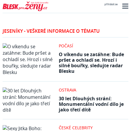
přihlásit se
JESENÍKY - VEŠKERÉ INFORMACE O TÉMATU
POČASÍ
O víkendu se zatáhne: Bude
pršet a ochladí se. Hrozí i
silné bouřky, sledujte radar
Blesku
OSTRAVA
30 let Dlouhých strání:
Monumentální vodní dílo je
jako třetí dítě
ČESKÉ CELEBRITY