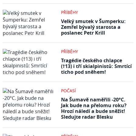
PŘÍBĚHY
Velký smutek v Šumperku:
Zemřel bývalý starosta a
poslanec Petr Krill
PŘÍBĚHY
Tragédie českého chlapce
(†13) i tří skialpinistů: Smrtící
ticho pod sněhem!
POČASÍ
Na Šumavě naměřili -20°C.
Jak bude na přelomu roku?
Hrozí náledí a bude sněžit!
Sledujte radar Blesku