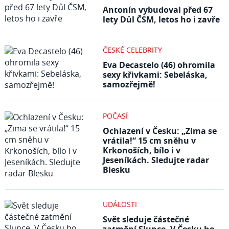
Antonín vybudoval před 67
lety Důl ČSM, letos ho i zavře
ČESKÉ CELEBRITY
Eva Decastelo (46) ohromila
sexy křivkami: Sebeláska,
samozřejmě!
POČASÍ
Ochlazení v Česku: „Zima se
vrátila!“ 15 cm sněhu v
Krkonoších, bílo i v
Jeseníkách. Sledujte radar
Blesku
UDÁLOSTI
Svět sleduje částečné