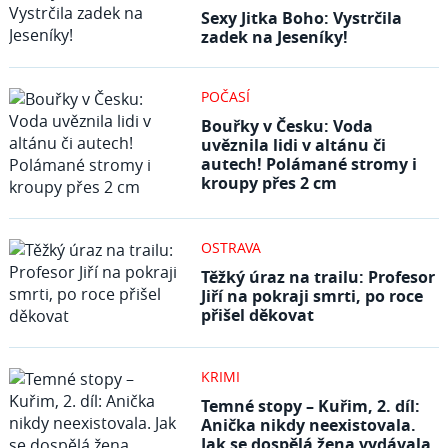
Sexy Jitka Boho: Vystrčila
zadek na Jeseníky!
POČASÍ
Bouřky v Česku: Voda
uvěznila lidi v altánu či
autech! Polámané stromy i
kroupy přes 2 cm
OSTRAVA
Těžký úraz na trailu: Profesor
Jiří na pokraji smrti, po roce
přišel děkovat
KRIMI
Temné stopy – Kuřim, 2. díl:
Anička nikdy neexistovala.
Jak se dospělá žena vydávala