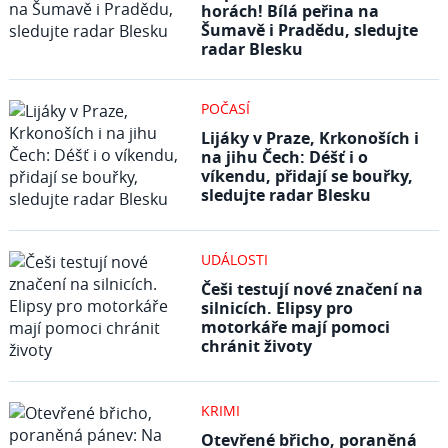
horách! Bílá peřina na
Šumavě i Pradědu, sledujte
radar Blesku
POČASÍ
Lijáky v Praze, Krkonoších i
na jihu Čech: Déšť i o
víkendu, přidají se bouřky,
sledujte radar Blesku
UDÁLOSTI
Češi testují nové značení na
silnicích. Elipsy pro
motorkáře mají pomoci
chránit životy
KRIMI
Otevřené břicho, poraněná