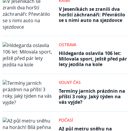
KRIMI
V Jeseníkách se zranili dva
horští záchranáři: Převrátilo
se s nimi auto na sjezdovce
OSTRAVA
Hildegarda oslavila 106 let:
Milovala sport, ještě před pár
lety jezdila na kole
VOLNÝ ČAS
Termíny jarních prázdnin na
příští 3 roky. Jaký týden na
vás vyjde?
POČASÍ
Až půl metru sněhu na