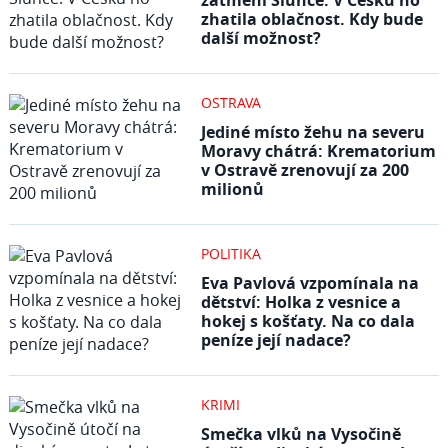
zatmění Slunce. V Česku ho
zhatila oblačnost. Kdy bude
další možnost?
OSTRAVA
Jediné místo žehu na severu
Moravy chátrá: Krematorium
v Ostravě zrenovují za 200
milionů
POLITIKA
Eva Pavlová vzpomínala na
dětství: Holka z vesnice a
hokej s košťaty. Na co dala
peníze její nadace?
KRIMI
Smečka vlků na Vysočině