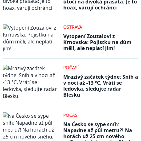
útočí na divoká prasata: Je to
hoax, varují ochránci
OSTRAVA
Vytopení Zouzalovi z
Krnovska: Pojistku na dům
měli, ale neplatí jim!
POČASÍ
Mrazivý začátek týdne: Sníh a
v noci až -13 °C. Vrátí se
ledovka, sledujte radar
Blesku
POČASÍ
Na Česko se sype sníh:
Napadne až půl metru?! Na
horách už 25 cm nového