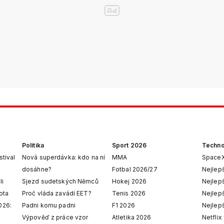
Politika
Sport 2026
Techno
stival
Nová superdávka: kdo na ní
MMA
SpaceX
dosáhne?
Fotbal 2026/27
Nejlepš
li
Sjezd sudetských Němců
Hokej 2026
Nejlepš
ota
Proč vláda zavádí EET?
Tenis 2026
Nejlepš
026:
Padni komu padni
F1 2026
Nejlepš
Výpověď z práce vzor
Atletika 2026
Netflix 