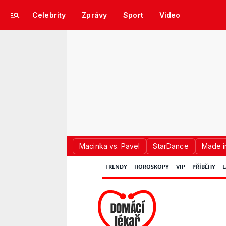
Celebrity
Zprávy
Sport
Video
Macinka vs. Pavel
StarDance
Made i
TRENDY
HOROSKOPY
VIP
PŘÍBĚHY
L