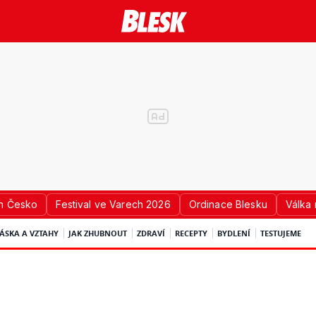
n Česko
Festival ve Varech 2026
Ordinace Blesku
Válka 
ÁSKA A VZTAHY
JAK ZHUBNOUT
ZDRAVÍ
RECEPTY
BYDLENÍ
TESTUJEME