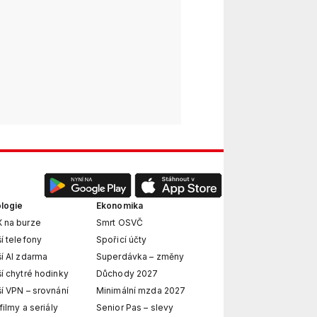
logie
Ekonomika
 na burze
Smrt OSVČ
í telefony
Spořicí účty
í AI zdarma
Superdávka – změny
í chytré hodinky
Důchody 2027
í VPN – srovnání
Minimální mzda 2027
filmy a seriály
Senior Pas – slevy