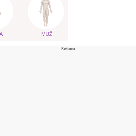
A
MUŽ