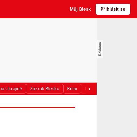
Můj Blesk
Přihlásit se
na Ukrajině
Zázrak Blesku
Krimi
Donald Trump
Sport