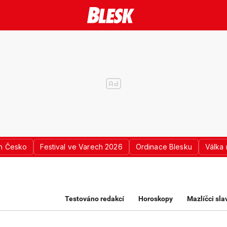
n Česko
Festival ve Varech 2026
Ordinace Blesku
Válka 
K PRO ŽENY
Testováno redakcí
Horoskopy
Mazlíčci sl