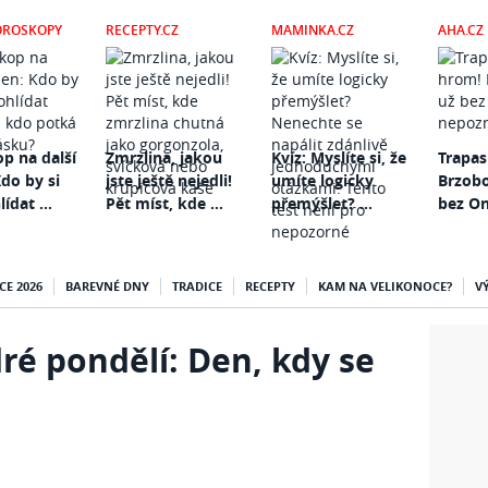
OROSKOPY
RECEPTY.CZ
MAMINKA.CZ
AHA.CZ
p na další
Zmrzlina, jakou
Kvíz: Myslíte si, že
Trapas
do by si
jste ještě nejedli!
umíte logicky
Brzob
ídat ...
Pět míst, kde ...
přemýšlet? ...
bez On
CE 2026
BAREVNÉ DNY
TRADICE
RECEPTY
KAM NA VELIKONOCE?
V
ré pondělí: Den, kdy se