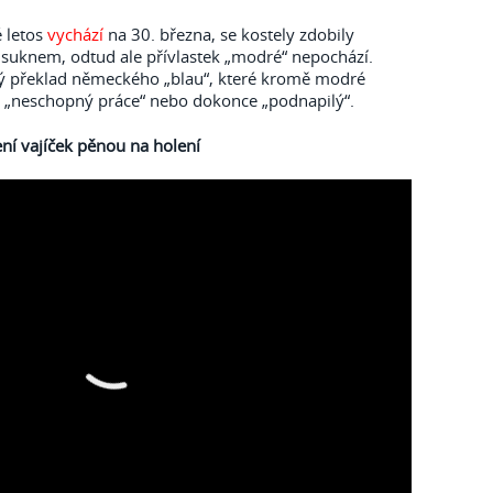
é letos
vychází
na 30. března, se kostely zdobily
uknem, odtud ale přívlastek „modré“ nepochází.
ný překlad německého „blau“, které kromě modré
 „neschopný práce“ nebo dokonce „podnapilý“.
ní vajíček pěnou na holení