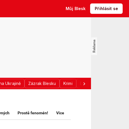
Můj Blesk
Přihlásit se
na Ukrajině
Zázrak Blesku
Krimi
Donald Trump
Sport
avných
Prostě fenomén!
Více