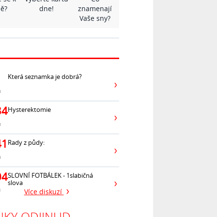
ě?
dne!
znamenají
Vaše sny?
Která seznamka je dobrá?
ů
34
Hysterektomie
ů
41
Rady z půdy:
ů
04
SLOVNÍ FOTBÁLEK - 1slabičná
slova
ů
Více diskuzí
NKY ODJINUD