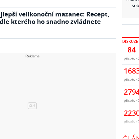
sob
jlepší velikonoční mazanec: Recept,
dle kterého ho snadno zvládnete
DISKUZE
84
příspěvk
168
příspěvk
279
příspěvk
223
příspěvk
ČLÁ