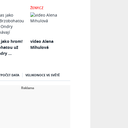
ŽENY.CZ
 jako hrom!
video Alena
ohatou už
Mihulová
dry ...
ÝPOČET DATA
VELIKONOCE VE SVĚTĚ