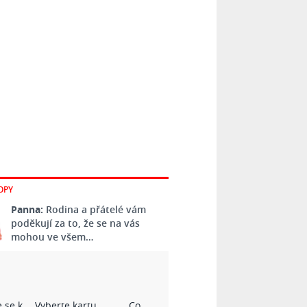
OPY
Panna:
Rodina a přátelé vám
poděkují za to, že se na vás
mohou ve všem…
 se k
Vyberte kartu
Co