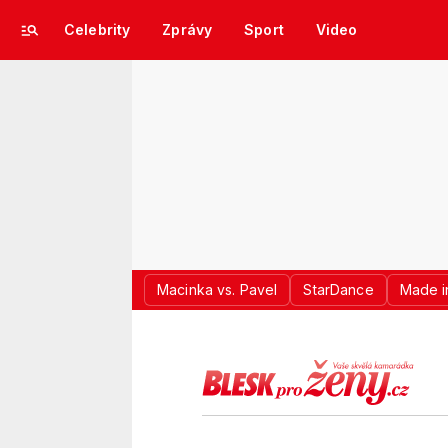
Celebrity
Zprávy
Sport
Video
Macinka vs. Pavel
StarDance
Made i
LOGO BLES