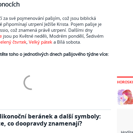
onocích
í za své pojmenování pašijím, což jsou biblická
é připomínají utrpení Ježíše Krista. Pojem pašije je
ssio, což znamená právě utrpení. Dalšími dny
e
jsou po Květné neděli, Modrém pondělí, Šedivém
elený čtvrtek
,
Velký pátek
a Bílá sobota.
istěte toho o jednotlivých dnech pašijového týdne více:
HOROSK
likonoční beránek a další symboly:
te, co doopravdy znamenají?
Hodíte