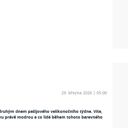
29. března 2026 | 05:00
 druhým dnem pašijového velikonočního týdne. Víte,
zvu právě modrou a co lidé během tohoto
barevného