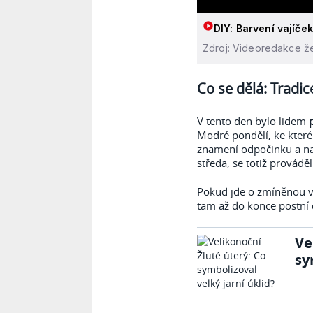
DIY: Barvení vajíče
Zdroj: Videoredakce ž
Co se dělá: Tradic
V tento den bylo lidem
Modré pondělí, ke které
znamení odpočinku a nabí
středa, se totiž prováděl
Pokud jde o zmíněnou vý
tam až do konce postní 
Ve
sy