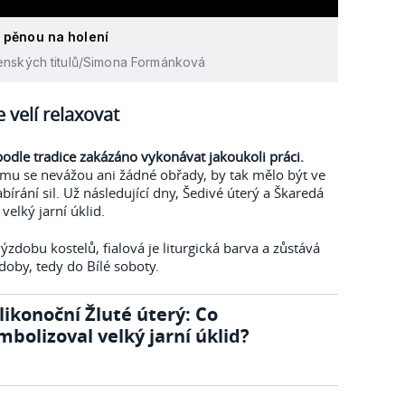
k pěnou na holení
enských titulů/Simona Formánková
e velí relaxovat
podle tradice zakázáno vykonávat jakoukoli práci.
mu se nevážou ani žádné obřady, by tak mělo být ve
rání sil. Už následující dny, Šedivé úterý a Škaredá
 velký jarní úklid.
zdobu kostelů, fialová je liturgická barva a zůstává
doby, tedy do Bílé soboty.
likonoční Žluté úterý: Co
mbolizoval velký jarní úklid?