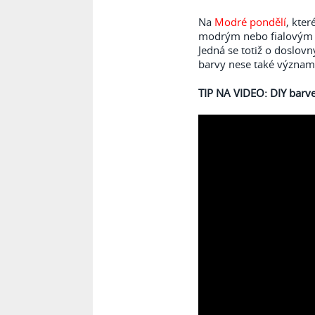
Na
Modré pondělí
, kter
modrým nebo fialovým s
Jedná se totiž o doslov
barvy nese také význam
TIP NA VIDEO: DIY barve