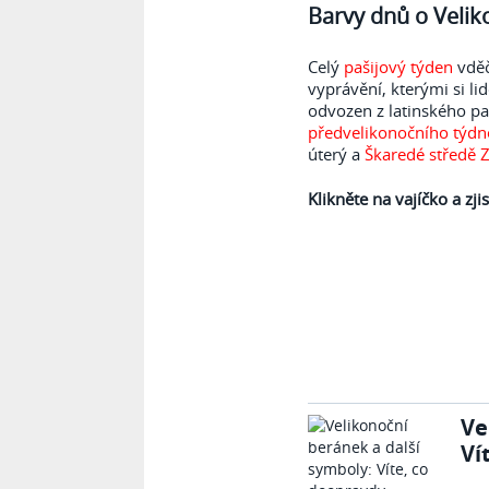
Barvy dnů o Velik
Celý
pašijový týden
vděč
vyprávění, kterými si lid
odvozen z latinského pa
předvelikonočního týdn
úterý a
Škaredé středě
Z
Klikněte na vajíčko a zj
Ve
Ví