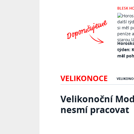
BLESK H
Horosko
týden: K
měl pohl
VELIKONOCE
VELIKONO
Velikonoční Mod
nesmí pracovat