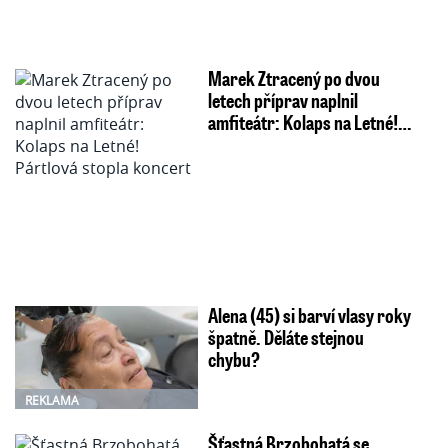
Marek Ztracený po dvou
letech příprav naplnil
amfiteátr: Kolaps na Letné!…
Alena (45) si barví vlasy roky
špatně. Děláte stejnou
chybu?
REKLAMA
Šťastná Brzobohatá se