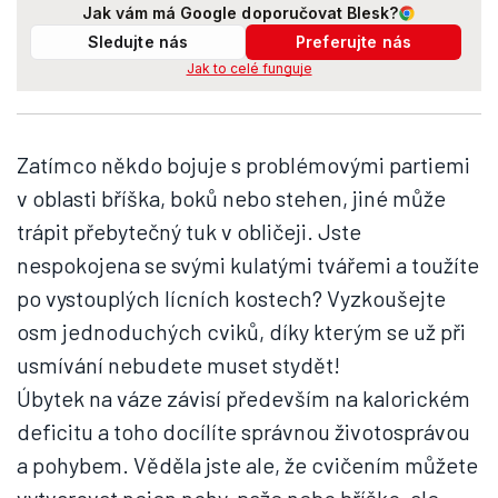
Jak vám má Google doporučovat Blesk?
Sledujte nás
Preferujte nás
Jak to celé funguje
Zatímco někdo bojuje s problémovými partiemi
v oblasti bříška, boků nebo stehen, jiné může
trápit přebytečný tuk v obličeji. Jste
nespokojena se svými kulatými tvářemi a toužíte
po vystouplých lícních kostech? Vyzkoušejte
osm jednoduchých cviků, díky kterým se už při
usmívání nebudete muset stydět!
Úbytek na váze závisí především na kalorickém
deficitu a toho docílíte správnou životosprávou
a pohybem. Věděla jste ale, že cvičením můžete