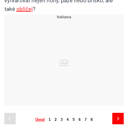
vytvarovat nejen nohy, paže nebo bříško, ale
také
obličej
?
Úvod
1
2
3
4
5
6
7
8