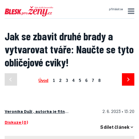
přihlásit se
Jak se zbavit druhé brady a
vytvarovat tváře: Naučte se tyto
obličejové cviky!
Úvod
1
2
3
4
5
6
7
8
Veronika Duží , autorka je fitness trenérka
2. 6. 2023 • 13:20
Diskuze (0)
Sdílet článek