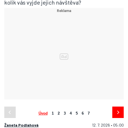
kolik vás vyjde jejich návštěva?
Úvod
1
2
3
4
5
6
7
Žaneta Podlahová
12. 7. 2026 • 05:00