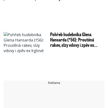
Pohřeb hudebníka Glena
Hansarda (†56): Proutěná
rakev, slzy vdovy i zpěv ex…