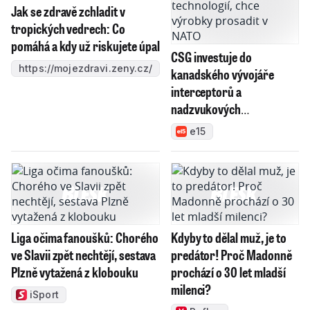
Jak se zdravě zchladit v
tropických vedrech: Co
pomáhá a kdy už riskujete úpal
CSG investuje do
https://mojezdravi.zeny.cz/
kanadského vývojáře
interceptorů a
nadzvukových
technologií, chce výrobky
e15
prosadit v NATO
Liga očima fanoušků: Chorého
Kdyby to dělal muž, je to
ve Slavii zpět nechtějí, sestava
predátor! Proč Madonně
Plzně vytažená z klobouku
prochází o 30 let mladší
milenci?
iSport