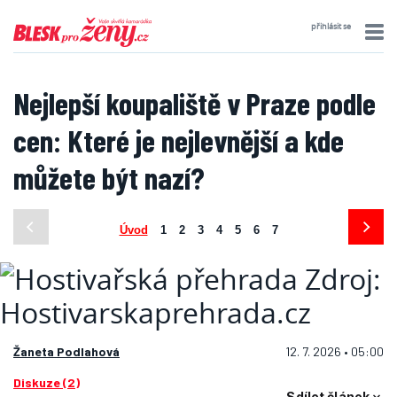
přihlásit se
Nejlepší koupaliště v Praze podle
cen: Které je nejlevnější a kde
můžete být nazí?
Úvod
1
2
3
4
5
6
7
Žaneta Podlahová
12. 7. 2026 • 05:00
Diskuze (2)
Sdílet článek