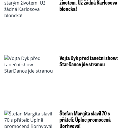
životem: Už žádná Karlosova
bloncka!
Vojta Dyk před taneční show:
StarDance jde stranou
Štefan Margita slavil 70 s
přáteli: Úplně promočená
Borhyová!