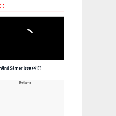
EO
měnil Sámer Issa (41)?