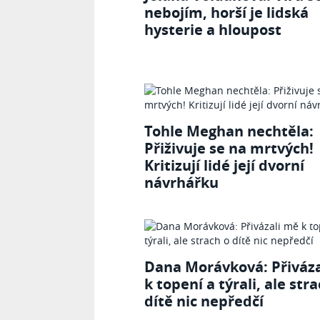
nebojím, horší je lidská
hysterie a hloupost
Tohle Meghan nechtěla:
Přiživuje se na mrtvých!
Kritizují lidé její dvorní
návrhářku
Dana Morávková: Přiváz
k topení a týrali, ale str
dítě nic nepředčí