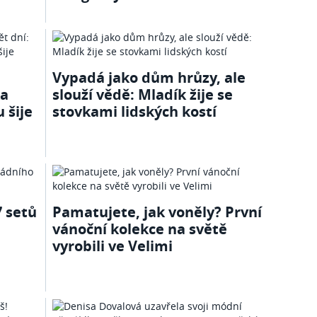
Vypadá jako dům hrůzy, ale
ka
slouží vědě: Mladík žije se
 šije
stovkami lidských kostí
7 setů
Pamatujete, jak voněly? První
vánoční kolekce na světě
vyrobili ve Velimi