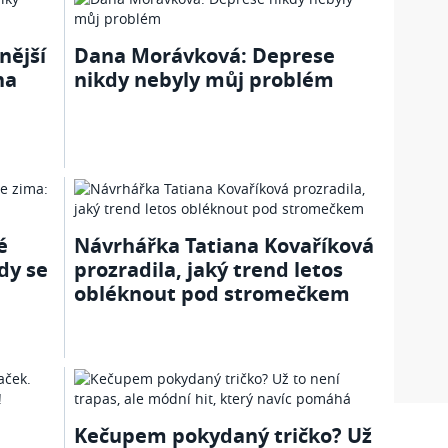
nější
Dana Morávková: Deprese
na
nikdy nebyly můj problém
é
Návrhářka Tatiana Kovaříková
dy se
prozradila, jaký trend letos
obléknout pod stromečkem
Kečupem pokydaný tričko? Už