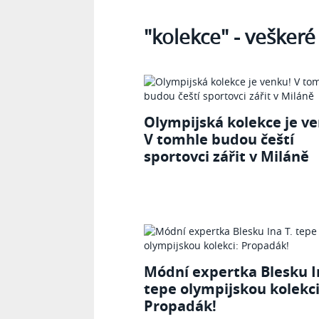
Tagy
"kolekce"
- veškeré
Olympijská kolekce je v
V tomhle budou čeští
sportovci zářit v Miláně
Módní expertka Blesku I
tepe olympijskou kolekci
Propadák!