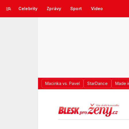
Celebrity
Zprávy
Sport
Video
Macinka vs. Pavel
StarDance
Made i
LOGO BLES