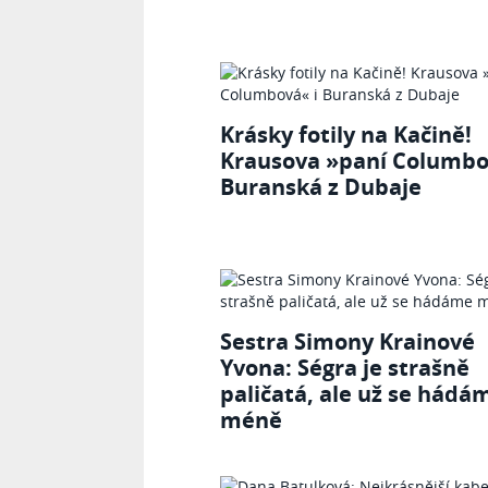
Krásky fotily na Kačině!
Krausova »paní Columbo
Buranská z Dubaje
Sestra Simony Krainové
Yvona: Ségra je strašně
paličatá, ale už se hádá
méně