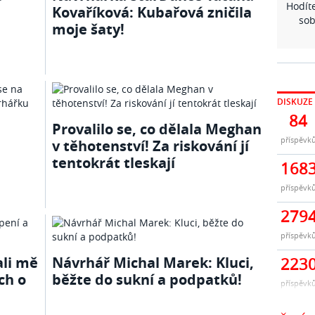
Hodíte
Kovaříková: Kubařová zničila
sob
moje šaty!
DISKUZE
84
Provalilo se, co dělala Meghan
příspěvk
v těhotenství! Za riskování jí
tentokrát tleskají
168
příspěvk
279
příspěvk
ali mě
Návrhář Michal Marek: Kluci,
223
ach o
běžte do sukní a podpatků!
příspěvk