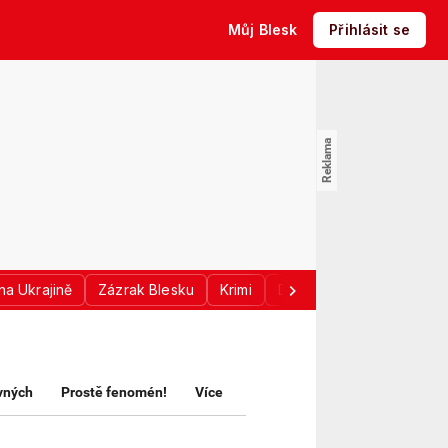
Můj Blesk
Přihlásit se
na Ukrajině
Zázrak Blesku
Krimi
Donald Trump
Sport
avných
Prostě fenomén!
Více