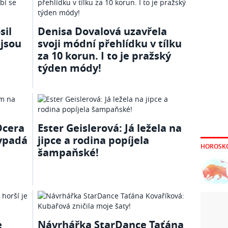
sil
Denisa Dovalová uzavřela
 jsou
svoji módní přehlídku v tílku
za 10 korun. I to je pražský
týden módy!
Dcera
Ester Geislerová: Já ležela na
ypadá
jipce a rodina popíjela
HOROSK
šampaňské!
e
Návrhářka StarDance Taťána