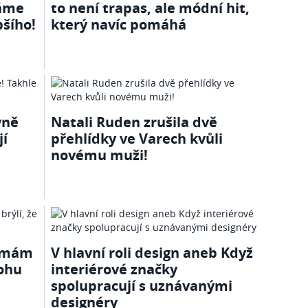
Máme
to není trapas, ale módní hit,
pšího!
který navíc pomáhá
vně
Natali Ruden zrušila dvě
jí
přehlídky ve Varech kvůli
novému muži!
 mám
V hlavní roli design aneb Když
mohu
interiérové značky
spolupracují s uznávanými
designéry