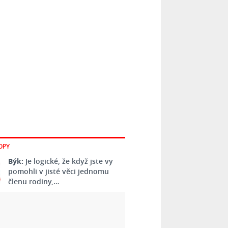
OPY
Býk:
Je logické, že když jste vy
pomohli v jisté věci jednomu
členu rodiny,…