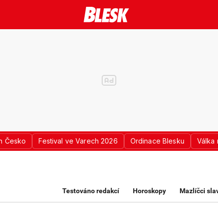
n Česko
Festival ve Varech 2026
Ordinace Blesku
Válka 
K PRO ŽENY
Testováno redakcí
Horoskopy
Mazlíčci sl