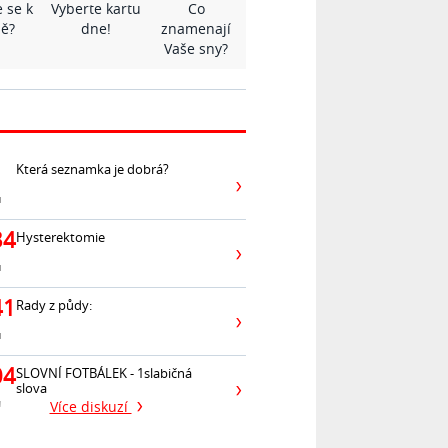
 se k
Vyberte kartu
Co
ě?
dne!
znamenají
Vaše sny?
Která seznamka je dobrá?
ů
34
Hysterektomie
ů
41
Rady z půdy:
ů
04
SLOVNÍ FOTBÁLEK - 1slabičná
slova
ů
Více diskuzí