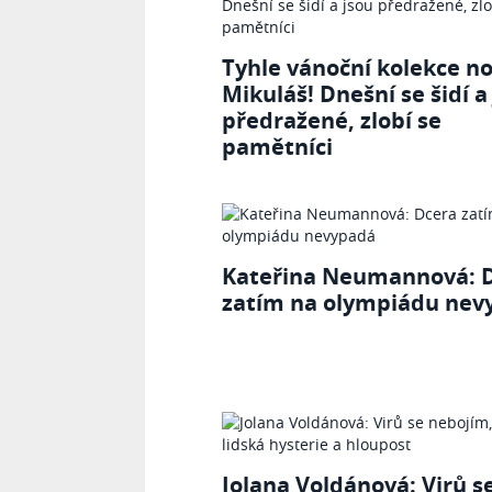
Tyhle vánoční kolekce no
Mikuláš! Dnešní se šidí a
předražené, zlobí se
pamětníci
Kateřina Neumannová: 
zatím na olympiádu nev
Jolana Voldánová: Virů s