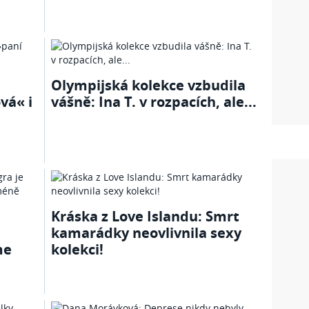
Olympijská kolekce vzbudila
vá« i
vášně: Ina T. v rozpacích, ale...
Kráska z Love Islandu: Smrt
kamarádky neovlivnila sexy
me
kolekci!