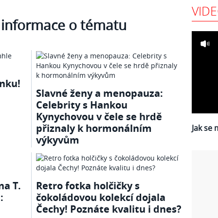
VID
 informace o tématu
enku!
Slavné ženy a menopauza:
Celebrity s Hankou
Kynychovou v čele se hrdě
přiznaly k hormonálním
Jak se 
výkyvům
na T.
Retro fotka holčičky s
:
čokoládovou kolekcí dojala
Čechy! Poznáte kvalitu i dnes?