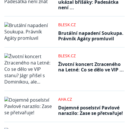
ukázal břišáky: Padesátka
není ...
BLESK.CZ
Brutální napadení Soukupa.
Právník Agáty promluvil
BLESK.CZ
Životní koncert Ztraceného
na Letné: Co se dělo ve VIP ...
AHA.CZ
Dojemné poselství Pavlové
narazilo: Zase se přetvařuje!