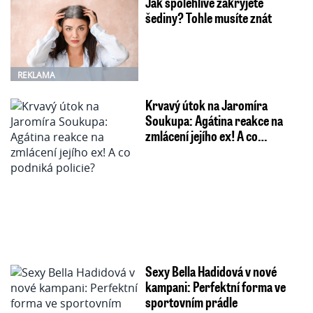
Jak spolehlivě zakryjete
šediny? Tohle musíte znát
REKLAMA
Krvavý útok na Jaromíra
Soukupa: Agátina reakce na
zmlácení jejího ex! A co…
Sexy Bella Hadidová v nové
kampani: Perfektní forma ve
sportovním prádle