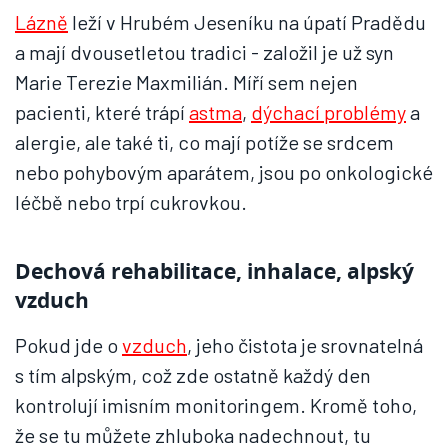
Lázně
leží v Hrubém Jeseníku na úpatí Pradědu
a mají dvousetletou tradici - založil je už syn
Marie Terezie Maxmilián. Míří sem nejen
pacienti, které trápí
astma
,
dýchací problémy
a
alergie, ale také ti, co mají potíže se srdcem
nebo pohybovým aparátem, jsou po onkologické
léčbě nebo trpí cukrovkou.
Dechová rehabilitace, inhalace, alpský
vzduch
Pokud jde o
vzduch
, jeho čistota je srovnatelná
s tím alpským, což zde ostatně každý den
kontrolují imisním monitoringem. Kromě toho,
že se tu můžete zhluboka nadechnout, tu