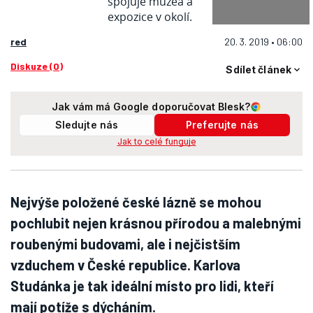
red
20. 3. 2019 • 06:00
Diskuze (0)
Sdílet článek
Jak vám má Google doporučovat Blesk?
Sledujte nás
Preferujte nás
Jak to celé funguje
Nejvýše položené české lázně se mohou
pochlubit nejen krásnou přírodou a malebnými
roubenými budovami, ale i nejčistším
vzduchem v České republice. Karlova
Studánka je tak ideální místo pro lidi, kteří
mají potíže s dýcháním.