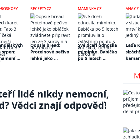
OROSKOPY
RECEPTY.CZ
MAMINKA.CZ
AHA.CZ
andělských
Oopsie bread:
Své dceři odnosila
Laďa K
a srpen:
Proteinové pečivo
miminko. Babička
slzách!
namení ...
lehké jako ...
po 5 letech ...
kamará
M
eří lidé nikdy nemocní,
ád? Vědci znají odpověď!