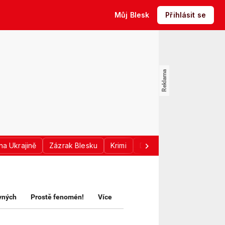
Můj Blesk
Přihlásit se
na Ukrajině
Zázrak Blesku
Krimi
Donald Trump
Sport
avných
Prostě fenomén!
Více