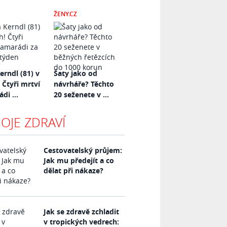
ŽENY.CZ
erndl (81) v
Šaty jako od
 Čtyři mrtví
návrháře? Těchto
di ...
20 seženete v ...
OJE ZDRAVÍ
Cestovatelský průjem:
Jak mu předejít a co
dělat při nákaze?
Jak se zdravě zchladit
v tropických vedrech: