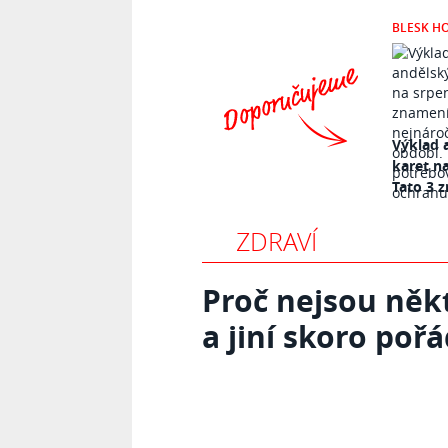
BLESK H
Výklad 
karet n
Tato 3 z
ZDRAVÍ
Proč nejsou někt
a jiní skoro poř