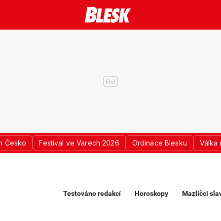
n Česko
Festival ve Varech 2026
Ordinace Blesku
Válka 
K PRO ŽENY
Testováno redakcí
Horoskopy
Mazlíčci sl