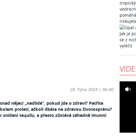
VID
28. října 2024 | 06:00
í snad nějací „nadlidé“, pokud jde o zdraví? Patříte
ž kolem proletí, ačkoli dbáte na zdravou životosprávu?
k snídani tequilu, a přesto zůstává záhadně imunní