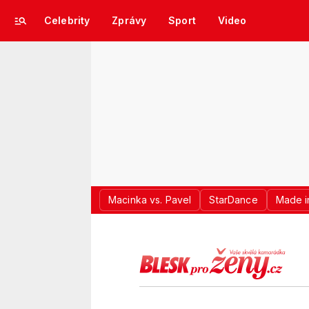
Celebrity
Zprávy
Sport
Video
Macinka vs. Pavel
StarDance
Made i
LOGO BLES