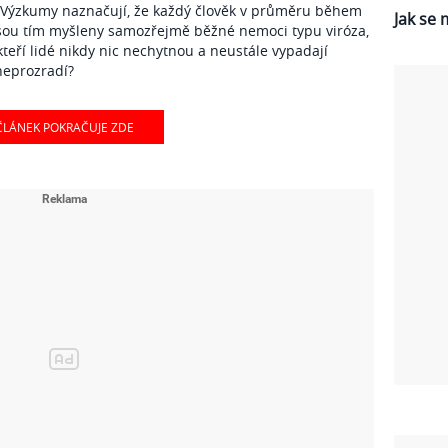
? Výzkumy naznačují, že každý člověk v průměru během
Jak se 
Jsou tím myšleny samozřejmě běžné nemoci typu viróza,
eří lidé nikdy nic nechytnou a neustále vypadají
 neprozradí?
ČLÁNEK POKRAČUJE ZDE