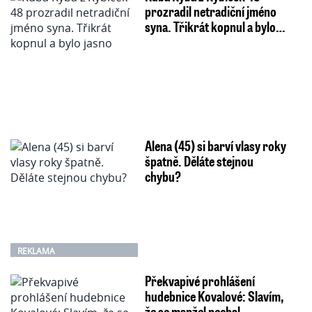
prozradil netradiční jméno
syna. Třikrát kopnul a bylo…
Alena (45) si barví vlasy roky
špatně. Děláte stejnou
chybu?
REKLAMA
Překvapivé prohlášení
hudebnice Kovalové: Slavím,
že se manžel nechal