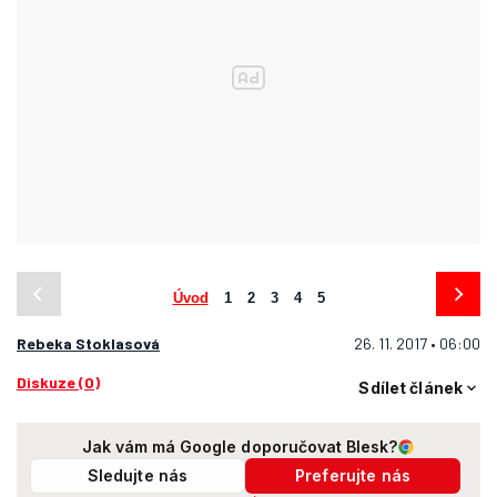
Úvod
1
2
3
4
5
Rebeka Stoklasová
26. 11. 2017 • 06:00
Diskuze (0)
Sdílet článek
Jak vám má Google doporučovat Blesk?
Sledujte nás
Preferujte nás