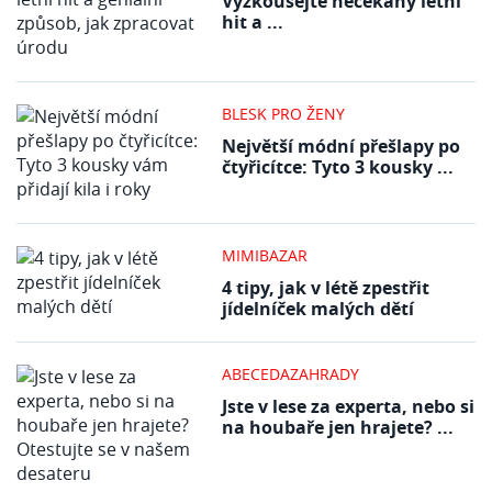
Vyzkoušejte nečekaný letní
hit a ...
BLESK PRO ŽENY
Největší módní přešlapy po
čtyřicítce: Tyto 3 kousky ...
MIMIBAZAR
4 tipy, jak v létě zpestřit
jídelníček malých dětí
ABECEDAZAHRADY
Jste v lese za experta, nebo si
na houbaře jen hrajete? ...