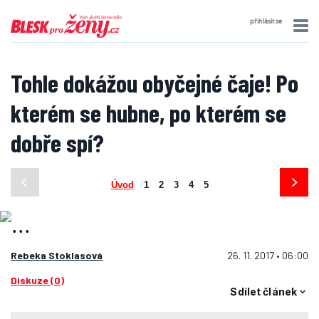
přihlásit se
Tohle dokážou obyčejné čaje! Po
kterém se hubne, po kterém se
dobře spí?
Úvod
1
2
3
4
5
Rebeka Stoklasová
26. 11. 2017 • 06:00
Diskuze (0)
Sdílet článek