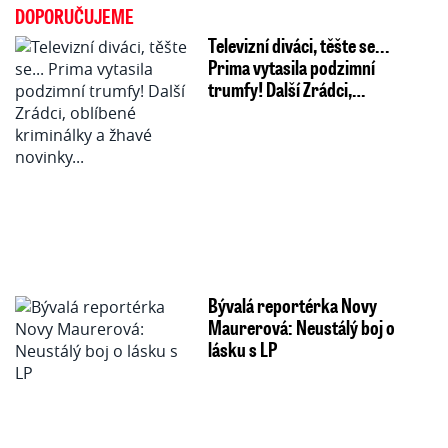
DOPORUČUJEME
Televizní diváci, těšte se...
Prima vytasila podzimní
trumfy! Další Zrádci,…
Bývalá reportérka Novy
Maurerová: Neustálý boj o
lásku s LP