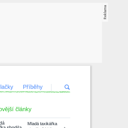
lačky
Příběhy
ovější články
Mladá taxikářka