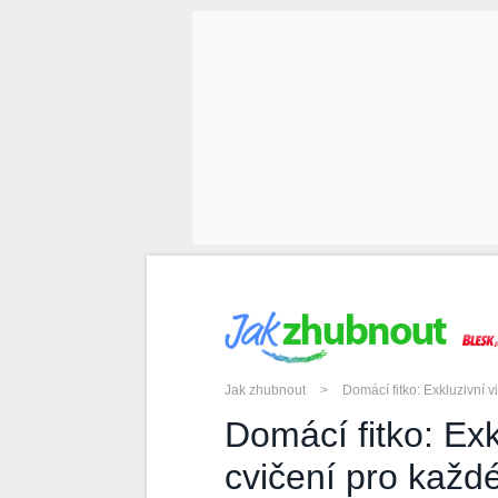
JAK ZHUBNOUT
Jak zhubnout
>
Domácí fitko: Exkluzivní 
Domácí fitko: Exk
cvičení pro každ