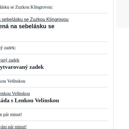
lásku se Zuzkou Klingrovou:
ená na sebelásku se
ý zadek:
vytvarovaný zadek
kou Velínskou
záda s Lenkou Velínskou
m pár minut!