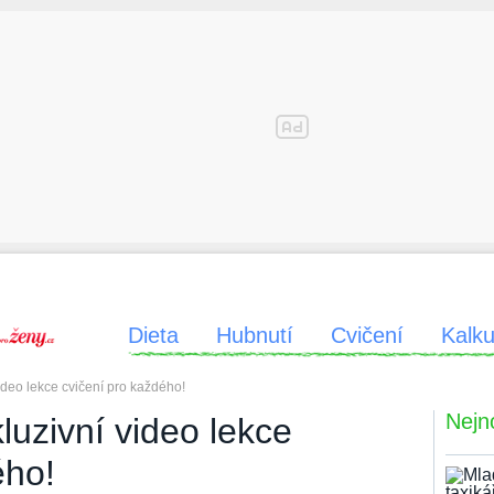
Dieta
Hubnutí
Cvičení
Kalku
video lekce cvičení pro každého!
Nejn
luzivní video lekce
ého!