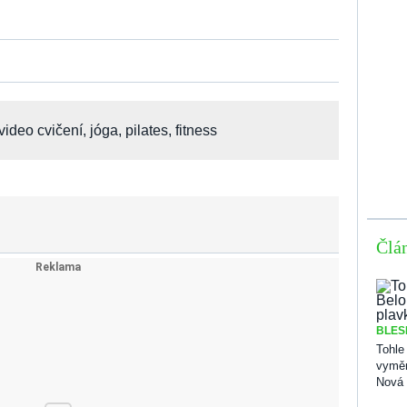
video cvičení
,
jóga
,
pilates
,
fitness
Člá
BLES
Tohle
vyměn
Nová 