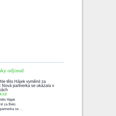
nky odjinud
K.CZ
 tělo Hájek
il za Belo:
partnerka se ...