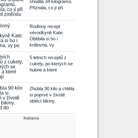
shodila 34 kilogramů.
Přiznala, co jí při
Rodinný recept
vévodkyně Kate:
Oblíbila si ho i
královna, vy
5 letních receptů z
cukety, po kterých se
hubne a které
Zhubla 90 kilo a chtěla
si poprvé v životě
obléct bikiny.