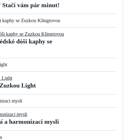
 Stačí vám pár minut!
 kaphy se Zuzkou Klingrovou
dské dóši kaphy se
ight
 Zuzkou Light
izaci mysli
í a harmonizaci mysli
u