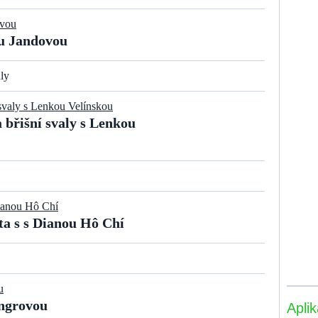
ou Jandovou
ly
břišní svaly s Lenkou
ta s s Dianou Hô Chí
ngrovou
Apli