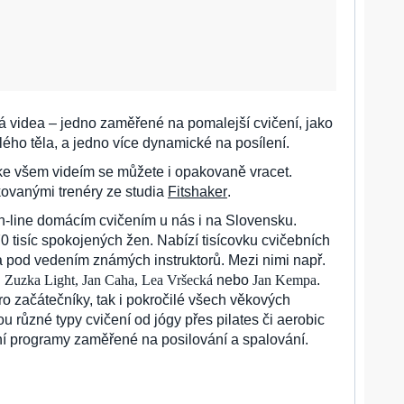
 videa – jedno zaměřené na pomalejší cvičení, jako
elého těla, a jedno více dynamické na posílení.
a ke všem videím se můžete i opakovaně vracet.
kovanými trenéry ze studia
Fitshaker
.
on-line domácím cvičením u nás i na Slovensku.
 tisíc spokojených žen. Nabízí tisícovku cvičebních
 pod vedením známých instruktorů. Mezi nimi např.
Zuzka Light, Jan Caha, Lea Vršecká
nebo
Jan Kempa
.
ro začátečníky, tak i pokročilé všech věkových
ou různé typy cvičení od jógy přes pilates či aerobic
bní programy zaměřené na posilování a spalování.