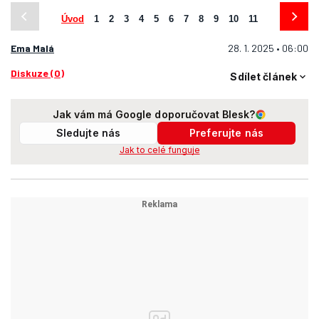
Úvod
1
2
3
4
5
6
7
8
9
10
11
Ema Malá
28. 1. 2025 • 06:00
Diskuze (0)
Sdílet článek
Jak vám má Google doporučovat Blesk?
Sledujte nás
Preferujte nás
Jak to celé funguje