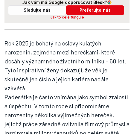
Jak vám má Google doporučovat Blesk?
Sledujte nás
Preferujte nás
Jak to celé funguje
Rok 2025 je bohatý na oslavy kulatých
narozenin, zejména mezi herečkami, které
dosáhly významného životního milníku – 50 let.
Tyto inspirativní ženy dokazují, že věk je
skutečně jen číslo a jejich kariéra nadále
vzkvétá.
Padesátka je často vnímána jako symbol zralosti
a úspěchu. V tomto roce si připomínáme
narozeniny několika výjimečných hereček,
jejichž práce zásadně ovlivnila filmový průmysl a
inspirovala miliony fanoušků po celém světě.