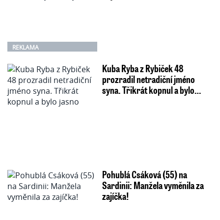
REKLAMA
Kuba Ryba z Rybiček 48
prozradil netradiční jméno
syna. Třikrát kopnul a bylo…
Pohublá Csáková (55) na
Sardinii: Manžela vyměnila za
zajíčka!