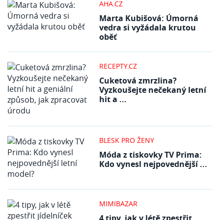
AHA.CZ
Marta Kubišová: Úmorná
vedra si vyžádala krutou
oběť
RECEPTY.CZ
Cuketová zmrzlina?
Vyzkoušejte nečekaný letní
hit a ...
BLESK PRO ŽENY
Móda z tiskovky TV Prima:
Kdo vynesl nejpovednější ...
MIMIBAZAR
4 tipy, jak v létě zpestřit