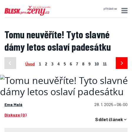
přihlásit se
Tomu neuvěříte! Tyto slavné
dámy letos oslaví padesátku
Úvod
1
2
3
4
5
6
7
8
9
10
11
Ema Malá
28. 1. 2025 • 06:00
Diskuze (0)
Sdílet článek