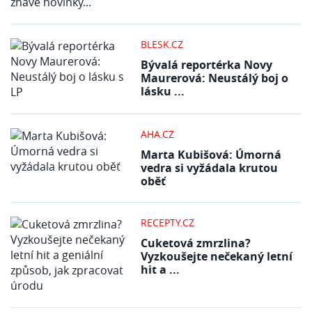
BLESK.CZ
Bývalá reportérka Novy
Maurerová: Neustálý boj o
lásku ...
AHA.CZ
Marta Kubišová: Úmorná
vedra si vyžádala krutou
oběť
RECEPTY.CZ
Cuketová zmrzlina?
Vyzkoušejte nečekaný letní
hit a ...