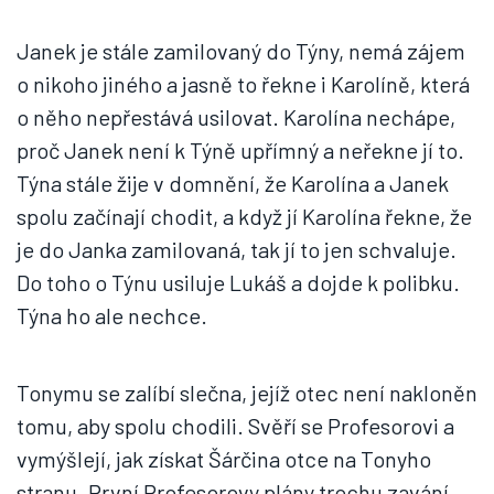
Janek je stále zamilovaný do Týny, nemá zájem
o nikoho jiného a jasně to řekne i Karolíně, která
o něho nepřestává usilovat. Karolína nechápe,
proč Janek není k Týně upřímný a neřekne jí to.
Týna stále žije v domnění, že Karolína a Janek
spolu začínají chodit, a když jí Karolína řekne, že
je do Janka zamilovaná, tak jí to jen schvaluje.
Do toho o Týnu usiluje Lukáš a dojde k polibku.
Týna ho ale nechce.
Tonymu se zalíbí slečna, jejíž otec není nakloněn
tomu, aby spolu chodili. Svěří se Profesorovi a
vymýšlejí, jak získat Šárčina otce na Tonyho
stranu. První Profesorovy plány trochu zavání