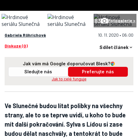
83
Fotogalerie >
Gabriela Röhrichová
10. 11. 2020 • 06:00
Diskuze (0)
Sdílet článek
Jak vám má Google doporučovat Blesk?
Sledujte nás
Preferujte nás
Jak to celé funguje
Ve Slunečné budou lítat polibky na všechny
strany, ale to se teprve uvidí, u koho to bude
mít další pokračování. Sylva s Lídou si zase
budou dělat naschvály, a tentokrát to bude