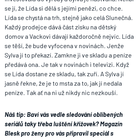
se jí, že Lída si dělá s jejími penězi, co chce.
Lída se chystá na trh, stejně jako celá Slunečná.
Každý prodejce dává část zisku na dětský
domov a Vackovi dávají každoročně nejvíc. Lída
se těší, že bude vyfocena v novinách. Jenže
Sylva jí to překazí. Zamkne ji ve skladu a peníze
předává ona. Je tak v novinách i televizi. Když
se Lída dostane ze skladu, tak zuří. A Sylva jí
jasně řekne, že je to msta za to, jak jí nedala
peníze. Tak ať na ni už nikdy nic nezkouší.
Náš tip: Baví vás vedle sledování oblíbených
seriálů taky třeba luštění křížovek? Magazín
Blesk pro ženy pro vás připravil speciál s