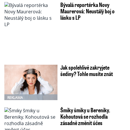
Bývalá reportérka Novy
Maurerová: Neustálý boj o
lásku s LP
Jak spolehlivě zakryjete
šediny? Tohle musíte znát
REKLAMA
Šmiky šmiky u Bereniky.
Kohoutová se rozhodla
zásadně změnit účes