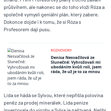
průšvihem, ale nakonec se do toho vloží Róza a
společně vymyslí geniální plán, který zabere.
Dokonce dojde i k tomu, že si Róza s
Profesorem dají pusu.
ROZHOVORY
Denisa Nesvačilová ze
Slunečné: Vyhrožovali mi
ubodáním kvůli roli, jsem
ráda, že už je to za mnou
Lída se hádá se Sylvou, které nepřišla polovina
peněz za prodej minerálek. Lída peníze
investovala do výroby a Sylva je naštvaná. Nelíbí