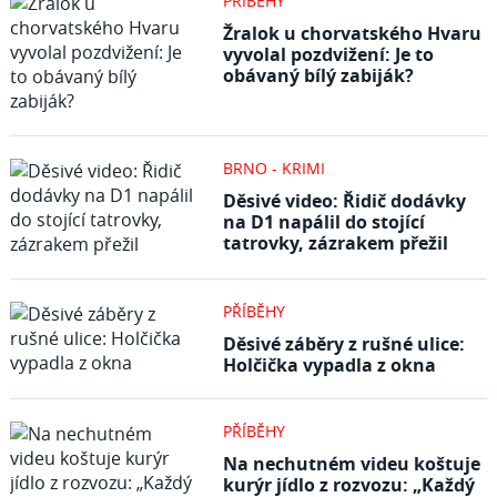
PŘÍBĚHY
Žralok u chorvatského Hvaru
vyvolal pozdvižení: Je to
obávaný bílý zabiják?
BRNO - KRIMI
Děsivé video: Řidič dodávky
na D1 napálil do stojící
tatrovky, zázrakem přežil
PŘÍBĚHY
Děsivé záběry z rušné ulice:
Holčička vypadla z okna
PŘÍBĚHY
Na nechutném videu koštuje
kurýr jídlo z rozvozu: „Každý