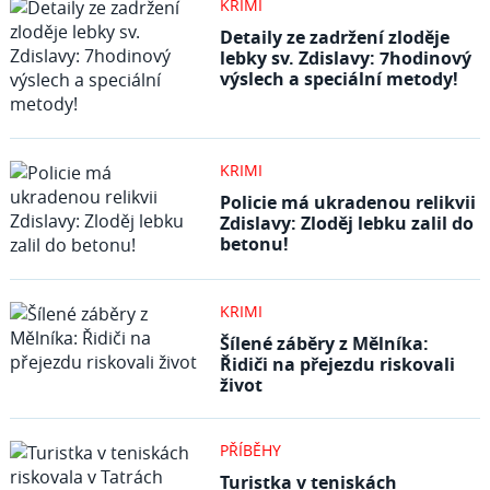
KRIMI
Detaily ze zadržení zloděje
lebky sv. Zdislavy: 7hodinový
výslech a speciální metody!
KRIMI
Policie má ukradenou relikvii
Zdislavy: Zloděj lebku zalil do
betonu!
KRIMI
Šílené záběry z Mělníka:
Řidiči na přejezdu riskovali
život
PŘÍBĚHY
Turistka v teniskách