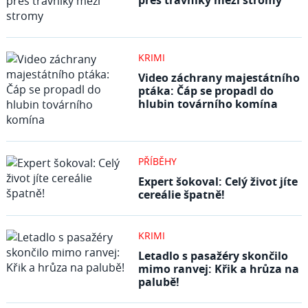
přes trávníky mezi stromy
KRIMI
Video záchrany majestátního
ptáka: Čáp se propadl do
hlubin továrního komína
PŘÍBĚHY
Expert šokoval: Celý život jíte
cereálie špatně!
KRIMI
Letadlo s pasažéry skončilo
mimo ranvej: Křik a hrůza na
palubě!