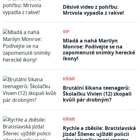
Děsivé video z pohřbu:
Mrtvola vypadla z rakve!
VIP
Mladá a nahá Marilyn
Monroe: Podívejte se na
zapomenuté snímky herecké
ikony!
KRIMI
Brutální šikana teenagerů:
Školačku Vivien (12) zkopali
kvůli pár drobným?
KRIMI
Rychle a zběsile: Bratislavská
jízda! Šílenec ujížděl policii