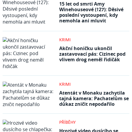
15 let od smrti Amy
Winehouseové (†27): Děsivé
poslední vystoupení, kdy
nemohla ani mluvit
KRIMI
Akční honičku ukončil
zastavovací pás: Cizinec pod
vlivem drog neměl řidičák
KRIMI
Atentát v Monaku zachytila
tajná kamera: Pachatelům se
důkaz zničit nepodařilo
PŘÍBĚHY
Hrozivé video dusícího se