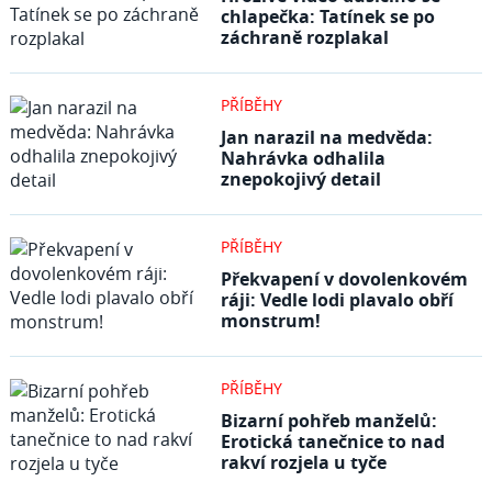
chlapečka: Tatínek se po
záchraně rozplakal
PŘÍBĚHY
Jan narazil na medvěda:
Nahrávka odhalila
znepokojivý detail
PŘÍBĚHY
Překvapení v dovolenkovém
ráji: Vedle lodi plavalo obří
monstrum!
PŘÍBĚHY
Bizarní pohřeb manželů:
Erotická tanečnice to nad
rakví rozjela u tyče