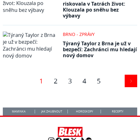
riskovala v Tatrách život:
Klouzala po sněhu bez
výbavy
BRNO - ZPRÁVY
Týraný Taylor z Brna je už v
bezpečí: Zachránci mu hledají
nový domov
1
2
3
4
5
MAMINKA
JAK ZHUBNOUT
HOROSKOPY
RECEPTY