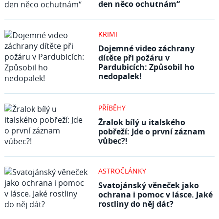
den něco ochutnám“
KRIMI
Dojemné video záchrany
dítěte při požáru v
Pardubicích: Způsobil ho
nedopalek!
PŘÍBĚHY
Žralok bílý u italského
pobřeží: Jde o první záznam
vůbec?!
ASTROČLÁNKY
Svatojánský věneček jako
ochrana i pomoc v lásce. Jaké
rostliny do něj dát?