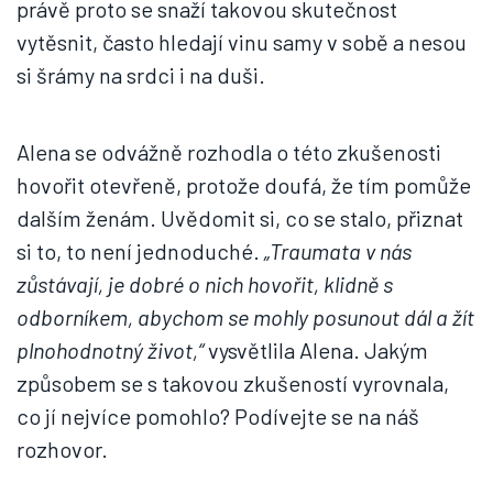
právě proto se snaží takovou skutečnost
vytěsnit, často hledají vinu samy v sobě a nesou
si šrámy na srdci i na duši.
Alena se odvážně rozhodla o této zkušenosti
hovořit otevřeně, protože doufá, že tím pomůže
dalším ženám. Uvědomit si, co se stalo, přiznat
si to, to není jednoduché.
„Traumata v nás
zůstávají, je dobré o nich hovořit, klidně s
odborníkem, abychom se mohly posunout dál a žít
plnohodnotný život,“
vysvětlila Alena. Jakým
způsobem se s takovou zkušeností vyrovnala,
co jí nejvíce pomohlo? Podívejte se na náš
rozhovor.