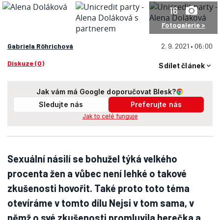
16
Fotogalerie >
Gabriela Röhrichová
2. 9. 2021 • 06:00
Diskuze (0)
Sdílet článek
Jak vám má Google doporučovat Blesk?
Sledujte nás
Preferujte nás
Jak to celé funguje
Sexuální násilí se bohužel týká velkého
procenta žen a vůbec není lehké o takové
zkušenosti hovořit. Také proto toto téma
otevíráme v tomto dílu Nejsi v tom sama, v
němž o své zkušenosti promluvila herečka a