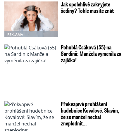
Jak spolehlivě zakryjete
šediny? Tohle musíte znát
REKLAMA
Pohublá Csáková (55) na
Sardinii: Manžela vyměnila za
zajíčka!
Překvapivé prohlášení
hudebnice Kovalové: Slavím,
že se manžel nechal
zneplodnit…