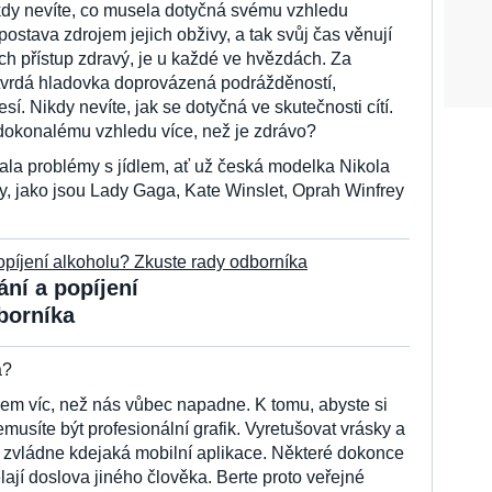
ikdy nevíte, co musela dotyčná svému vzhledu
ostava zdrojem jejich obživy, a tak svůj čas věnují
ich přístup zdravý, je u každé ve hvězdách. Za
tvrdá hladovka doprovázená podrážděností,
. Nikdy nevíte, jak se dotyčná ve skutečnosti cítí.
 dokonalému vzhledu více, než je zdrávo?
nala problémy s jídlem, ať už česká modelka Nikola
y, jako jsou Lady Gaga, Kate Winslet, Oprah Winfrey
ání a popíjení
borníka
a?
hem víc, než nás vůbec napadne. K tomu, abyste si
emusíte být profesionální grafik. Vyretušovat vrásky a
s zvládne kdejaká mobilní aplikace. Některé dokonce
dělají doslova jiného člověka. Berte proto veřejné