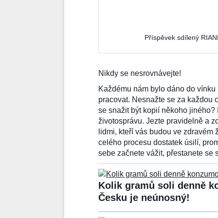
Příspěvek sdílený RIA
Nikdy se nesrovnávejte!
Každému nám bylo dáno do vínku n
pracovat. Nesnažte se za každou ce
se snažit být kopií někoho jiného?
životosprávu. Jezte pravidelně a z
lidmi, kteří vás budou ve zdravém ž
celého procesu dostatek úsilí, prom
sebe začnete vážit, přestanete se s
Kolik gramů soli denně k
Česku je neúnosný!