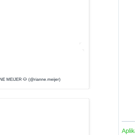
NNE MEIJER 🐶 (@rianne.meijer)
Apli