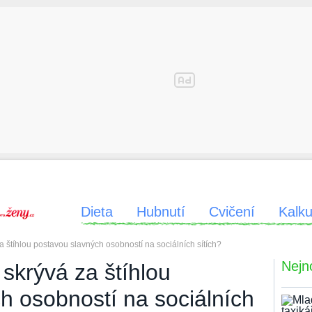
Dieta
Hubnutí
Cvičení
Kalku
 štíhlou postavou slavných osobností na sociálních sítích?
Nejn
skrývá za štíhlou
h osobností na sociálních