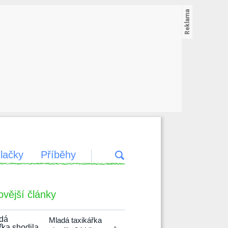
lačky
Příběhy
ovější články
Mladá taxikářka