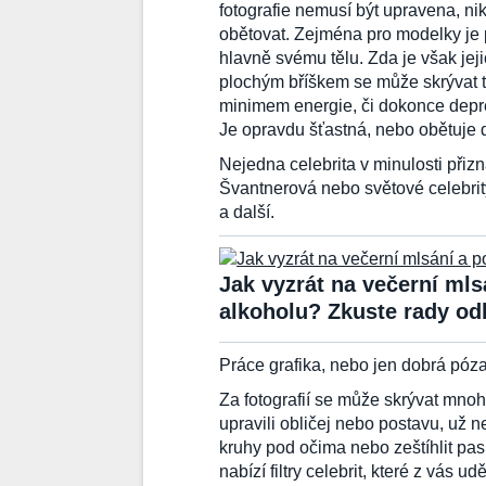
fotografie nemusí být upravena, n
obětovat. Zejména pro modelky je p
hlavně svému tělu. Zda je však jej
plochým bříškem se může skrývat 
minimem energie, či dokonce depresí
Je opravdu šťastná, nebo obětuje
Nejedna celebrita v minulosti přiz
Švantnerová nebo světové celebrit
a další.
Jak vyzrát na večerní mls
alkoholu? Zkuste rady od
Práce grafika, nebo jen dobrá póz
Za fotografií se může skrývat mno
upravili obličej nebo postavu, už n
kruhy pod očima nebo zeštíhlit pa
nabízí filtry celebrit, které z vás u