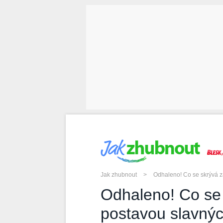
JAK ZHUBNOUT
Jak zhubnout
>
Odhaleno! Co se skrývá za
Odhaleno! Co se 
postavou slavnýc