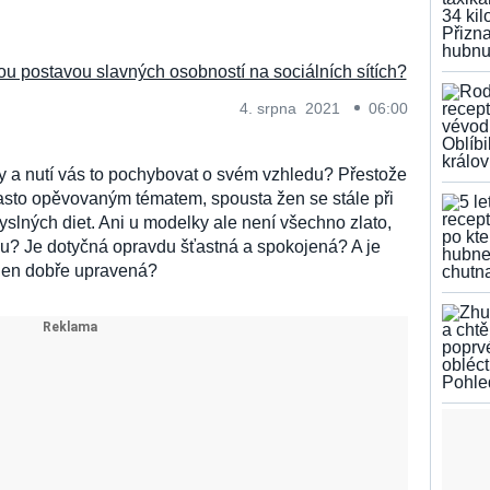
4. srpna 2021
06:00
ty a nutí vás to pochybovat o svém vzhledu? Přestože
často opěvovaným tématem, spousta žen se stále při
lných diet. Ani u modelky ale není všechno zlato,
nou? Je dotyčná opravdu šťastná a spokojená? A je
 jen dobře upravená?