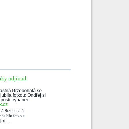
nky odjinud
K.CZ
ná Brzobohatá
chlubila fotkou:
 si ...