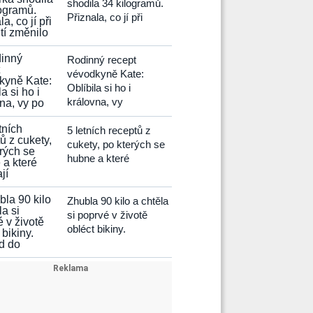
shodila 34 kilogramů.
Přiznala, co jí při
Rodinný recept
vévodkyně Kate:
Oblíbila si ho i
královna, vy
5 letních receptů z
cukety, po kterých se
hubne a které
Zhubla 90 kilo a chtěla
si poprvé v životě
obléct bikiny.