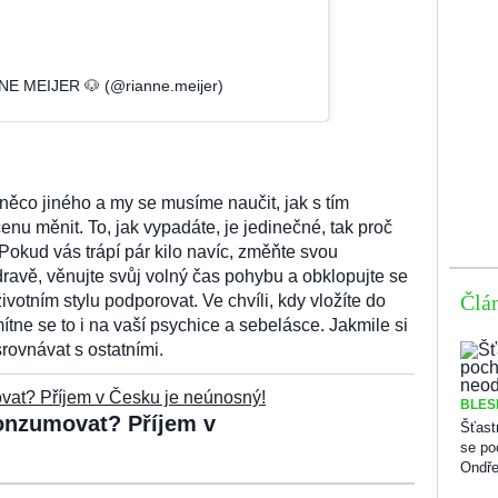
NNE MEIJER 🐶 (@rianne.meijer)
ěco jiného a my se musíme naučit, jak s tím
nu měnit. To, jak vypadáte, je jedinečné, tak proč
 Pokud vás trápí pár kilo navíc, změňte svou
dravě, věnujte svůj volný čas pohybu a obklopujte se
Člá
ivotním stylu podporovat. Ve chvíli, kdy vložíte do
ítne se to i na vaší psychice a sebelásce. Jakmile si
rovnávat s ostatními.
BLES
onzumovat? Příjem v
Šťast
se po
Ondřej