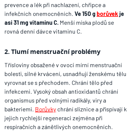
prevence a lék při nachlazení, chřipce a
infekčních onemocněních.
Ve 150 g
borůvek
je
asi 31 mg vitaminu C.
Menší miska plodů se
rovná denní dávce vitaminu C.
2. Tlumí menstruační problémy
Třísloviny obsažené v ovoci mírní menstruační
bolesti, silné krvácení, usnadňují ženskému tělu
vyrovnat se s přechodem. Chrání tělo před
infekcemi. Vysoký obsah antioxidantů chrání
organismus před volnými radikály, viry a
bakteriemi.
Borůvky
chrání sliznice a přispívají k
jejich rychlejší regeneraci zejména při
respiračních a zánětlivých onemocněních.