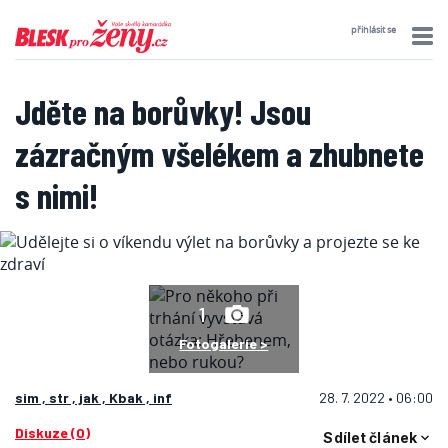
přihlásit se
Jděte na borůvky! Jsou
zázračným všelékem a zhubnete
s nimi!
1
Fotogalerie >
sim , str , jak , Kbak , inf
28. 7. 2022 • 06:00
Diskuze (0)
Sdílet článek