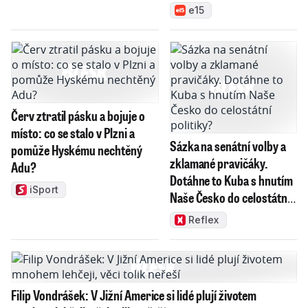
e15
Červ ztratil pásku a bojuje o
místo: co se stalo v Plzni a
Sázka na senátní volby a
pomůže Hyskému nechtěný
zklamané pravičáky.
Adu?
Dotáhne to Kuba s hnutím
iSport
Naše Česko do celostátní
politiky?
Reflex
Filip Vondrášek: V Jižní Americe si lidé plují životem