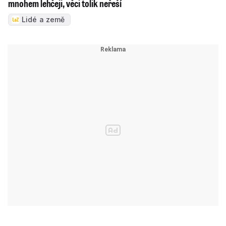
mnohem lehčeji, věci tolik neřeší
Lidé a země