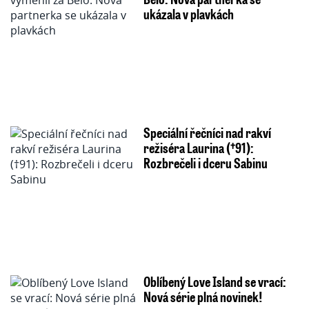
ukázala v plavkách
Speciální řečníci nad rakví
režiséra Laurina (†91):
Rozbrečeli i dceru Sabinu
Oblíbený Love Island se vrací:
Nová série plná novinek!