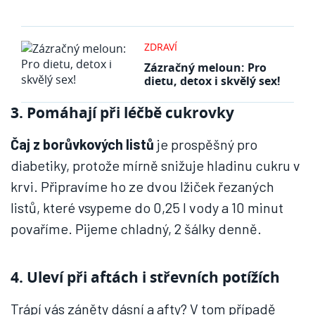
ZDRAVÍ
Zázračný meloun: Pro
dietu, detox i skvělý sex!
3. Pomáhají při léčbě cukrovky
Čaj z borůvkových listů
je prospěšný pro
diabetiky, protože mírně snižuje hladinu cukru v
krvi. Připravíme ho ze dvou lžiček řezaných
listů, které vsypeme do 0,25 l vody a 10 minut
povaříme. Pijeme chladný, 2 šálky denně.
4. Uleví při aftách i střevních potížích
Trápí vás záněty dásní a afty? V tom případě