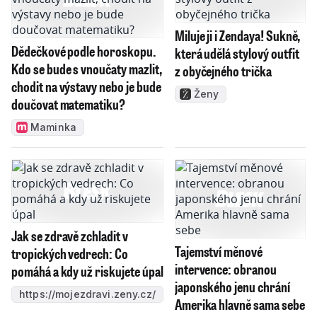
Miluje ji i Zendaya! Sukně,
Dědečkové podle horoskopu.
která udělá stylový outfit
Kdo se bude s vnoučaty mazlit,
z obyčejného trička
chodit na výstavy nebo je bude
Ženy
doučovat matematiku?
Maminka
Jak se zdravě zchladit v
Tajemství měnové
tropických vedrech: Co
intervence: obranou
pomáhá a kdy už riskujete úpal
japonského jenu chrání
https://mojezdravi.zeny.cz/
Amerika hlavně sama sebe