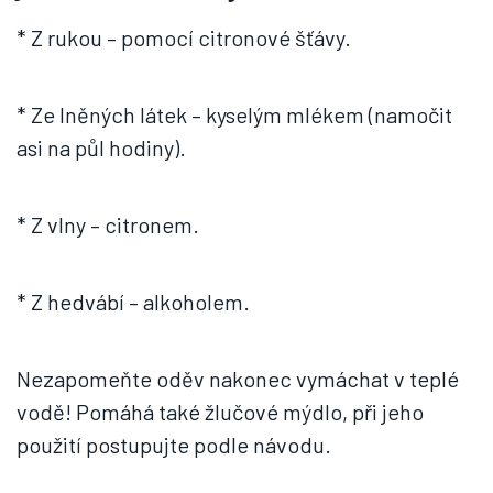
* Z rukou – pomocí citronové šťávy.
* Ze lněných látek – kyselým mlékem (namočit
asi na půl hodiny).
* Z vlny – citronem.
* Z hedvábí – alkoholem.
Nezapomeňte oděv nakonec vymáchat v teplé
vodě! Pomáhá také žlučové mýdlo, při jeho
použití postupujte podle návodu.