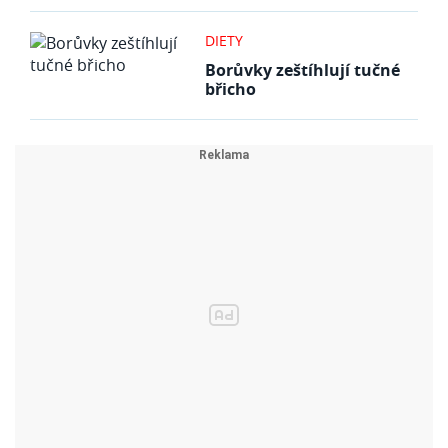
DIETY
Borůvky zeštíhlují tučné
břicho