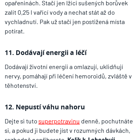
opařeninách. Stačí jen lžíci sušených borůvek
zalít 0,25 l vařící vody a nechat stát až do
vychladnutí. Pak už stačí jen postižená místa
potírat.
11. Dodávají energii a léčí
Dodávají životní energii a omlazují, uklidňují
nervy, pomáhají při léčení hemoroidů, zvláště v
těhotenství.
12. Nepustí váhu nahoru
Dejte si tuto
superpotravinu
denně, pochutnáte
si, a pokud ji budete jíst v rozumných dávkách,
rozhodně nepřiberete.
Kolik kJ obsahují