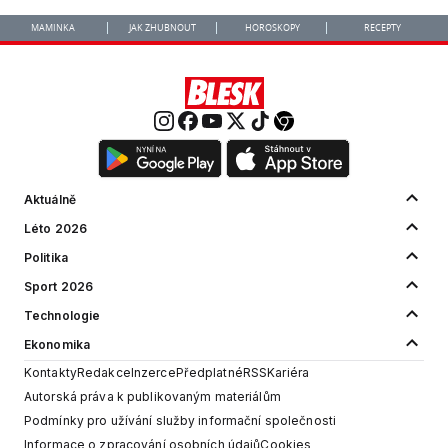
MAMINKA
JAK ZHUBNOUT
HOROSKOPY
RECEPTY
Aktuálně
Léto 2026
Politika
Sport 2026
Technologie
Ekonomika
Kontakty
Redakce
Inzerce
Předplatné
RSS
Kariéra
Autorská práva k publikovaným materiálům
Podmínky pro užívání služby informační společnosti
Informace o zpracování osobních údajů
Cookies