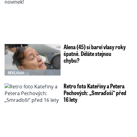
Alena (45) si barví vlasy roky
špatně. Děláte stejnou
chybu?
REKLAMA
Retro foto Kateřiny a Petera
Pechových: „Smraďoši“ před
16 lety