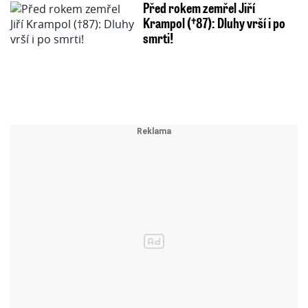
Před rokem zemřel Jiří
Krampol (†87): Dluhy vrší i po
smrti!