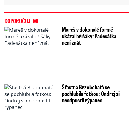
DOPORUČUJEME
Mareš v dokonalé formě
ukázal břišáky: Padesátka
není znát
Šťastná Brzobohatá se
pochlubila fotkou: Ondřej si
neodpustil rýpanec