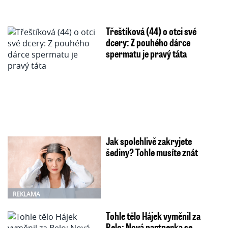
Třeštíková (44) o otci své
dcery: Z pouhého dárce
spermatu je pravý táta
Jak spolehlivě zakryjete
šediny? Tohle musíte znát
REKLAMA
Tohle tělo Hájek vyměnil za
Belo: Nová partnerka se