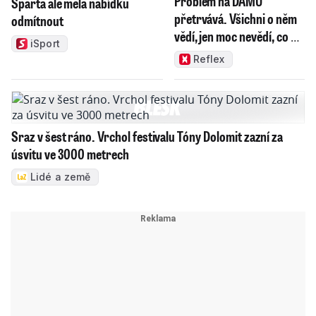
Problém na DAMU
Sparta ale měla nabídku
přetrvává. Všichni o něm
odmítnout
vědí, jen moc nevědí, co s
iSport
ním
Reflex
Sraz v šest ráno. Vrchol festivalu Tóny Dolomit zazní za
úsvitu ve 3000 metrech
Lidé a země