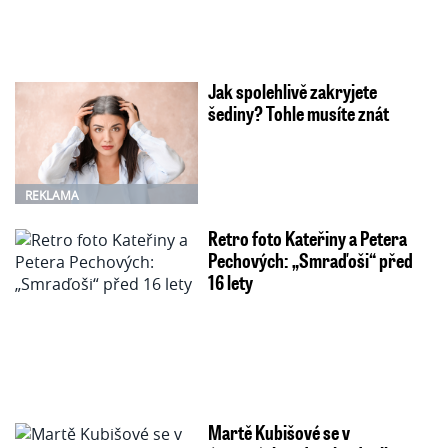
Jak spolehlivě zakryjete
šediny? Tohle musíte znát
REKLAMA
Retro foto Kateřiny a Petera
Pechových: „Smraďoši“ před
16 lety
Martě Kubišové se v