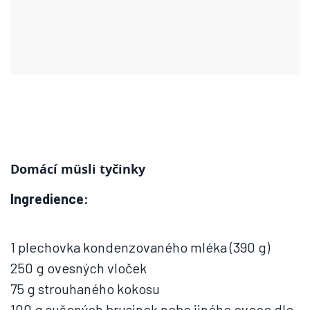
Domácí müsli tyčinky
Ingredience:
1 plechovka kondenzovaného mléka (390 g)
250 g ovesných vloček
75 g strouhaného kokosu
100 g sušených brusinek nebo jiného ovoce dle