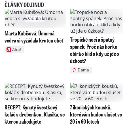
ČLÁNKY ODJINUD
Marta Kubišová: Úmorná
Tropické noci a špatný
vedra si vyžádala krutou oběť
spánek: Proč nás horko
Aha!
obírá o klid a kdy už jde o
úzkost?
Dáma
RECEPT: Kynutý švestkový
7 ikonických kousků,
koláč s drobenkou. Klasika, se
které vám budou slušet ve
kterou zabodujete
20 i v 60 letech