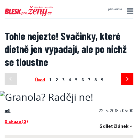
přihlásit se
Tohle nejezte! Svačinky, které
dietně jen vypadají, ale po nichž
se tloustne
Úvod
1
2
3
4
5
6
7
8
9
aši
22. 5. 2018 • 06:00
Diskuze (0)
Sdílet článek