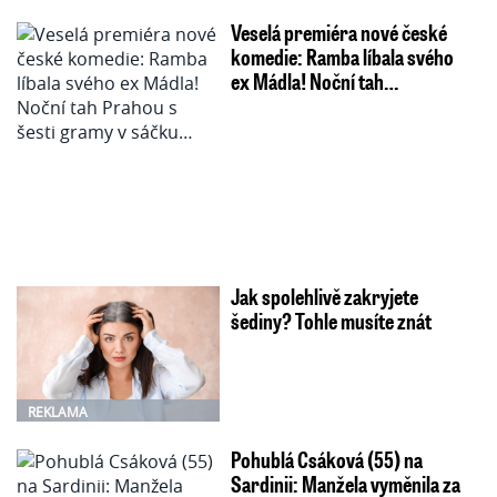
Veselá premiéra nové české
komedie: Ramba líbala svého
ex Mádla! Noční tah…
Jak spolehlivě zakryjete
šediny? Tohle musíte znát
REKLAMA
Pohublá Csáková (55) na
Sardinii: Manžela vyměnila za