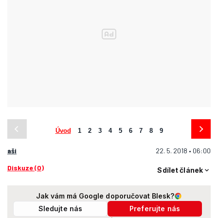
Úvod
1
2
3
4
5
6
7
8
9
aši
22. 5. 2018 • 06:00
Diskuze (0)
Sdílet článek
Jak vám má Google doporučovat Blesk?
Sledujte nás
Preferujte nás