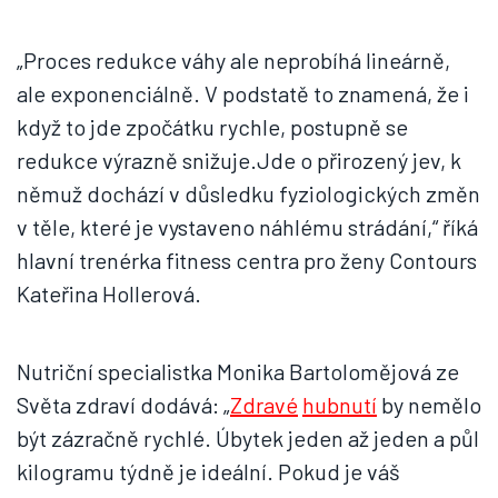
„Proces redukce váhy ale neprobíhá lineárně,
ale exponenciálně. V podstatě to znamená, že i
když to jde zpočátku rychle, postupně se
redukce výrazně snižuje.Jde o přirozený jev, k
němuž dochází v důsledku fyziologických změn
v těle, které je vystaveno náhlému strádání,“ říká
hlavní trenérka fitness centra pro ženy Contours
Kateřina Hollerová.
Nutriční specialistka Monika Bartolomějová ze
Světa zdraví dodává: „
Zdravé
hubnutí
by nemělo
být zázračně rychlé. Úbytek jeden až jeden a půl
kilogramu týdně je ideální. Pokud je váš