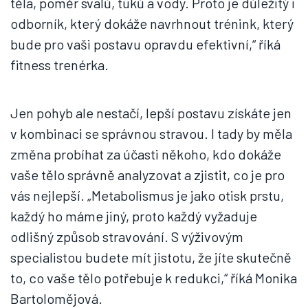
těla, poměr svalů, tuků a vody. Proto je důležitý i
odborník, který dokáže navrhnout trénink, který
bude pro vaši postavu opravdu efektivní,“ říká
fitness trenérka.
Jen pohyb ale nestačí, lepší postavu získáte jen
v kombinaci se správnou stravou. I tady by měla
změna probíhat za účasti někoho, kdo dokáže
vaše tělo správně analyzovat a zjistit, co je pro
vás nejlepší. „Metabolismus je jako otisk prstu,
každý ho máme jiný, proto každý vyžaduje
odlišný způsob stravování. S výživovým
specialistou budete mít jistotu, že jíte skutečně
to, co vaše tělo potřebuje k redukci,“ říká Monika
Bartolomějová.