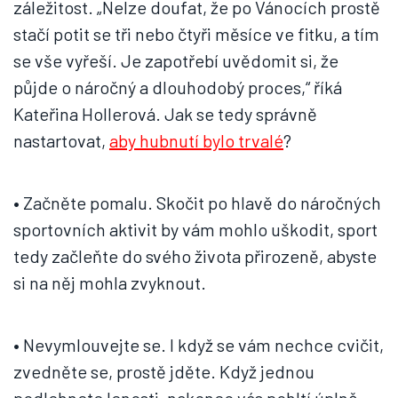
záležitost. „Nelze doufat, že po Vánocích prostě
stačí potit se tři nebo čtyři měsíce ve fitku, a tím
se vše vyřeší. Je zapotřebí uvědomit si, že
půjde o náročný a dlouhodobý proces,“ říká
Kateřina Hollerová. Jak se tedy správně
nastartovat,
aby hubnutí bylo trvalé
?
• Začněte pomalu. Skočit po hlavě do náročných
sportovních aktivit by vám mohlo uškodit, sport
tedy začleňte do svého života přirozeně, abyste
si na něj mohla zvyknout.
• Nevymlouvejte se. I když se vám nechce cvičit,
zvedněte se, prostě jděte. Když jednou