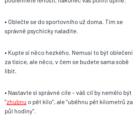
podlehnete lenosti, nakonec vás pohltí úplně.
• Oblečte se do sportovního už doma. Tím se
správně psychicky naladíte.
• Kupte si něco hezkého. Nemusí to být oblečení
za tisíce, ale něco, v čem se budete sama sobě
líbit.
• Nastavte si správné cíle – váš cíl by nemělo být
"
zhubnu
o pět kilo", ale "uběhnu pět kilometrů za
půl hodiny".