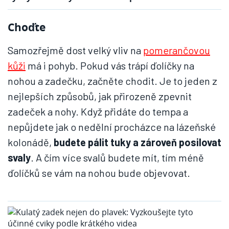
Choďte
Samozřejmě dost velký vliv na
pomerančovou
kůži
má i pohyb. Pokud vás trápí ďolíčky na
nohou a zadečku, začněte chodit. Je to jeden z
nejlepších způsobů, jak přirozeně zpevnit
zadeček a nohy. Když přidáte do tempa a
nepůjdete jak o nedělní procházce na lázeňské
kolonádě,
budete pálit tuky a zároveň posilovat
svaly
. A čím více svalů budete mít, tím méně
ďolíčků se vám na nohou bude objevovat.