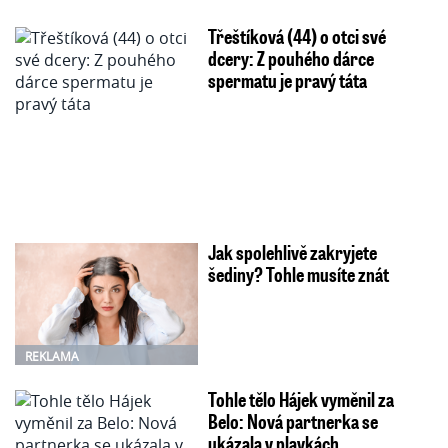
Třeštíková (44) o otci své
dcery: Z pouhého dárce
spermatu je pravý táta
Jak spolehlivě zakryjete
šediny? Tohle musíte znát
REKLAMA
Tohle tělo Hájek vyměnil za
Belo: Nová partnerka se
ukázala v plavkách