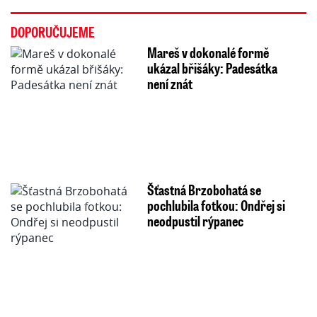
DOPORUČUJEME
Mareš v dokonalé formě
ukázal břišáky: Padesátka
není znát
Šťastná Brzobohatá se
pochlubila fotkou: Ondřej si
neodpustil rýpanec