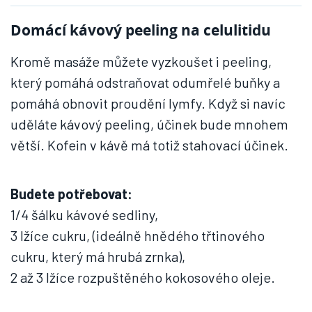
Domácí kávový peeling na celulitidu
Kromě masáže můžete vyzkoušet i peeling,
který pomáhá odstraňovat odumřelé buňky a
pomáhá obnovit proudění lymfy. Když si navíc
uděláte kávový peeling, účinek bude mnohem
větší. Kofein v kávě má totiž stahovací účinek.
Budete potřebovat:
1/4 šálku kávové sedliny,
3 lžíce cukru, (ideálně hnědého třtinového
cukru, který má hrubá zrnka),
2 až 3 lžíce rozpuštěného kokosového oleje.