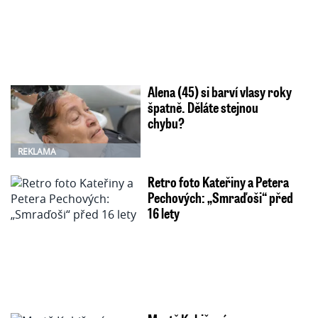
Alena (45) si barví vlasy roky
špatně. Děláte stejnou
chybu?
REKLAMA
Retro foto Kateřiny a Petera
Pechových: „Smraďoši“ před
16 lety