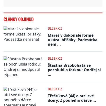
ČLÁNKY ODJINUD
BLESK.CZ
Mareš v dokonalé formě
ukázal břišáky: Padesátka
není ...
BLESK.CZ
Šťastná Brzobohatá se
pochlubila fotkou: Ondřej si
...
BLESK.CZ
Třeštíková (44) o otci své
dcery: Z pouhého dárce ...