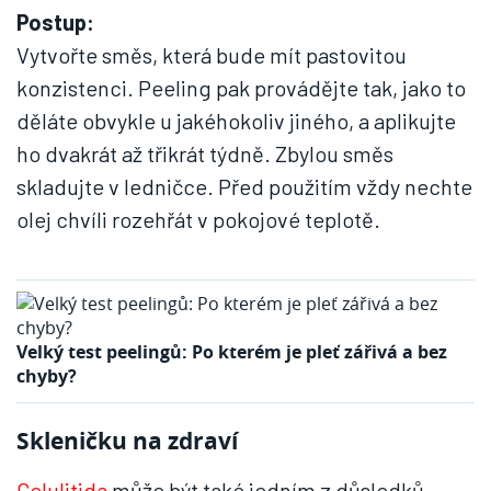
Postup:
Vytvořte směs, která bude mít pastovitou
konzistenci. Peeling pak provádějte tak, jako to
děláte obvykle u jakéhokoliv jiného, a aplikujte
ho dvakrát až třikrát týdně. Zbylou směs
skladujte v ledničce. Před použitím vždy nechte
olej chvíli rozehřát v pokojové teplotě.
Velký test peelingů: Po kterém je pleť zářivá a bez
chyby?
Skleničku na zdraví
Celulitida
může být také jedním z důsledků