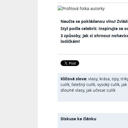
Naučte se pokládanou vlnu! Zvlád
Styl podle celebrit: Inspirujte se
3 způsoby, jak si ohrnout nohavic
lodičkám!
Klíčová slova:
vlasy
,
krása
,
tipy
,
trik
culík
,
falešný culík
,
vysoký culík
,
jak
dlouhé vlasy
,
jak učesat culík
Diskuse ke článku