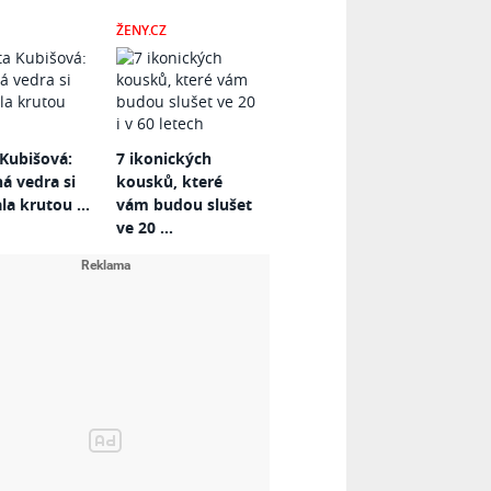
ŽENY.CZ
Kubišová:
7 ikonických
 vedra si
kousků, které
la krutou ...
vám budou slušet
ve 20 ...