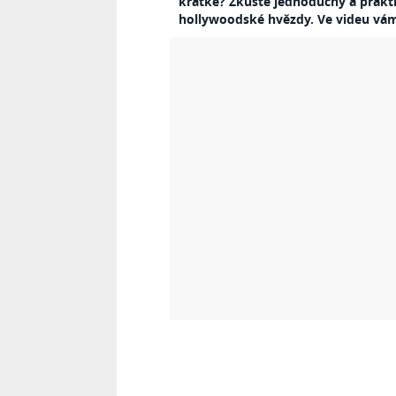
krátké? Zkuste jednoduchý a prakti
hollywoodské hvězdy. Ve videu vám