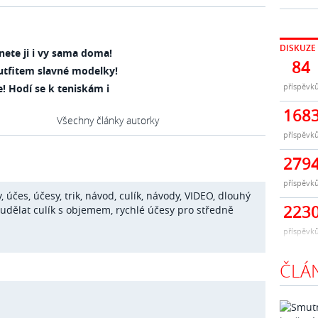
DISKUZE
nete ji i vy sama doma!
84
 outfitem slavné modelky!
příspěvk
e! Hodí se k teniskám i
168
Všechny články autorky
příspěvk
279
příspěvk
y
,
účes
,
účesy
,
trik
,
návod
,
culík
,
návody
,
VIDEO
,
dlouhý
223
 udělat culík s objemem
,
rychlé účesy pro středně
příspěvk
ČLÁ