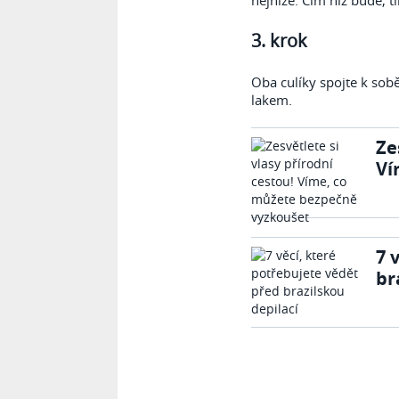
3. krok
Oba culíky spojte k sobě
lakem.
Ze
Ví
7 
br