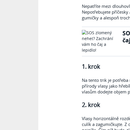
Nepatříte mezi dlouhovl
Nepotřebujete příčesky a
gumičky a alespoň troch
SO
ča
1. krok
Na tento trik je potřeb
přírody vlasy jako hřeb
vlasům dodejte objem p
2. krok
Vlasy horizontálně rozdě
culík a zagumičkujte. Z d
nejníže. Čím níž bude, 