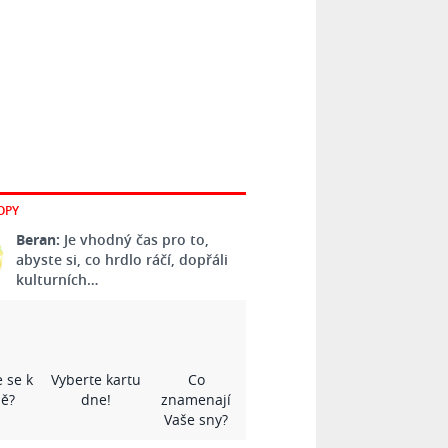
OPY
Beran:
Je vhodný čas pro to,
abyste si, co hrdlo ráčí, dopřáli
kulturních…
 se k
Vyberte kartu
Co
ě?
dne!
znamenají
Vaše sny?