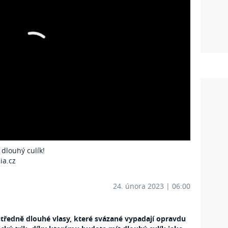
 dlouhý culík!
ia.cz
24. února 2023 | 06:00
středně dlouhé vlasy, které svázané vypadají opravdu