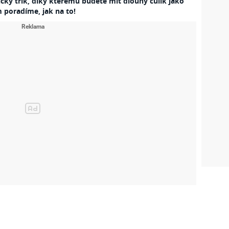
cký trik, díky kterému budete mít dlouhý culík jako
 poradíme, jak na to!