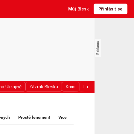
Můj Blesk
Přihlásit se
na Ukrajině
Zázrak Blesku
Krimi
Donald Trump
Sport
avných
Prostě fenomén!
Více