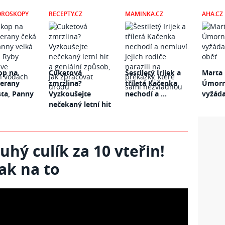
OROSKOPY
RECEPTY.CZ
MAMINKA.CZ
AHA.CZ
op na
Cuketová
Šestiletý Irijek a
Marta 
Berany
zmrzlina?
tříletá Kačenka
Úmorná
sta, Panny
Vyzkoušejte
nechodí a ...
vyžáda
nečekaný letní hit
...
uhý culík za 10 vteřin!
ak na to