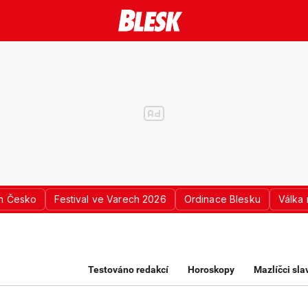
n Česko
Festival ve Varech 2026
Ordinace Blesku
Válka 
K PRO ŽENY
Testováno redakcí
Horoskopy
Mazlíčci sl