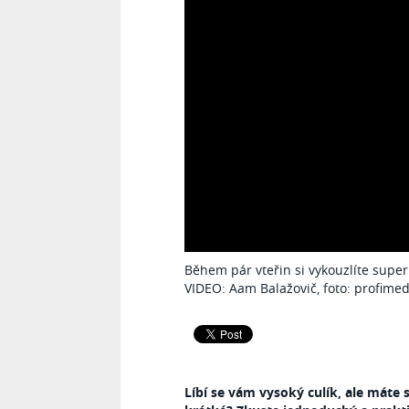
Během pár vteřin si vykouzlíte super
VIDEO: Aam Balažovič, foto: profimed
Líbí se vám vysoký culík, ale máte 