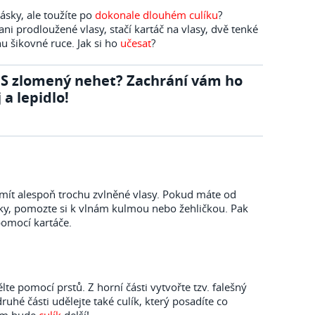
ásky, ale toužíte po
dokonale
dlouhém
culíku
?
ni prodloužené vlasy, stačí kartáč na vlasy, dvě tenké
u šikovné ruce. Jak si ho
učesat
?
S zlomený nehet? Zachrání vám ho
j a lepidlo!
a mít alespoň trochu zvlněné vlasy. Pokud máte od
íky, pomozte si k vlnám kulmou nebo žehličkou. Pak
omocí kartáče.
lte pomocí prstů. Z horní části vytvořte tzv. falešný
ruhé části udělejte také culík, který posadíte co
tím bude
culík
delší!