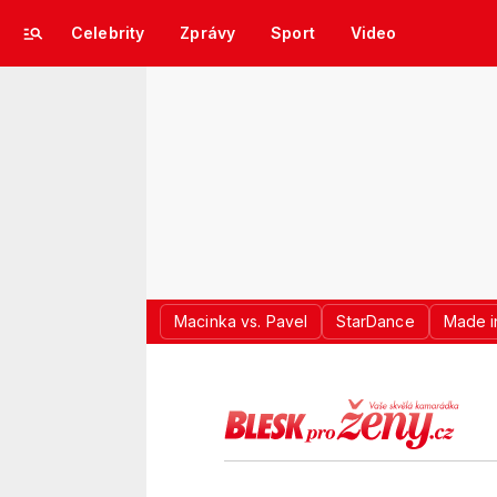
Celebrity
Zprávy
Sport
Video
Macinka vs. Pavel
StarDance
Made i
LOGO BLES