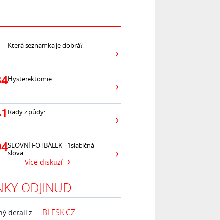
Která seznamka je dobrá?
ů
34
Hysterektomie
ů
41
Rady z půdy:
ů
04
SLOVNÍ FOTBÁLEK - 1slabičná
slova
ů
Více diskuzí
NKY ODJINUD
BLESK.CZ