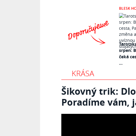
BLESK H
Tarotsk
srpen: 
čeká ce
...
KRÁSA
Šikovný trik: Dlo
Poradíme vám, j