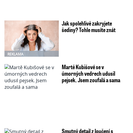
Jak spolehlivě zakryjete
šediny? Tohle musíte znát
REKLAMA
Martě Kubišové se v
úmorných vedrech udusil
pejsek. Jsem zoufalá a sama
Smutný detail z loučení s