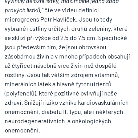
vyvinuly děložní lístky, maximálně jedna sada
pravých lístků,"
čte ve videu definici
microgreens Petr Havlíček. Jsou to tedy
vybrané rostliny určitých druhů zeleniny, které
se sklízí při výšce od 2,5 do 7,5 cm. Specifické
jsou především tím, že jsou obrovskou
zásobárnou živin a v mnoha případech obsahují
až čtyřicetinásobně více živin než dospělé
rostliny. Jsou tak větším zdrojem vitaminů,
minerálních látek a hlavně fytonutrientů
(polyfenolů), které pozitivně ovlivňují naše
zdraví. Snižují riziko vzniku kardiovaskulárních
onemocnění, diabetu II. typu, ale i některých
neurodegenerativních a onkologických
onemocnění.