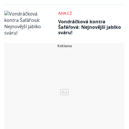
AHA.CZ
Vondráčková kontra
Šafářová: Nejnovější jablko
sváru!