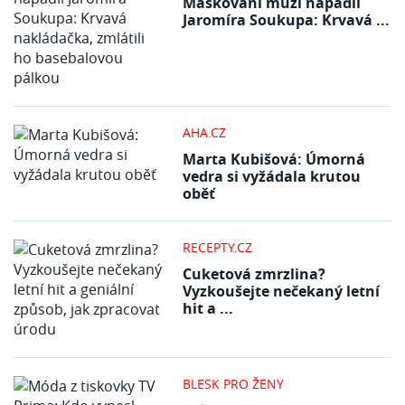
Maskovaní muži napadli
Jaromíra Soukupa: Krvavá ...
AHA.CZ
Marta Kubišová: Úmorná
vedra si vyžádala krutou
oběť
RECEPTY.CZ
Cuketová zmrzlina?
Vyzkoušejte nečekaný letní
hit a ...
BLESK PRO ŽENY