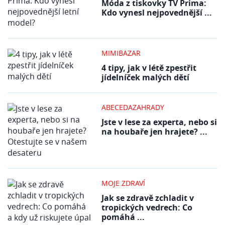
Móda z tiskovky TV Prima:
Kdo vynesl nejpovednější ...
MIMIBAZAR
4 tipy, jak v létě zpestřit
jídelníček malých dětí
ABECEDAZAHRADY
Jste v lese za experta, nebo si
na houbaře jen hrajete? ...
MOJE ZDRAVÍ
Jak se zdravě zchladit v
tropických vedrech: Co
pomáhá ...