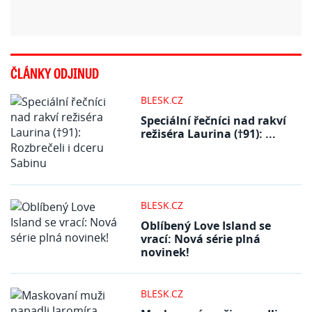
ČLÁNKY ODJINUD
BLESK.CZ
Speciální řečníci nad rakví
režiséra Laurina (†91): ...
BLESK.CZ
Oblíbený Love Island se
vrací: Nová série plná
novinek!
BLESK.CZ