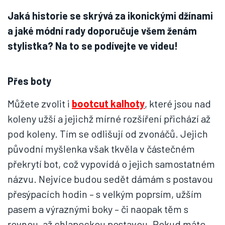
Jaká historie se skrývá za ikonickými džínami
a jaké módní rady doporučuje všem ženám
stylistka? Na to se podívejte ve videu!
Přes boty
Můžete zvolit i
bootcut kalhoty
, které jsou nad
koleny užší a jejichž mírné rozšíření přichází až
pod koleny. Tím se odlišují od zvonáčů. Jejich
původní myšlenka však tkvěla v částečném
překrytí bot, což vypovídá o jejich samostatném
názvu. Nejvíce budou sedět dámám s postavou
přesýpacích hodin – s velkým poprsím, užším
pasem a výraznými boky – či naopak těm s
rovnou, až chlapeckou postavou. Pokud máte