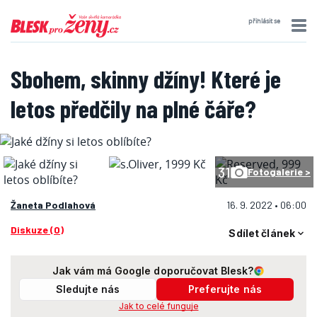
přihlásit se
Sbohem, skinny džíny! Které je
letos předčily na plné čáře?
31
Fotogalerie >
Žaneta Podlahová
16. 9. 2022 • 06:00
Diskuze (0)
Sdílet článek
Jak vám má Google doporučovat Blesk?
Sledujte nás
Preferujte nás
Jak to celé funguje