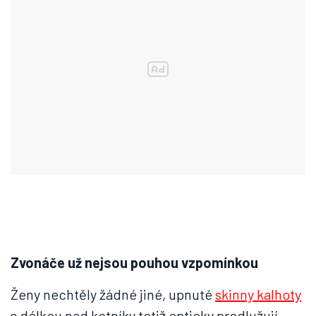
Zvonáče už nejsou pouhou vzpomínkou
Ženy nechtěly žádné jiné, upnuté
skinny kalhoty
s délkou nad kotníky totiž opticky prodlužují