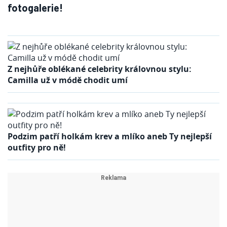
fotogalerie!
Z nejhůře oblékané celebrity královnou stylu:
Camilla už v módě chodit umí
Podzim patří holkám krev a mlíko aneb Ty nejlepší
outfity pro ně!