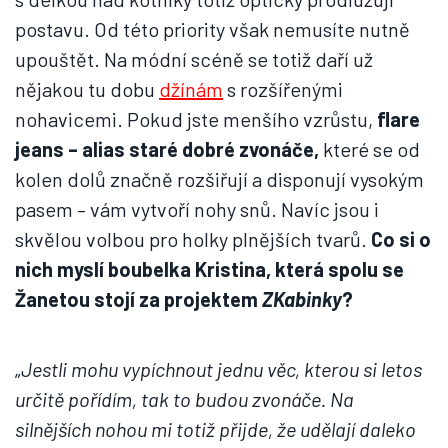
postavu. Od této priority však nemusíte nutně
upouštět. Na módní scéně se totiž daří už
nějakou tu dobu
džínám
s rozšířenými
nohavicemi. Pokud jste menšího vzrůstu,
flare
jeans – alias staré dobré zvonáče,
které se od
kolen dolů značně rozšiřují a disponují vysokým
pasem – vám vytvoří nohy snů. Navíc jsou i
skvělou volbou pro holky plnějších tvarů.
Co si o
nich myslí boubelka Kristina, která spolu se
Žanetou stojí za projektem
ZKabinky
?
„
Jestli mohu vypíchnout jednu věc, kterou si letos
určitě pořídím, tak to budou zvonáče. Na
silnějších nohou mi totiž přijde, že udělají daleko