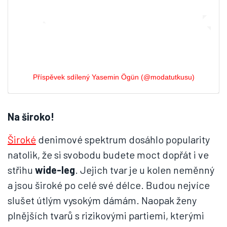
Příspěvek sdílený Yasemin Ögün (@modatutkusu)
Na široko!
Široké
denimové spektrum dosáhlo popularity
natolik, že si svobodu budete moct dopřát i ve
střihu
wide-leg
. Jejich tvar je u kolen neměnný
a jsou široké po celé své délce. Budou nejvíce
slušet útlým vysokým dámám. Naopak ženy
plnějších tvarů s rizikovými partiemi, kterými