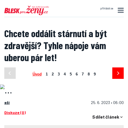
přihlásit se
Chcete oddálit stárnutí a být
zdravější? Tyhle nápoje vám
uberou pár let!
Úvod
1
2
3
4
5
6
7
8
9
aši
25. 6. 2023 • 06:00
Diskuze (0)
Sdílet článek