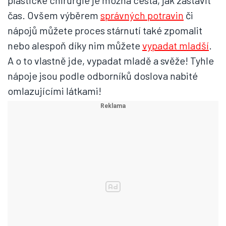
plastické chirurgie je možná cesta, jak zastavit
čas. Ovšem výběrem
správných potravin
či
nápojů můžete proces stárnutí také zpomalit
nebo alespoň díky nim můžete
vypadat mladší
.
A o to vlastně jde, vypadat mladě a svěže! Tyhle
nápoje jsou podle odborníků doslova nabité
omlazujícími látkami!