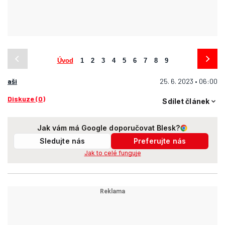
Úvod
1
2
3
4
5
6
7
8
9
aši
25. 6. 2023 • 06:00
Diskuze (0)
Sdílet článek
Jak vám má Google doporučovat Blesk?
Sledujte nás
Preferujte nás
Jak to celé funguje