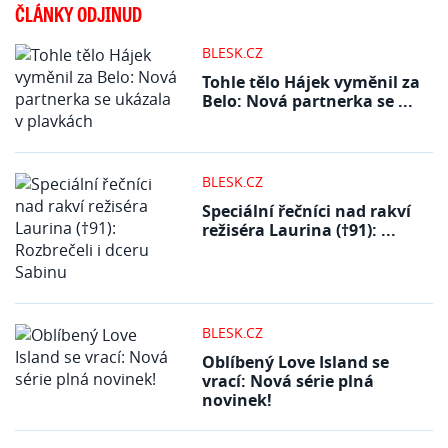
ČLÁNKY ODJINUD
BLESK.CZ
Tohle tělo Hájek vyměnil za
Belo: Nová partnerka se ...
BLESK.CZ
Speciální řečníci nad rakví
režiséra Laurina (†91): ...
BLESK.CZ
Oblíbený Love Island se
vrací: Nová série plná
novinek!