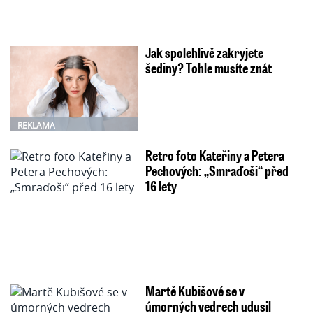
Jak spolehlivě zakryjete
šediny? Tohle musíte znát
REKLAMA
Retro foto Kateřiny a Petera
Pechových: „Smraďoši“ před
16 lety
Martě Kubišové se v
úmorných vedrech udusil