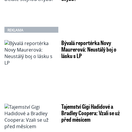
REKLAMA
Bývalá reportérka Novy
Maurerová: Neustálý boj o
lásku s LP
Tajemství Gigi Hadidové a
Bradley Coopera: Vzali se už
před měsícem