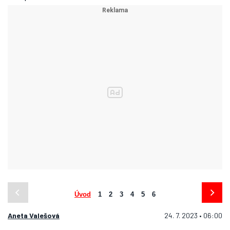
Úvod
1
2
3
4
5
6
Aneta Valešová
24. 7. 2023 • 06:00