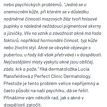
nebo psychických problémů.
"Jedná se o
onemocnění kůže, při kterém se v důsledku
nadměrné činnosti mazových žláz tvoří hnisavé
pupínky a následně nežádoucí pigmentové skvrny
a jizvičky. Vliv na vznik a závažnost akné má řada
faktorů, například hormonální činnost, typ kůže
nebo životní styl. Akné se obvykle objevuje s
pubertou, u řady lidí však přetrvává i v dospělosti.
Nejčastějšími místy výskytu akné jsou obličej,
záda, krk a paže,“
říká dermatoložka Lucia
Mansfeldová z Perfect Clinic Dermatology.
Přestože je tento problém velice nepříjemný a
často působí na naši psychiku, dá se řešit.
Přinášíme vám několik rad, jak s akné v
dospělosti zatočit.