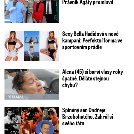
Právník Agáty promluvil
Sexy Bella Hadidová v nové
kampani: Perfektní forma ve
sportovním prádle
Alena (45) si barví vlasy roky
špatně. Děláte stejnou
chybu?
REKLAMA
Splněný sen Ondřeje
Brzobohatého: Zahrál si
svého tátu