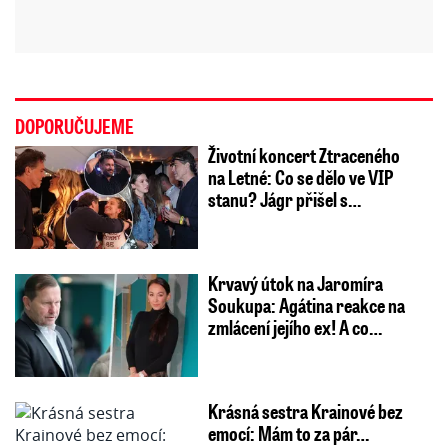
DOPORUČUJEME
Životní koncert Ztraceného
na Letné: Co se dělo ve VIP
stanu? Jágr přišel s…
Krvavý útok na Jaromíra
Soukupa: Agátina reakce na
zmlácení jejího ex! A co…
Krásná sestra Krainové bez
emocí: Mám to za pár…