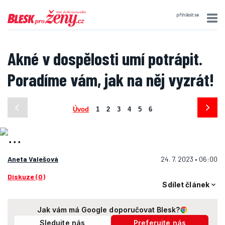
přihlásit se
Akné v dospělosti umí potrápit.
Poradíme vám, jak na něj vyzrát!
Úvod
1
2
3
4
5
6
Aneta Valešová
24. 7. 2023 • 06:00
Diskuze (0)
Sdílet článek
Jak vám má Google doporučovat Blesk?
Sledujte nás
Preferujte nás