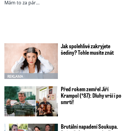
Jak spolehlivě zakryjete
šediny? Tohle musíte znát
REKLAMA
Před rokem zemřel Jiří
Krampol (†87): Dluhy vrší i po
smrti!
Brutální napadení Soukupa.