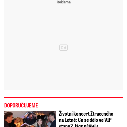
DOPORUČUJEME
Životní koncert Ztraceného
na Letné: Co se dělo ve VIP
stanu? Jágr přišel s…