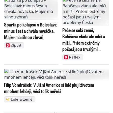
Sparta po kolapsu v Boleslavi:
Peče se celá země,
minus šest a chvála nováčka.
Babišova vláda ale mlčí a
Majer má silnou zbraň
mlží. Přitom extrémy
iSport
počasí jsou trvalými
problémy Česka
Reflex
Filip Vondrášek: V Jižní Americe si lidé plují životem
mnohem lehčeji, věci tolik neřeší
Lidé a země