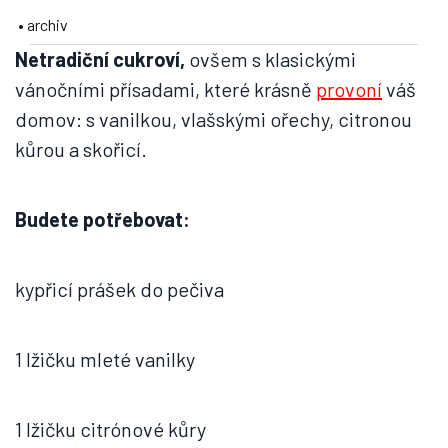
• archiv
Netradiční cukroví,
ovšem s klasickými
vánočními přísadami, které krásně
provoní
váš
domov: s vanilkou, vlašskými ořechy, citronou
kůrou a skořicí.
Budete potřebovat:
kypřicí prášek do pečiva
1 lžičku mleté vanilky
1 lžičku citrónové kůry