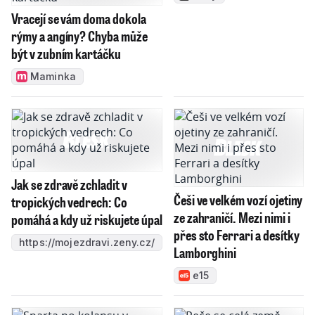
Vracejí se vám doma dokola
rýmy a angíny? Chyba může
být v zubním kartáčku
Maminka
Jak se zdravě zchladit v
Češi ve velkém vozí ojetiny
tropických vedrech: Co
ze zahraničí. Mezi nimi i
pomáhá a kdy už riskujete úpal
přes sto Ferrari a desítky
https://mojezdravi.zeny.cz/
Lamborghini
e15