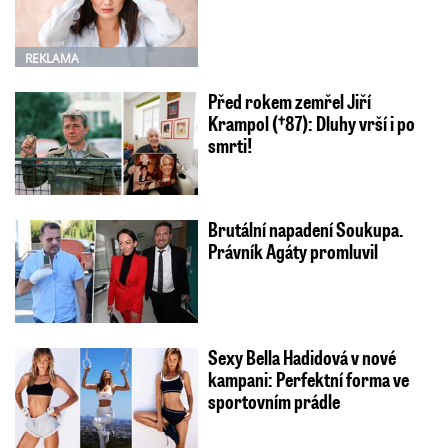
REKLAMA
Před rokem zemřel Jiří
Krampol (†87): Dluhy vrší i po
smrti!
Brutální napadení Soukupa.
Právník Agáty promluvil
Sexy Bella Hadidová v nové
kampani: Perfektní forma ve
sportovním prádle