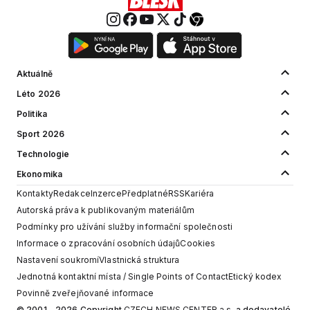
Aktuálně
Léto 2026
Politika
Sport 2026
Technologie
Ekonomika
Kontakty
Redakce
Inzerce
Předplatné
RSS
Kariéra
Autorská práva k publikovaným materiálům
Podmínky pro užívání služby informační společnosti
Informace o zpracování osobních údajů
Cookies
Nastavení soukromí
Vlastnická struktura
Jednotná kontaktní místa / Single Points of Contact
Etický kodex
Povinně zveřejňované informace
© 2001 - 2026 Copyright
CZECH NEWS CENTER a.s.
a dodavatelé