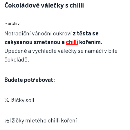
Čokoládové válečky s chilli
• archiv
Netradiční vánoční cukroví
z těsta se
zakysanou smetanou a
chilli
kořením.
Upečené a vychladlé válečky se namáčí v bílé
čokoládě.
Budete potřebovat:
¼ lžičky soli
½ lžičky mletého chilli koření