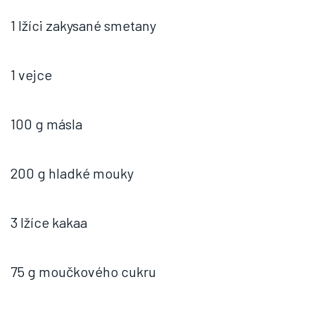
1 lžíci zakysané smetany
1 vejce
100 g másla
200 g hladké mouky
3 lžíce kakaa
75 g moučkového cukru