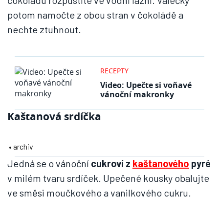
čokoládu rozpustíte ve vodní lázni. Válečky
potom namočte z obou stran v čokoládě a
nechte ztuhnout.
RECEPTY
Video: Upečte si voňavé
vánoční makronky
Kaštanová srdíčka
• archiv
Jedná se o vánoční
cukroví z
kaštanového
pyré
v milém tvaru srdíček. Upečené kousky obalujte
ve směsi moučkového a vanilkového cukru.