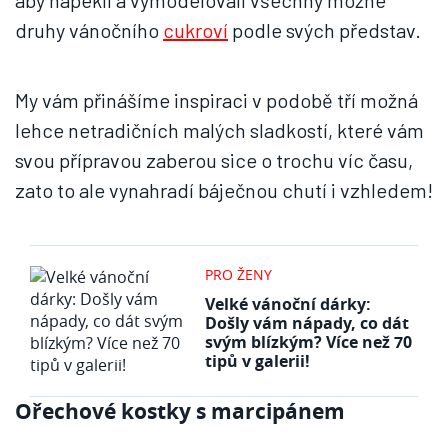
aby napekli a vymodelovali všechny možné
druhy vánočního
cukroví
podle svých představ.
My vám přinášíme inspiraci v podobě tří možná
lehce netradičních malých sladkostí, které vám
svou přípravou zaberou sice o trochu víc času,
zato to ale vynahradí báječnou chutí i vzhledem!
PRO ŽENY
Velké vánoční dárky:
Došly vám nápady, co dát
svým blízkým? Více než 70
tipů v galerii!
Ořechové kostky s marcipánem