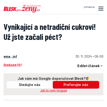
přihlásit se
Vynikající a netradiční cukroví!
Už jste začali péct?
ema , inf
30. 11. 2024 • 06:00
Diskuze (0)
Sdílet článek
Jak vám má Google doporučovat Blesk?
Sledujte nás
Preferujte nás
Jak to celé funguje