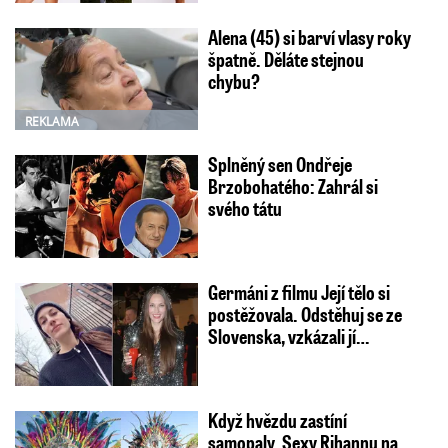
Alena (45) si barví vlasy roky
špatně. Děláte stejnou
chybu?
REKLAMA
Splněný sen Ondřeje
Brzobohatého: Zahrál si
svého tátu
Germáni z filmu Její tělo si
postěžovala. Odstěhuj se ze
Slovenska, vzkázali jí…
Když hvězdu zastíní
samopaly. Sexy Rihannu na