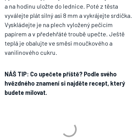
a na hodinu uložte do lednice. Poté z těsta
vyválejte plát silný asi 8 mm a vykrájejte srdíčka.
Vyskládejte je na plech vyložený pečicím
papírem a v předehřáté troubě upečte. Ještě
teplá je obalujte ve směsi moučkového a
vanilinového cukru.
NÁŠ TIP: Co upečete příště? Podle svého
hvězdného znamení si najděte recept, který
budete milovat.