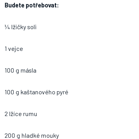
Budete potřebovat:
¼ lžičky soli
1 vejce
100 g másla
100 g kaštanového pyré
2 lžíce rumu
200 g hladké mouky