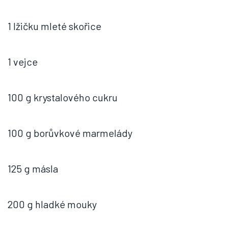
1 lžičku mleté skořice
1 vejce
100 g krystalového cukru
100 g borůvkové marmelády
125 g másla
200 g hladké mouky