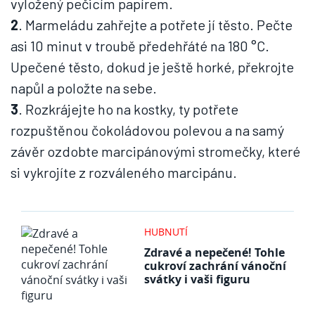
vyložený pečicím papírem.
2
. Marmeládu zahřejte a potřete jí těsto. Pečte
asi 10 minut v troubě předehřáté na 180 °C.
Upečené těsto, dokud je ještě horké, překrojte
napůl a položte na sebe.
3
. Rozkrájejte ho na kostky, ty potřete
rozpuštěnou čokoládovou polevou a na samý
závěr ozdobte marcipánovými stromečky, které
si vykrojíte z rozváleného marcipánu.
HUBNUTÍ
Zdravé a nepečené! Tohle
cukroví zachrání vánoční
svátky i vaši figuru