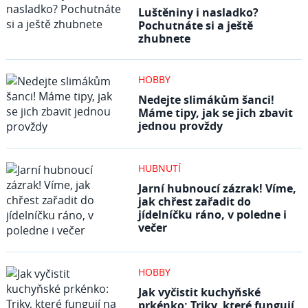
Luštěniny i nasladko?
Pochutnáte si a ještě
zhubnete
HOBBY
Nedejte slimákům šanci!
Máme tipy, jak se jich zbavit
jednou provždy
HUBNUTÍ
Jarní hubnoucí zázrak! Víme,
jak chřest zařadit do
jídelníčku ráno, v poledne i
večer
HOBBY
Jak vyčistit kuchyňské
prkénko: Triky, které fungují