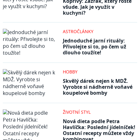
Kopřivy: Zázrak, který roste
všude. Jak je využít v
kuchyni?
ASTROČLÁNKY
Jednoduché jarní rituály:
Přivolejte si to, po čem už
dlouho toužíte!
HOBBY
Skvělý dárek nejen k MDŽ.
Vyrobte si nádherně voňavé
koupelové bomby
ŽIVOTNÍ STYL
Nová dieta podle Petra
Havlíčka: Poslední jídelníček!
Ostatní recepty můžete vždy
kombinovat