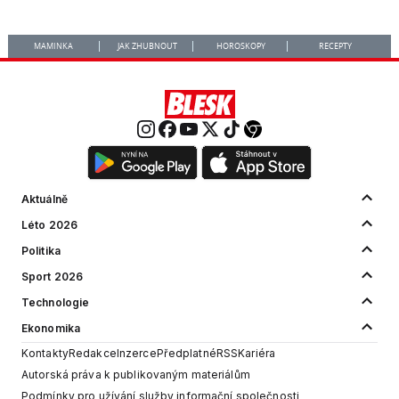
MAMINKA
JAK ZHUBNOUT
HOROSKOPY
RECEPTY
Aktuálně
Léto 2026
Politika
Sport 2026
Technologie
Ekonomika
Kontakty
Redakce
Inzerce
Předplatné
RSS
Kariéra
Autorská práva k publikovaným materiálům
Podmínky pro užívání služby informační společnosti