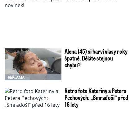
Alena (45) si barví vlasy roky
špatně. Děláte stejnou
chybu?
REKLAMA
Retro foto Kateřiny a Petera
Pechových: „Smraďoši“ před
16 lety