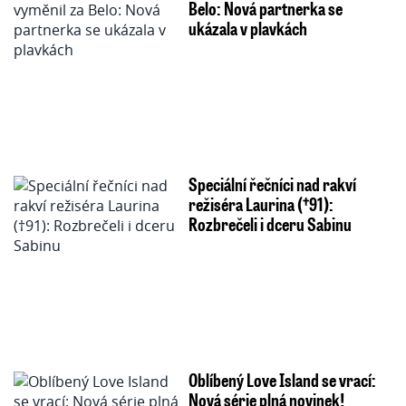
Belo: Nová partnerka se
ukázala v plavkách
Speciální řečníci nad rakví
režiséra Laurina (†91):
Rozbrečeli i dceru Sabinu
Oblíbený Love Island se vrací:
Nová série plná novinek!