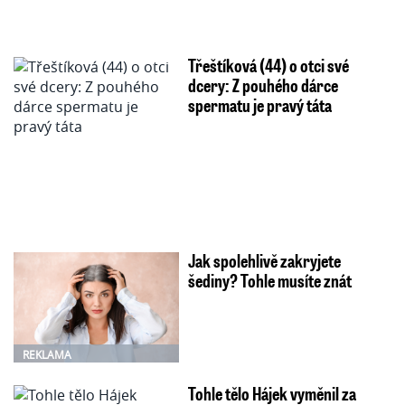
Třeštíková (44) o otci své
dcery: Z pouhého dárce
spermatu je pravý táta
Jak spolehlivě zakryjete
šediny? Tohle musíte znát
REKLAMA
Tohle tělo Hájek vyměnil za