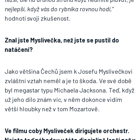
nejlepší, když vás do rybníka rovnou hodí,“
hodnotí svoji zkušenost.
Znal jste Myslivečka, než jste se pustil do
natáčení?
Jako většina Čechů jsem k Josefu Myslivečkovi
zvláštní vztah neměl a je to škoda. Ve své době
byl megastar typu Michaela Jacksona. Teď, když
už jeho dílo znám víc, v něm dokonce vidím
větší hloubky než v tom Mozartově.
Ve filmu coby Mysliveček dirigujete orchestr.