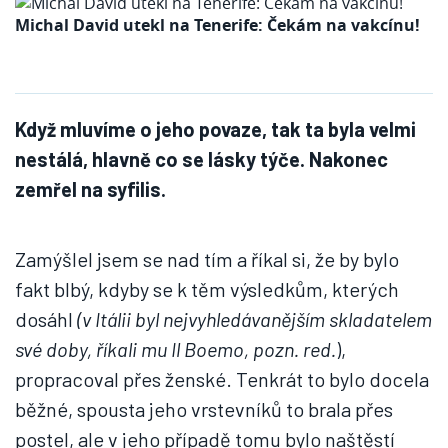
Michal David utekl na Tenerife: Čekám na vakcínu!
Když mluvíme o jeho povaze, tak ta byla velmi
nestálá, hlavně co se lásky týče. Nakonec
zemřel na syfilis.
Zamýšlel jsem se nad tím a říkal si, že by bylo
fakt blbý, kdyby se k těm výsledkům, kterých
dosáhl
(v Itálii byl nejvyhledávanějším skladatelem
své doby, říkali mu Il Boemo, pozn. red.
),
propracoval přes ženské. Tenkrát to bylo docela
běžné, spousta jeho vrstevníků to brala přes
postel, ale v jeho případě tomu bylo naštěstí