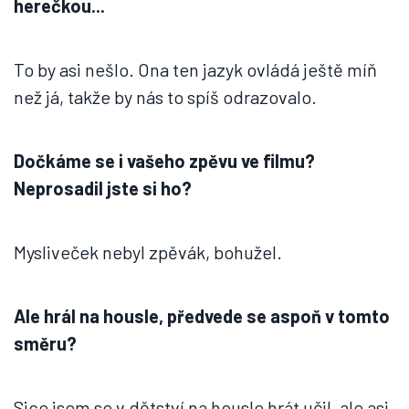
herečkou...
To by asi nešlo. Ona ten jazyk ovládá ještě míň
než já, takže by nás to spíš odrazovalo.
Dočkáme se i vašeho zpěvu ve filmu?
Neprosadil jste si ho?
Mysliveček nebyl zpěvák, bohužel.
Ale hrál na housle, předvede se aspoň v tomto
směru?
Sice jsem se v dětství na housle hrát učil, ale asi