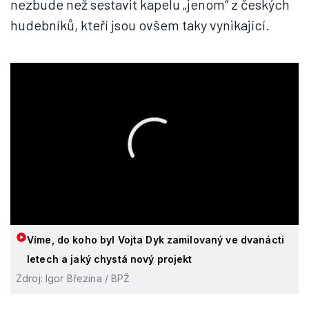
nezbude než sestavit kapelu „jenom“ z českých
hudebníků, kteří jsou ovšem taky vynikající.
Víme, do koho byl Vojta Dyk zamilovaný ve dvanácti
letech a jaký chystá nový projekt
Zdroj: Igor Březina / BPŽ