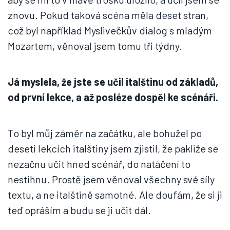
znovu. Pokud taková scéna měla deset stran,
což byl například Myslivečkův dialog s mladým
Mozartem, věnoval jsem tomu tři týdny.
Já myslela, že jste se učil italštinu od základů,
od první lekce, a až posléze dospěl ke scénáři.
To byl můj záměr na začátku, ale bohužel po
deseti lekcích italštiny jsem zjistil, že pakliže se
nezačnu učit hned scénář, do natáčení to
nestihnu. Prostě jsem věnoval všechny své síly
textu, a ne italštině samotné. Ale doufám, že si ji
teď opráším a budu se ji učit dál.