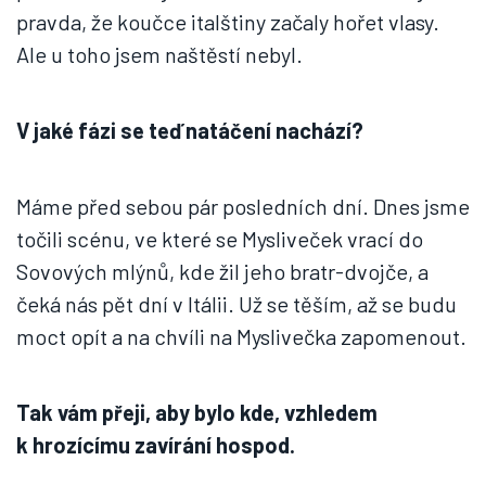
pravda, že koučce italštiny začaly hořet vlasy.
Ale u toho jsem naštěstí nebyl.
V jaké fázi se teď natáčení nachází?
Máme před sebou pár posledních dní. Dnes jsme
točili scénu, ve které se Mysliveček vrací do
Sovových mlýnů, kde žil jeho bratr-dvojče, a
čeká nás pět dní v Itálii. Už se těším, až se budu
moct opít a na chvíli na Myslivečka zapomenout.
Tak vám přeji, aby bylo kde, vzhledem
k hrozícímu zavírání hospod.