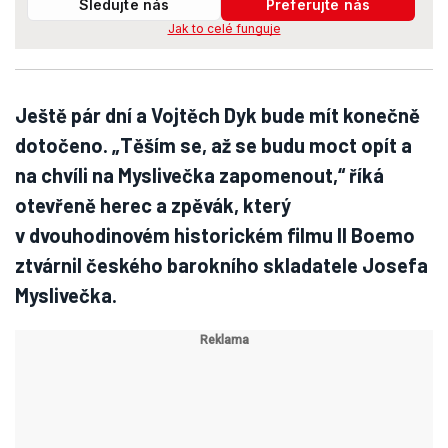
Sledujte nás
Preferujte nás
Jak to celé funguje
Ještě pár dní a Vojtěch Dyk bude mít konečně
dotočeno. „Těším se, až se budu moct opít a
na chvíli na Myslivečka zapomenout,“ říká
otevřeně herec a zpěvák, který
v dvouhodinovém historickém filmu Il Boemo
ztvárnil českého barokního skladatele Josefa
Myslivečka.