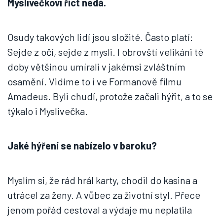
Myslivečkovi říct nedá.
Osudy takových lidí jsou složité. Často platí:
Sejde z očí, sejde z mysli. I obrovští velikáni té
doby většinou umírali v jakémsi zvláštním
osamění. Vidíme to i ve Formanově filmu
Amadeus. Byli chudí, protože začali hýřit, a to se
týkalo i Myslivečka.
Jaké hýření se nabízelo v baroku?
Myslím si, že rád hrál karty, chodil do kasina a
utrácel za ženy. A vůbec za životní styl. Přece
jenom pořád cestoval a výdaje mu neplatila