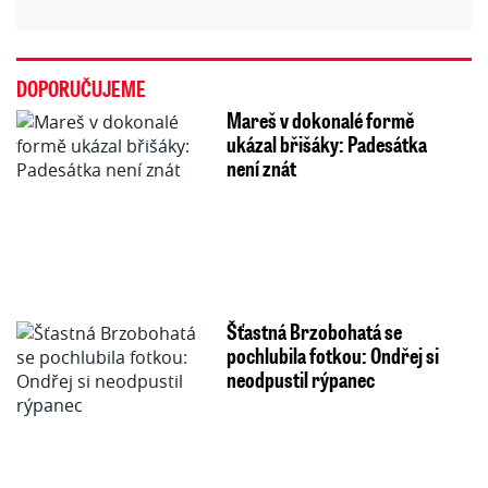
DOPORUČUJEME
Mareš v dokonalé formě
ukázal břišáky: Padesátka
není znát
Šťastná Brzobohatá se
pochlubila fotkou: Ondřej si
neodpustil rýpanec