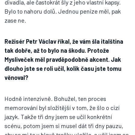
divadla, ale častokrát šly z jeho vlastní kapsy.
Bylo to nahoru dolů. Jednou peníze měl, pak
zase ne.
Režisér Petr Václav říkal, že vám šla italština
tak dobře, až to bylo na škodu. Protože
Mysliveček měl pravděpodobně akcent. Jak
dlouho jste se roli učil, kolik času jste tomu
věnoval?
Hodně intenzivně. Bohužel, ten proces
memorování byl složitější v tom, že šlo o cizí
jazyk. Takže tři dny jsem se učil konkrétní
scénu, potom jsem si musel dát tři dny pauzu,
aby se mi to v hlavě trošku uložilo, a učil jsem se