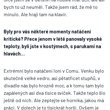
bych to už neuměl. Takže jsem rád, že mě to
minulo. Ale hraji tam na klavír.
Byly pro vás některé momenty natáčení
kritické? Přece jenom v létě panovaly vysoké
teploty, byli jste v kostýmech, s parukami na
hlavách…
Extrémní bylo natáčení loni v Comu. Venku bylo
skutečně velké vedro, asi pětatřicet stupňů, v
divadle nás bylo hrozně moc, a k tomu tam bylo
zapálených asi dva tisíce svíček. Takže teplo šlo
ještě od nich. Ale zeptejte se horníka, jakou má
práci. V dolech je to tisíckrát horší. Ovšem je