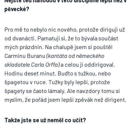
Nejste teď náhodou v této disciplíně lepší než v
pěvecké?
Pro mě to nebylo nic nového, protože diriguji už
od dvanácti. Pamatuji si, že to bývala součást
mých prázdnin. Na chalupě jsem si pouštěl
Carminu Buranu
(kantáta od německého
skladatele Carla Orffa)
a celou ji oddirigoval.
Hodinu deset minut. Buďto s tužkou, nebo
špagetou v ruce. Tužky byly lepší, protože
špagety se často lámaly. Ale navzdory tomu si
myslím, že pořád jsem lepší zpěvák než dirigent.
Takže jste se už neměl co učit?