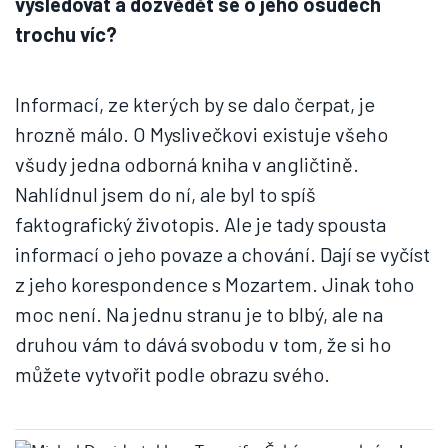
vysledovat a dozvědět se o jeho osudech
trochu víc?
Informací, ze kterých by se dalo čerpat, je
hrozně málo. O Myslivečkovi existuje všeho
všudy jedna odborná kniha v angličtině.
Nahlídnul jsem do ní, ale byl to spíš
faktografický životopis. Ale je tady spousta
informací o jeho povaze a chování. Dají se vyčíst
z jeho korespondence s Mozartem. Jinak toho
moc není. Na jednu stranu je to blbý, ale na
druhou vám to dává svobodu v tom, že si ho
můžete vytvořit podle obrazu svého.