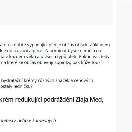
atou a dobře vypadající pleť je občas oříšek. Základem
dné odličování a péče. Zapomínat byste neměla na
žitá v každém věku a u všech typů pleti. Pokud vás tedy
, na které se občas objevují šupinky, pak kůže touží
s hydratační krémy různých značek a cenových
dostaly jedničku?
krém redukující podráždění Ziaja Med,
rotebe.cz nebo v kamenných