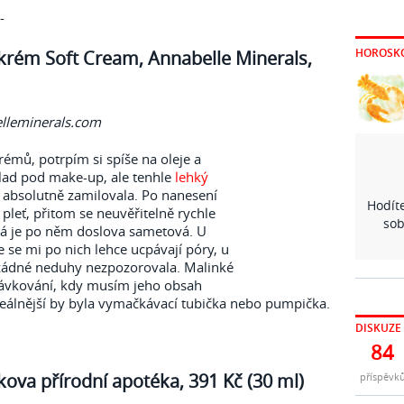
-
HOROSK
krém Soft Cream, Annabelle Minerals,
lleminerals.com
émů, potrpím si spíše na oleje a
lad pod make-up, ale tenhle
lehký
 absolutně zamilovala. Po nanesení
Hodíte
leť, přitom se neuvěřitelně rychle
sob
rá je po něm doslova sametová. U
se mi po nich lehce ucpávají póry, u
žádné neduhy nezpozorovala. Malinké
ávkování, kdy musím jeho obsah
Ideálnější by byla vymačkávací tubička nebo pumpička.
DISKUZE
84
ova přírodní apotéka, 391 Kč (30 ml)
příspěvk