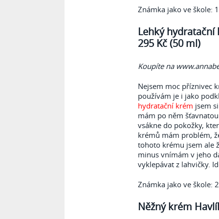
Známka jako ve škole: 1
Lehký hydratační 
295 Kč (50 ml)
Koupíte na www.annabe
Nejsem moc příznivec kr
používám je i jako podk
hydratační krém
jsem si
mám po něm šťavnatou p
vsákne do pokožky, kte
krémů mám problém, že 
tohoto krému jsem ale 
minus vnímám v jeho d
vyklepávat z lahvičky. 
Známka jako ve škole: 2
Něžný krém Havlík