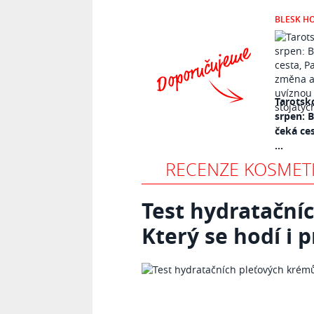
BLESK H
Tarotsk
srpen: 
čeká ce
...
RECENZE KOSMET
Test hydratační
Který se hodí i p