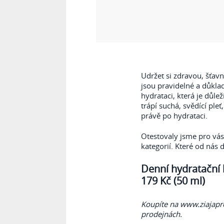
Udržet si zdravou, šťavn
jsou pravidelné a důkla
hydrataci, která je důle
trápí suchá, svědící pleť
právě po hydrataci.
Otestovaly jsme pro vá
kategorií. Které od nás 
Denní hydratační 
179 Kč (50 ml)
Koupíte na www.ziajap
prodejnách.