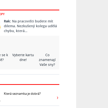
OPY
Rak:
Na pracovišti budete mít
dilema. Nezkušený kolega udělá
chybu, která…
 se k
Vyberte kartu
Co
ě?
dne!
znamenají
Vaše sny?
Která seznamka je dobrá?
ů