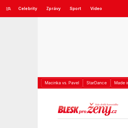
Celebrity
Zprávy
Sport
Video
Macinka vs. Pavel
StarDance
Made i
LOGO BLES