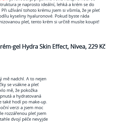
Struktura je naprosto ideální, lehká a krém se do
Při užívání tohoto krému jsem si všimla, že je pleť
podílu kyseliny hyaluronové. Pokud byste ráda
izovanou pleť, tento krém si určitě musíte koupit!
rém-gel Hydra Skin Effect, Nivea, 229 Kč
rý mě nadchl. A to nejen
čky se vsákne a pleť
pilo mě, že pokožka
ypnutá a hydratovaná
se také hodí po make-up.
oční verzi a jsem moc
le rozzářenou pleť jsem
tahle dvojí péče nevyjde