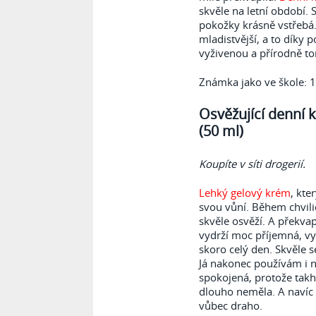
skvěle na letní období. 
pokožky krásně vstřebá. 
mladistvější, a to díky 
vyživenou a přírodně ton
Známka jako ve škole: 1
Osvěžující denní k
(50 ml)
Koupíte v síti drogerií.
Lehký gelový krém
, kte
svou vůní. Během chvili
skvěle osvěží. A překva
vydrží moc příjemná, v
skoro celý den. Skvěle 
Já nakonec používám i n
spokojená, protože takh
dlouho neměla. A navíc 
vůbec draho.