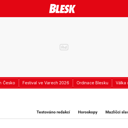
n Česko
Festival ve Varech 2026
Ordinace Blesku
Válka 
K PRO ŽENY
Testováno redakcí
Horoskopy
Mazlíčci sl