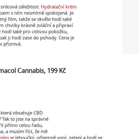
 srdcová záležitost.
Hydratační krém
jsem s ním nesmírně spokojená. Je
ný film, takže se skvěle hodí také
 chvilky krásně zvláční a připraví
 hodí také pro citlivou pokožku,
ak ji hodí zase do pohody. Cena je
i přiznivá.
macol Cannabis, 199 Kč
, která obsahuje CBD
 Tak to jste na správné
il přímo celou řadu,
na, a musím říct, že mě
krém
je lehoučký, příjemně voní, nelepí a hodí se