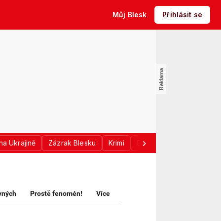
Můj Blesk
Přihlásit se
na Ukrajině
Zázrak Blesku
Krimi
Donald Trump
Sport
avných
Prostě fenomén!
Více