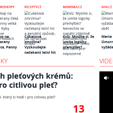
OROSKOPY
RECEPTY.CZ
MAMINKA.CZ
AHA.CZ
op na
Cuketová
Kvíz: Myslíte si, že
Marta 
Berany
zmrzlina?
umíte logicky
Úmorná
sta, Panny
Vyzkoušejte
přemýšlet? ...
vyžáda
nečekaný letní hit
...
IKY
VID
ch pleťových krémů:
ro citlivou pleť?
13