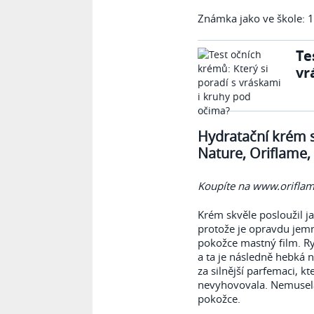
Známka jako ve škole: 1
Te
vr
Hydratační krém s
Nature, Oriflame, 
Koupíte na www.oriflam
Krém skvěle posloužil 
protože je opravdu jem
pokožce mastný film. R
a ta je následně hebká
za silnější parfemaci, kt
nevyhovovala. Nemusela 
pokožce.