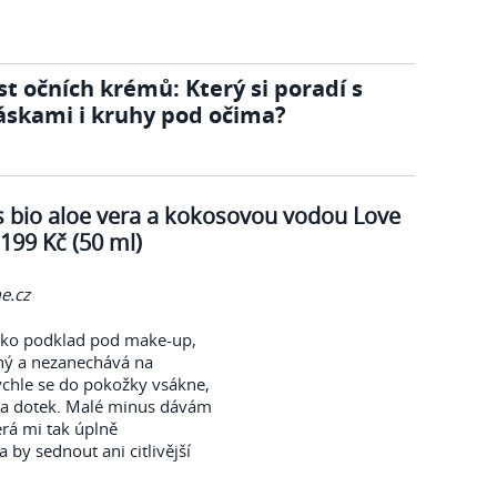
st očních krémů: Který si poradí s
áskami i kruhy pod očima?
 bio aloe vera a kokosovou vodou Love
199 Kč (50 ml)
e.cz
jako podklad pod make-up,
ný a nezanechává na
ychle se do pokožky vsákne,
 na dotek. Malé minus dávám
erá mi tak úplně
by sednout ani citlivější