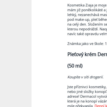
Kosmetika Ziaja je moje
mám již poněkolikáté a 
lehký, nezanechává mast
pod make-up, pleť během
na celý den. Složením se
kterou nepodráždí. Naop
navíc také opravdu velm
Známka jako ve škole: 1
Pleťový krém Der
(50 ml)
Koupíte v síti drogerií.
Jste příznivci kosmetiky
nebo jiné složky konopí?
adrese! Dermacol vytvoř
která je na konopí vázá
mile překvapila.
Denní 