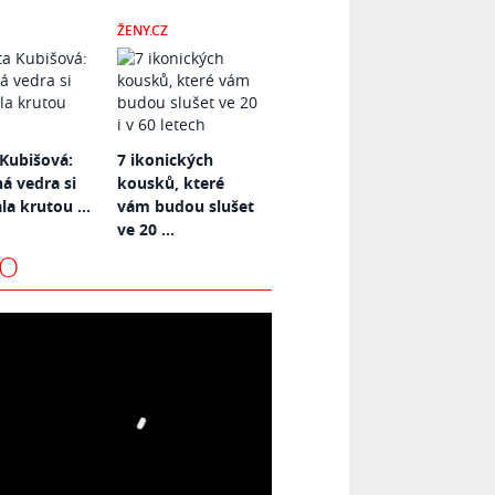
ŽENY.CZ
Kubišová:
7 ikonických
 vedra si
kousků, které
la krutou ...
vám budou slušet
ve 20 ...
EO