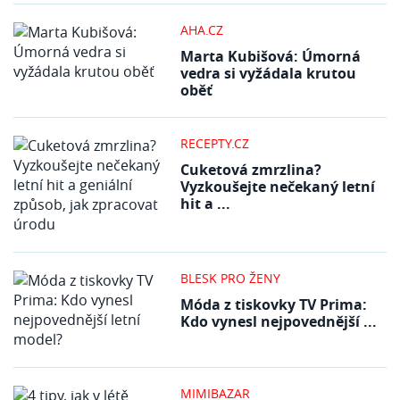
AHA.CZ
Marta Kubišová: Úmorná
vedra si vyžádala krutou
oběť
RECEPTY.CZ
Cuketová zmrzlina?
Vyzkoušejte nečekaný letní
hit a ...
BLESK PRO ŽENY
Móda z tiskovky TV Prima:
Kdo vynesl nejpovednější ...
MIMIBAZAR