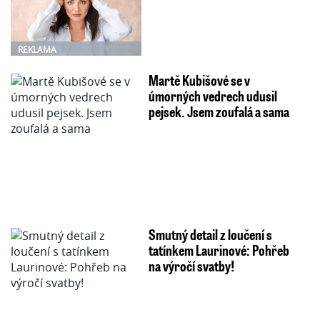
REKLAMA
Martě Kubišové se v
úmorných vedrech udusil
pejsek. Jsem zoufalá a sama
Smutný detail z loučení s
tatínkem Laurinové: Pohřeb
na výročí svatby!