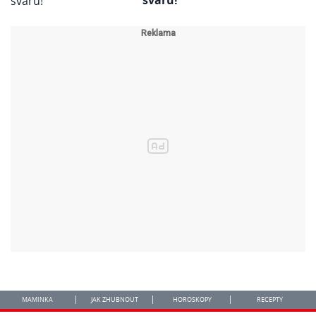
sváru!
MAMINKA
JAK ZHUBNOUT
HOROSKOPY
RECEPTY