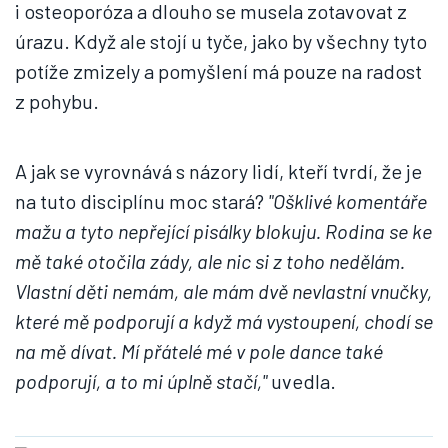
i osteoporóza a dlouho se musela zotavovat z
úrazu. Když ale stojí u tyče, jako by všechny tyto
potíže zmizely a pomyšlení má pouze na radost
z pohybu.
A jak se vyrovnává s názory lidí, kteří tvrdí, že je
na tuto disciplínu moc stará?
"Ošklivé komentáře
mažu a tyto nepřející pisálky blokuju. Rodina se ke
mě také otočila zády, ale nic si z toho nedělám.
Vlastní děti nemám, ale mám dvě nevlastní vnučky,
které mě podporují a když má vystoupení, chodí se
na mě dívat. Mí přátelé mé v pole dance také
podporují, a to mi úplně stačí,"
uvedla.