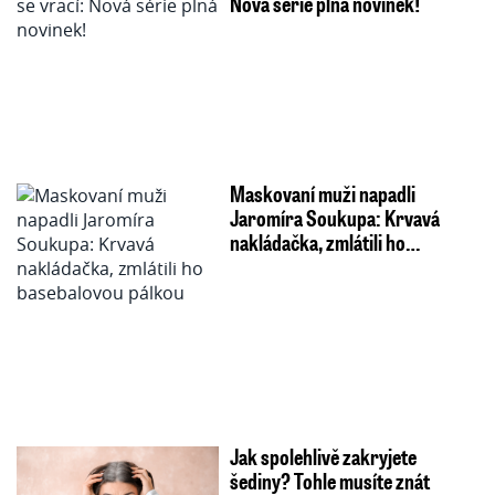
Nová série plná novinek!
Maskovaní muži napadli
Jaromíra Soukupa: Krvavá
nakládačka, zmlátili ho…
Jak spolehlivě zakryjete
šediny? Tohle musíte znát