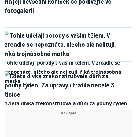
Na její nevšední koníček se podívejte ve
fotogalerii:
Tohle udělají porody s vaším tělem. V zrcadle se
nepoznáte, ničeho ale nelituji, říká trojnásobná
matka
12letá dívka zrekonstruovala dům za pouhý týden!
Za úpravy utratila necelé 3 tisíce