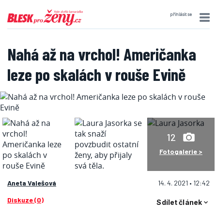
přihlásit se
Nahá až na vrchol! Američanka
leze po skalách v rouše Evině
12
Fotogalerie >
Aneta Valešová
14. 4. 2021 • 12:42
Diskuze (0)
Sdílet článek