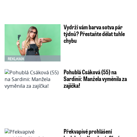
Vydrží vám barva sotva pár
týdnů? Přestaňte dělat tuhle
chybu
REKLAMA
Pohublá Csáková (55) na
Sardinii: Manžela vyměnila za
zajíčka!
Překvapivé prohlášení