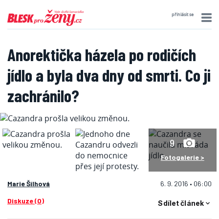
přihlásit se
Anorektička házela po rodičích
jídlo a byla dva dny od smrti. Co ji
zachránilo?
9
Fotogalerie >
Marie Šilhová
6. 9. 2016 • 06:00
Diskuze (0)
Sdílet článek