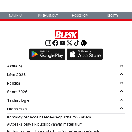
MAMINKA
JAK ZHUBNOUT
HOROSKOPY
RECEPTY
Aktuálně
Léto 2026
Politika
Sport 2026
Technologie
Ekonomika
Kontakty
Redakce
Inzerce
Předplatné
RSS
Kariéra
Autorská práva k publikovaným materiálům
Podmínky pro užívání služby informační společnosti