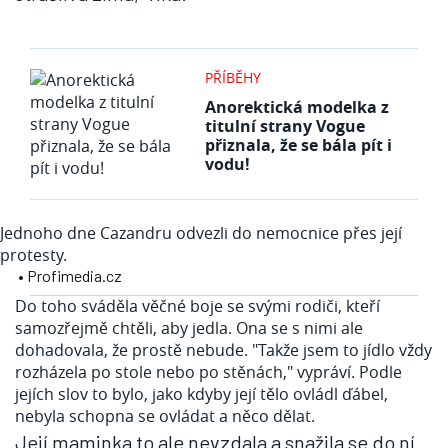
PŘÍBĚHY
Anorektická modelka z
titulní strany Vogue
přiznala, že se bála pít i
vodu!
Jednoho dne Cazandru odvezli do nemocnice přes její
protesty.
• Profimedia.cz
Do toho sváděla věčné boje se svými rodiči, kteří
samozřejmě chtěli, aby jedla. Ona se s nimi ale
dohadovala, že prostě nebude. "Takže jsem to jídlo vždy
rozházela po stole nebo po stěnách," vypráví. Podle
jejích slov to bylo, jako kdyby její tělo ovládl ďábel,
nebyla schopna se ovládat a něco dělat.
Její maminka to ale nevzdala a snažila se do ní