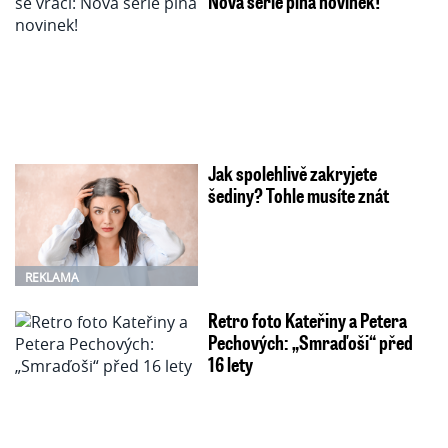
Nová série plná novinek!
Jak spolehlivě zakryjete
šediny? Tohle musíte znát
REKLAMA
Retro foto Kateřiny a Petera
Pechových: „Smraďoši“ před
16 lety