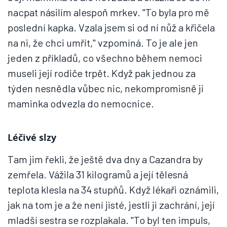
nacpat násilím alespoň mrkev. "To byla pro mě
poslední kapka. Vzala jsem si od ní nůž a křičela
na ni, že chci umřít," vzpomíná. To je ale jen
jeden z příkladů, co všechno během nemoci
museli její rodiče trpět. Když pak jednou za
týden nesnědla vůbec nic, nekompromisně ji
maminka odvezla do nemocnice.
Léčivé slzy
Tam jim řekli, že ještě dva dny a Cazandra by
zemřela. Vážila 31 kilogramů a její tělesná
teplota klesla na 34 stupňů. Když lékaři oznámili,
jak na tom je a že není jisté, jestli ji zachrání, její
mladší sestra se rozplakala. "To byl ten impuls,