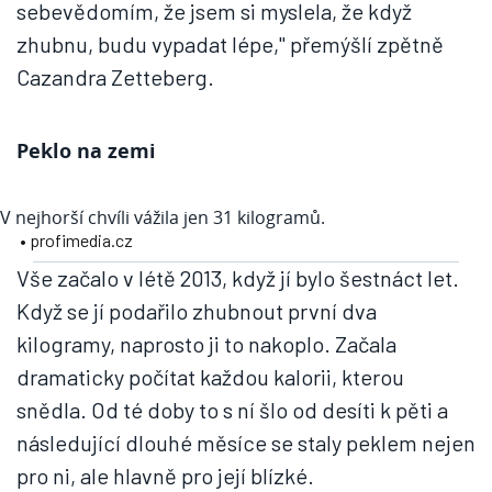
sebevědomím, že jsem si myslela, že když
zhubnu, budu vypadat lépe," přemýšlí zpětně
Cazandra Zetteberg.
Peklo na zemi
V nejhorší chvíli vážila jen 31 kilogramů.
• profimedia.cz
Vše začalo v létě 2013, když jí bylo šestnáct let.
Když se jí podařilo zhubnout první dva
kilogramy, naprosto ji to nakoplo. Začala
dramaticky počítat každou kalorii, kterou
snědla. Od té doby to s ní šlo od desíti k pěti a
následující dlouhé měsíce se staly peklem nejen
pro ni, ale hlavně pro její blízké.