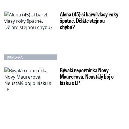
Alena (45) si barví vlasy roky
špatně. Děláte stejnou
chybu?
REKLAMA
Bývalá reportérka Novy
Maurerová: Neustálý boj o
lásku s LP