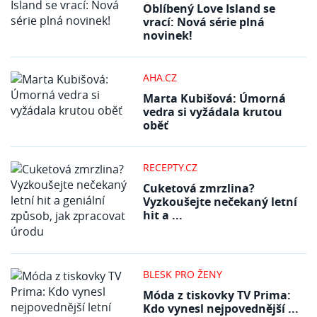
Oblíbený Love Island se
vrací: Nová série plná
novinek!
AHA.CZ
Marta Kubišová: Úmorná
vedra si vyžádala krutou
oběť
RECEPTY.CZ
Cuketová zmrzlina?
Vyzkoušejte nečekaný letní
hit a ...
BLESK PRO ŽENY
Móda z tiskovky TV Prima:
Kdo vynesl nejpovednější ...