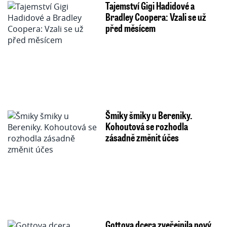
Tajemství Gigi Hadidové a
Bradley Coopera: Vzali se už
před měsícem
Šmiky šmiky u Bereniky.
Kohoutová se rozhodla
zásadně změnit účes
Gottova dcera zveřejnila nový