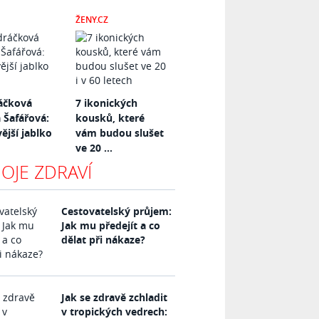
ŽENY.CZ
áčková
7 ikonických
 Šafářová:
kousků, které
ější jablko
vám budou slušet
ve 20 ...
OJE ZDRAVÍ
Cestovatelský průjem:
Jak mu předejít a co
dělat při nákaze?
Jak se zdravě zchladit
v tropických vedrech: