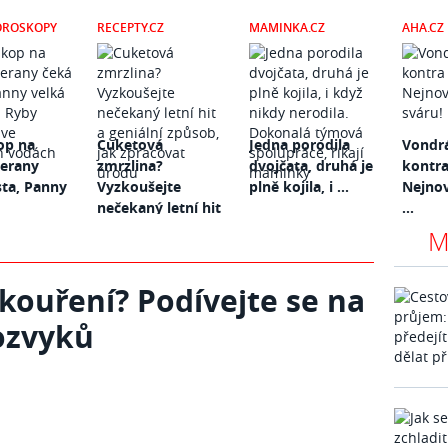
OROSKOPY
RECEPTY.CZ
MAMINKA.CZ
AHA.CZ
op na
Cuketová
Jedna porodila
Vondr
Berany
zmrzlina?
dvojčata, druhá je
kontra
sta, Panny
Vyzkoušejte
plně kojila, i ...
Nejnov
nečekaný letní hit
...
...
M
 kouření? Podívejte se na
lozvyků