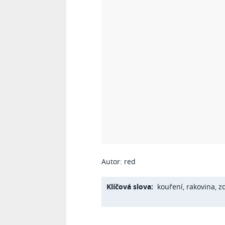
Autor: red
Klíčová slova:
kouření
,
rakovina
,
z