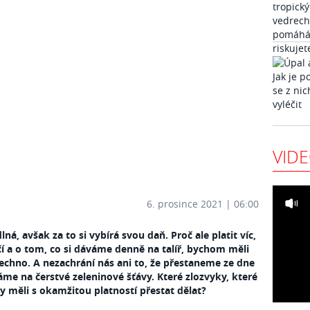
VID
6. prosince 2021 | 06:00
ná, avšak za to si vybírá svou daň. Proč ale platit víc,
éčí a o tom, co si dáváme denně na talíř, bychom měli
šechno. A nezachrání nás ani to, že přestaneme ze dne
me na čerstvé zeleninové šťávy. Které zlozvyky, které
y měli s okamžitou platností přestat dělat?