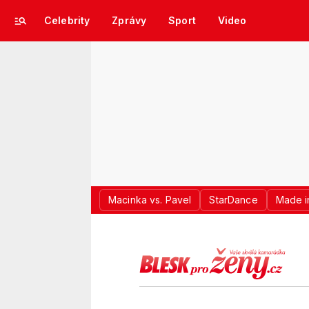
Celebrity
Zprávy
Sport
Video
Macinka vs. Pavel
StarDance
Made i
LOGO BLES