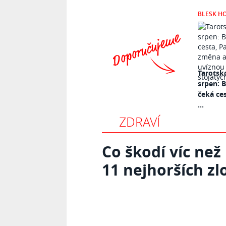
BLESK H
Tarotsk
srpen: 
čeká ce
...
ZDRAVÍ
Co škodí víc než
11 nejhorších z