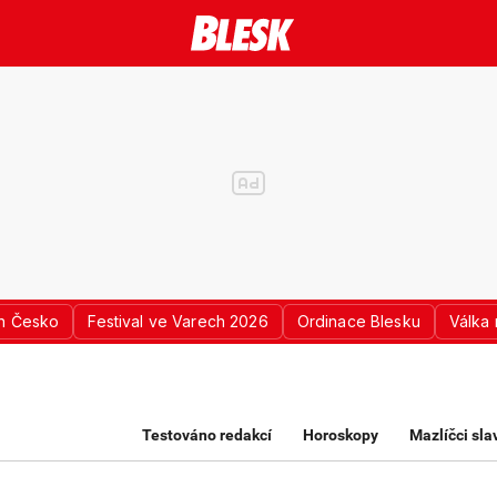
n Česko
Festival ve Varech 2026
Ordinace Blesku
Válka 
K PRO ŽENY
Testováno redakcí
Horoskopy
Mazlíčci sl