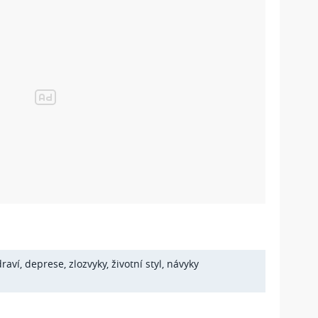
draví
,
deprese
,
zlozvyky
,
životní styl
,
návyky