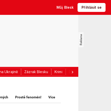
Můj Blesk
Přihlásit se
na Ukrajině
Zázrak Blesku
Krimi
Donald Trump
Sport
avných
Prostě fenomén!
Více