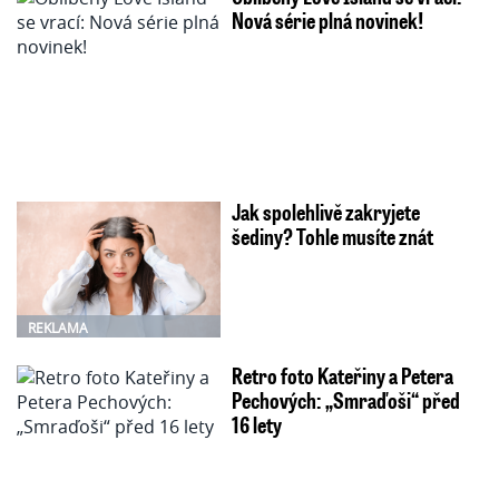
Nová série plná novinek!
Jak spolehlivě zakryjete
šediny? Tohle musíte znát
REKLAMA
Retro foto Kateřiny a Petera
Pechových: „Smraďoši“ před
16 lety