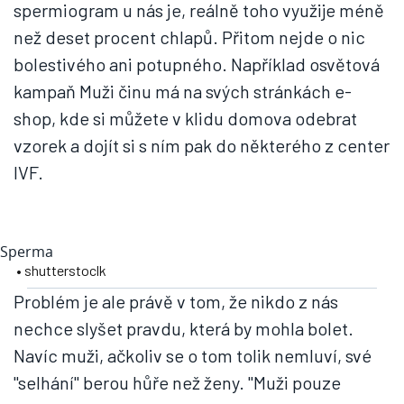
spermiogram u nás je, reálně toho využije méně
než deset procent chlapů. Přitom nejde o nic
bolestivého ani potupného. Například osvětová
kampaň Muži činu má na svých stránkách e-
shop, kde si můžete v klidu domova odebrat
vzorek a dojít si s ním pak do některého z center
IVF.
Sperma
• shutterstoclk
Problém je ale právě v tom, že nikdo z nás
nechce slyšet pravdu, která by mohla bolet.
Navíc muži, ačkoliv se o tom tolik nemluví, své
"selhání" berou hůře než ženy. "Muži pouze