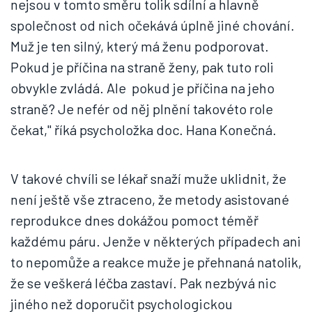
nejsou v tomto směru tolik sdílní a hlavně
společnost od nich očekává úplně jiné chování.
Muž je ten silný, který má ženu podporovat.
Pokud je příčina na straně ženy, pak tuto roli
obvykle zvládá. Ale pokud je příčina na jeho
straně? Je nefér od něj plnění takovéto role
čekat," říká psycholožka doc. Hana Konečná.
V takové chvíli se lékař snaží muže uklidnit, že
není ještě vše ztraceno, že metody asistované
reprodukce dnes dokážou pomoct téměř
každému páru. Jenže v některých případech ani
to nepomůže a reakce muže je přehnaná natolik,
že se veškerá léčba zastaví. Pak nezbývá nic
jiného než doporučit psychologickou