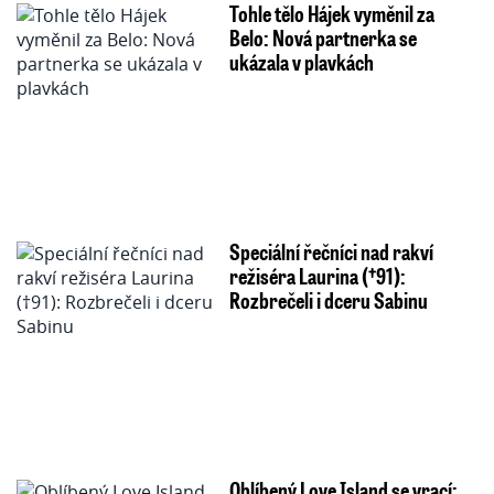
Tohle tělo Hájek vyměnil za
Belo: Nová partnerka se
ukázala v plavkách
Speciální řečníci nad rakví
režiséra Laurina (†91):
Rozbrečeli i dceru Sabinu
Oblíbený Love Island se vrací: