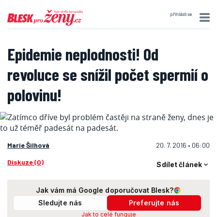
přihlásit se
Epidemie neplodnosti! Od
revoluce se snížil počet spermií o
polovinu!
Marie Šilhová
20. 7. 2016 • 06:00
Diskuze (0)
Sdílet článek
Jak vám má Google doporučovat Blesk?
Sledujte nás
Preferujte nás
Jak to celé funguje