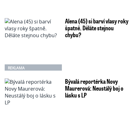
Alena (45) si barví vlasy roky
špatně. Děláte stejnou
chybu?
REKLAMA
Bývalá reportérka Novy
Maurerová: Neustálý boj o
lásku s LP