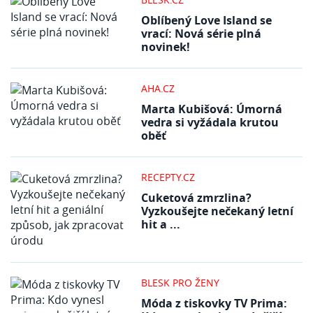
Oblíbený Love Island se
vrací: Nová série plná
novinek!
AHA.CZ
Marta Kubišová: Úmorná
vedra si vyžádala krutou
oběť
RECEPTY.CZ
Cuketová zmrzlina?
Vyzkoušejte nečekaný letní
hit a ...
BLESK PRO ŽENY
Móda z tiskovky TV Prima: