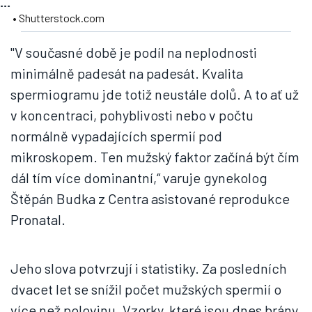
...
• Shutterstock.com
"V současné době je podíl na neplodnosti
minimálně padesát na padesát. Kvalita
spermiogramu jde totiž neustále dolů. A to ať už
v koncentraci, pohyblivosti nebo v počtu
normálně vypadajících spermií pod
mikroskopem. Ten mužský faktor začíná být čím
dál tím více dominantní,“ varuje gynekolog
Štěpán Budka z Centra asistované reprodukce
Pronatal.
Jeho slova potvrzují i statistiky. Za posledních
dvacet let se snížil počet mužských spermií o
více než polovinu. Vzorky, které jsou dnes brány