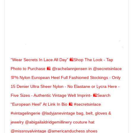
“Wear Secrets In Lace All Day” 🛍Shop The Look - Tap
Photo to Purchase 🛍 @rachelannjensen in @secretsinlace
💯% Nylon European Heel Full Fashioned Stockings - Only
15 Denier Ultra Sheer Nylon - No Elastane or Lycra Here -
Five Sizes - Authentic Vintage Welt Imprint- 🛍Search
“European Heel” At Link In Bio 🛍 #secretsinlace
#vintagelingerie @ladyjanevintage bag, belt, gloves &
jewelry @abigailaldridgemillinery couture hat
@missroyalvintage @americanduchess shoes