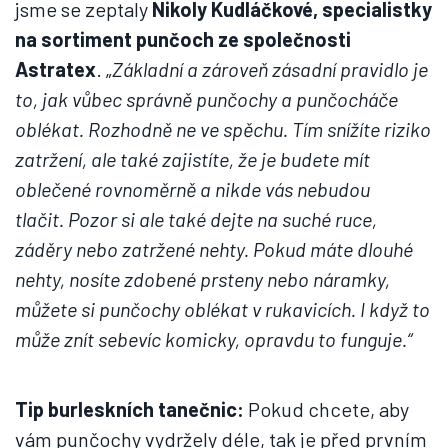
jsme se zeptaly
Nikoly Kudláčkové, specialistky
na sortiment punčoch ze společnosti
Astratex
. „
Základní a zároveň zásadní pravidlo je
to, jak vůbec správně punčochy a punčocháče
oblékat. Rozhodně ne ve spěchu. Tím snížíte riziko
zatržení, ale také zajistíte, že je budete mít
oblečené rovnoměrně a nikde vás nebudou
tlačit.
Pozor si ale také dejte na suché ruce,
záděry nebo zatržené nehty. Pokud máte dlouhé
nehty, nosíte zdobené prsteny nebo náramky,
můžete si punčochy oblékat v rukavicích. I když to
může znít sebevíc komicky, opravdu to funguje.“
Tip burleskních tanečnic:
Pokud chcete, aby
vám punčochy vydržely déle, tak je před prvním