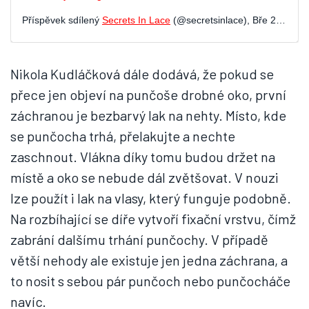
Příspěvek sdílený
Secrets In Lace
(@secretsinlace),
Bře 23, 2020 v 10:55 PDT
Nikola Kudláčková dále dodává, že pokud se
přece jen objeví na punčoše drobné oko, první
záchranou je bezbarvý lak na nehty. Místo, kde
se punčocha trhá, přelakujte a nechte
zaschnout. Vlákna díky tomu budou držet na
místě a oko se nebude dál zvětšovat. V nouzi
lze použít i lak na vlasy, který funguje podobně.
Na rozbíhající se díře vytvoří fixační vrstvu, čímž
zabrání dalšímu trhání punčochy. V případě
větší nehody ale existuje jen jedna záchrana, a
to nosit s sebou pár punčoch nebo punčocháče
navíc.