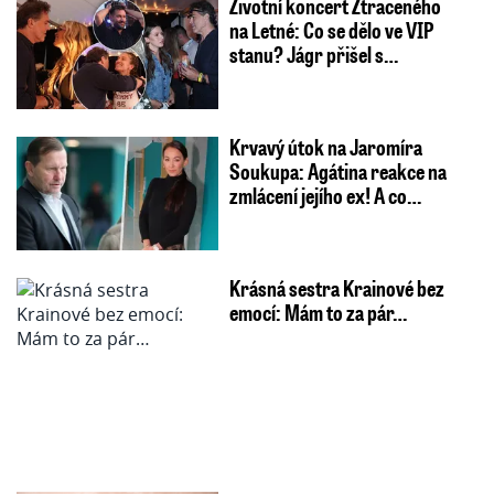
Životní koncert Ztraceného
na Letné: Co se dělo ve VIP
stanu? Jágr přišel s…
Krvavý útok na Jaromíra
Soukupa: Agátina reakce na
zmlácení jejího ex! A co…
Krásná sestra Krainové bez
emocí: Mám to za pár…