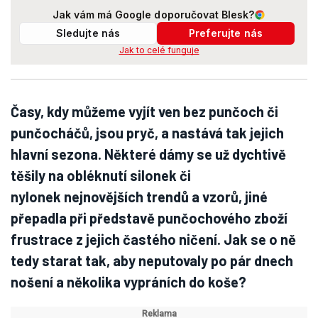
Jak vám má Google doporučovat Blesk?
Sledujte nás
Preferujte nás
Jak to celé funguje
Časy, kdy můžeme vyjít ven bez punčoch či
punčocháčů, jsou pryč, a nastává tak jejich
hlavní sezona. Některé dámy se už dychtivě
těšily na obléknutí silonek či
nylonek nejnovějších trendů a vzorů, jiné
přepadla při představě punčochového zboží
frustrace z jejich častého ničení. Jak se o ně
tedy starat tak, aby neputovaly po pár dnech
nošení a několika vypráních do koše?