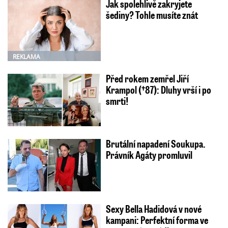
Jak spolehlivě zakryjete
šediny? Tohle musíte znát
REKLAMA
Před rokem zemřel Jiří
Krampol (†87): Dluhy vrší i po
smrti!
Brutální napadení Soukupa.
Právník Agáty promluvil
Sexy Bella Hadidová v nové
kampani: Perfektní forma ve