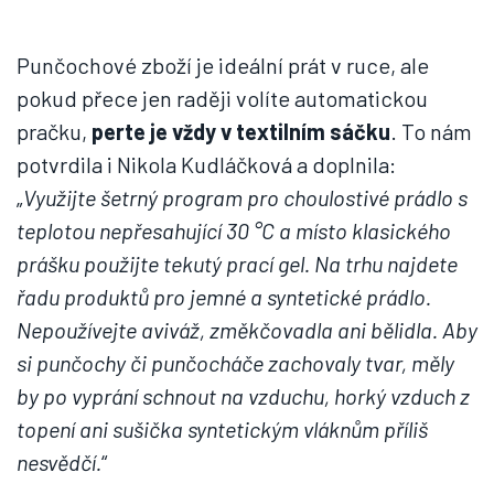
Punčochové zboží je ideální prát v ruce, ale
pokud přece jen raději volíte automatickou
pračku,
perte je vždy v textilním sáčku
. To nám
potvrdila i Nikola Kudláčková a doplnila:
„
Využijte šetrný program pro choulostivé prádlo s
teplotou nepřesahující 30 °C a místo klasického
prášku použijte tekutý prací gel. Na trhu najdete
řadu produktů pro jemné a syntetické prádlo.
Nepoužívejte aviváž, změkčovadla ani bělidla. Aby
si punčochy či punčocháče zachovaly tvar, měly
by po vyprání schnout na vzduchu, horký vzduch z
topení ani sušička syntetickým vláknům příliš
nesvědčí.
“