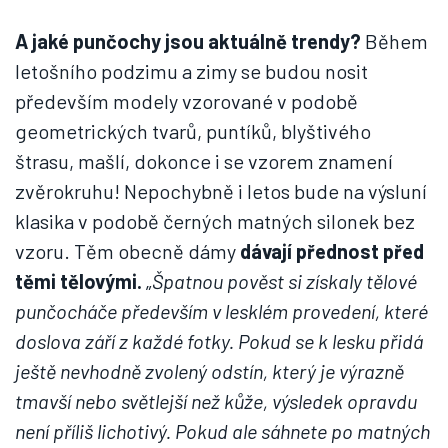
A jaké punčochy jsou aktuálně trendy?
Během
letošního podzimu a zimy se budou nosit
především modely vzorované v podobě
geometrických tvarů, puntíků, blyštivého
štrasu, mašlí, dokonce i se vzorem znamení
zvěrokruhu! Nepochybně i letos bude na výsluní
klasika v podobě černých matných silonek bez
vzoru. Těm obecně dámy
dávají přednost před
těmi tělovými.
„
Špatnou pověst si získaly tělové
punčocháče především v lesklém provedení, které
doslova září z každé fotky. Pokud se k lesku přidá
ještě nevhodně zvolený odstín, který je výrazně
tmavší nebo světlejší než kůže, výsledek opravdu
není příliš lichotivý. Pokud ale sáhnete po matných