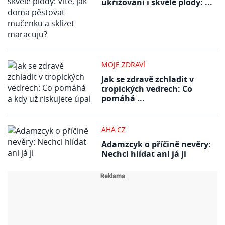
ukřižování i skvělé plody: ...
MOJE ZDRAVÍ
Jak se zdravě zchladit v
tropických vedrech: Co
pomáhá ...
AHA.CZ
Adamzcyk o příčině nevěry:
Nechci hlídat ani já ji