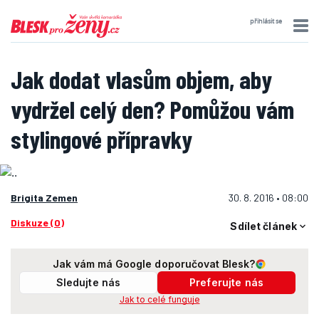
přihlásit se
Jak dodat vlasům objem, aby
vydržel celý den? Pomůžou vám
stylingové přípravky
Brigita Zemen
30. 8. 2016 • 08:00
Diskuze (0)
Sdílet článek
Jak vám má Google doporučovat Blesk?
Sledujte nás
Preferujte nás
Jak to celé funguje