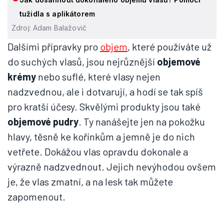
tužidla s aplikátorem
Zdroj: Adam Balažovič
Dalšími přípravky pro
objem
, které používáte už
do suchých vlasů, jsou nejrůznější
objemové
krémy
nebo suflé, které vlasy nejen
nadzvednou, ale i dotvarují, a hodí se tak spíš
pro kratší účesy. Skvělými produkty jsou také
objemové pudry
. Ty nanášejte jen na pokožku
hlavy, těsně ke kořínkům a jemně je do nich
vetřete. Dokážou vlas opravdu dokonale a
výrazně nadzvednout. Jejich nevýhodou ovšem
je, že vlas zmatní, a na lesk tak můžete
zapomenout.