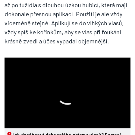
až po tužidla s dlouhou úzkou hubicí, která mají
dokonale přesnou aplikaci. Použití je ale vždy
víceméně stejné. Aplikují se do vlhkých vlasů,
vždy spíš ke kořínkům, aby se vlas při foukání
krásně zvedl a účes vypadal objemnější.
Jak dosáhnout dokonalého objemu vlasů? Pomocí