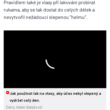
Pravidlem také je vlasy při lakování probírat
rukama, aby se lak dostal do celých délek a
nevytvořil nežádoucí slepenou "helmu".
Jak používat lak na vlasy, aby účes nebyl slepený a
vydržel celý den.
Zdroj: Adam Balažovič