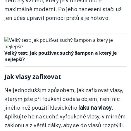
nedbalý vzhled, který je v dnešní době
maximálně moderní. Po jeho nanesení stačí už
jen účes upravit pomocí prstů a je hotovo.
Velký test: Jak používat suchý šampon a který je
nejlepší?
Jak vlasy zafixovat
Nejjednodušším způsobem, jak zafixovat vlasy,
kterým jste při foukání dodala objem, není nic
jiného než použití klasického
laku na vlasy
.
Aplikujte ho na suché vyfoukané vlasy, v mírném
záklonu a z větší dálky, aby se do vlasů rozptýlil.