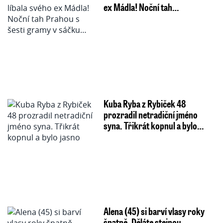
ex Mádla! Noční tah…
Kuba Ryba z Rybiček 48
prozradil netradiční jméno
syna. Třikrát kopnul a bylo…
Alena (45) si barví vlasy roky
špatně. Děláte stejnou