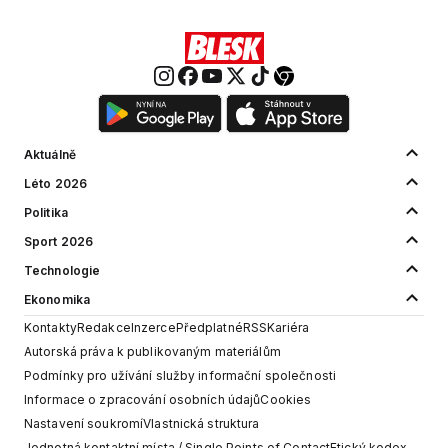
Aktuálně
Léto 2026
Politika
Sport 2026
Technologie
Ekonomika
Kontakty
Redakce
Inzerce
Předplatné
RSS
Kariéra
Autorská práva k publikovaným materiálům
Podmínky pro užívání služby informační společnosti
Informace o zpracování osobních údajů
Cookies
Nastavení soukromí
Vlastnická struktura
Jednotná kontaktní místa / Single Points of Contact
Etický kodex