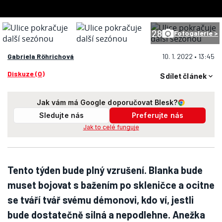
28
Fotogalerie >
Gabriela Röhrichová
10. 1. 2022 • 13:45
Diskuze (0)
Sdílet článek
Jak vám má Google doporučovat Blesk?
Sledujte nás
Preferujte nás
Jak to celé funguje
Tento týden bude plný vzrušení. Blanka bude
muset bojovat s bažením po skleničce a ocitne
se tváří tvář svému démonovi, kdo ví, jestli
bude dostatečně silná a nepodlehne. Anežka