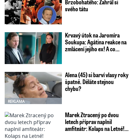
Brzobohatého: Zahrál si
svého tátu
Krvavý útok na Jaromíra
Soukupa: Agátina reakce na
zmlácení jejího ex! A co…
Alena (45) si barví vlasy roky
špatně. Děláte stejnou
chybu?
REKLAMA
Marek Ztracený po dvou
letech příprav naplnil
amfiteátr: Kolaps na Letné!…