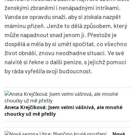
ženskými zbraněmi i nenápadnými intrikami.
Vanda se opravdu snaží, aby si získala nazpět
máminu přízeň. Jenže to dělá způsobem, který
může napadnout snad jenom ji. Přestože je
dospělá a měla by si umět spočítat, co všechno
život obnáší, znovu neodhadne situaci. Ve své
naivitě si řekne o další peníze, s jejichž pomocí
by ráda vyřešila svoji budoucnost.
Aneta Krejčíková: Jsem velmi vášnivá, ale mnohé
choutky už mě přešly
Nová