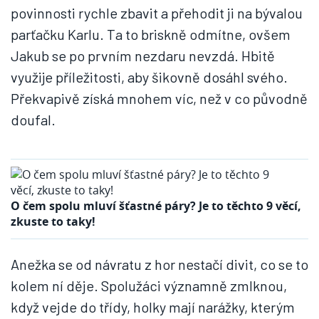
povinnosti rychle zbavit a přehodit ji na bývalou
parťačku Karlu. Ta to briskně odmítne, ovšem
Jakub se po prvním nezdaru nevzdá. Hbitě
využije příležitosti, aby šikovně dosáhl svého.
Překvapivě získá mnohem víc, než v co původně
doufal.
O čem spolu mluví šťastné páry? Je to těchto 9 věcí,
zkuste to taky!
Anežka se od návratu z hor nestačí divit, co se to
kolem ní děje. Spolužáci významně zmlknou,
když vejde do třídy, holky mají narážky, kterým