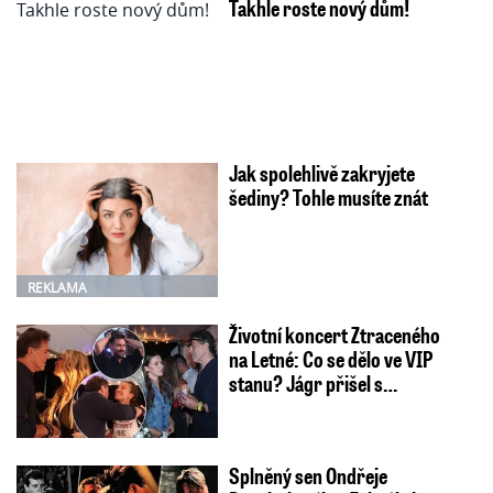
Takhle roste nový dům!
Jak spolehlivě zakryjete
šediny? Tohle musíte znát
REKLAMA
Životní koncert Ztraceného
na Letné: Co se dělo ve VIP
stanu? Jágr přišel s…
Splněný sen Ondřeje