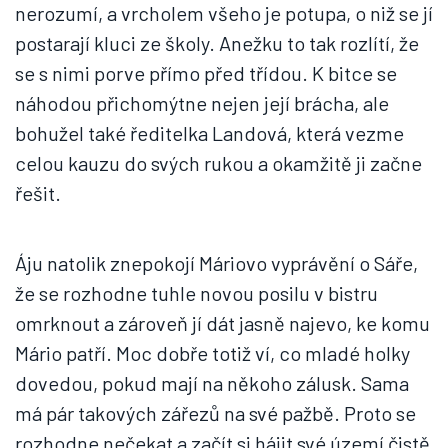
nerozumí, a vrcholem všeho je potupa, o niž se jí
postarají kluci ze školy. Anežku to tak rozlítí, že
se s nimi porve přímo před třídou. K bitce se
náhodou přichomýtne nejen její brácha, ale
bohužel také ředitelka Landová, která vezme
celou kauzu do svých rukou a okamžitě ji začne
řešit.
Áju natolik znepokojí Máriovo vyprávění o Sáře,
že se rozhodne tuhle novou posilu v bistru
omrknout a zároveň jí dát jasně najevo, ke komu
Mário patří. Moc dobře totiž ví, co mladé holky
dovedou, pokud mají na někoho zálusk. Sama
má pár takových zářezů na své pažbě. Proto se
rozhodne nečekat a začít si hájit své území čistě