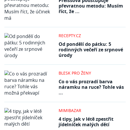
Preissová podstupuje
převratnou metodu: Musím
říct, že ...
RECEPTY.CZ
Od pondělí do pátku: 5
rodinných večeří ze srpnové
úrody
BLESK PRO ŽENY
Co o vás prozradí barva
náramku na ruce? Tohle vás
...
MIMIBAZAR
4 tipy, jak v létě zpestřit
jídelníček malých dětí