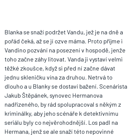
Blanka se snaží podržet Vandu, jež je na dně a
pořád čeká, až se jí ozve máma. Proto přijme i
Vandino pozvání na posezení v hospodě, jenže
toho začne záhy litovat. Vanda ji vystaví velmi
těžké zkoušce, když si před ní začne dávat
jednu skleničku vína za druhou. Netrvá to
dlouho a u Blanky se dostaví bažení. Scenárista
Jakub Štěpánek, synovec Hermanova
nadřízeného, by rád spolupracoval s někým z
kriminálky, aby jeho scénáře k detektivnímu
seriálu byly co nejvěrohodnější. Los padl na
Hermana, jenž se ale snaží této nepovinné