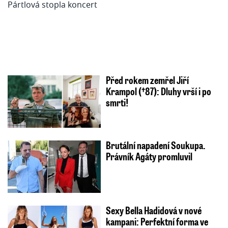
Před rokem zemřel Jiří
Krampol (†87): Dluhy vrší i po
smrti!
Brutální napadení Soukupa.
Právník Agáty promluvil
Sexy Bella Hadidová v nové
kampani: Perfektní forma ve