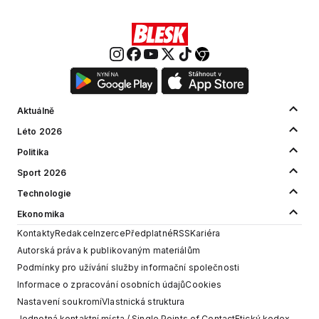
Aktuálně
Léto 2026
Politika
Sport 2026
Technologie
Ekonomika
Kontakty
Redakce
Inzerce
Předplatné
RSS
Kariéra
Autorská práva k publikovaným materiálům
Podmínky pro užívání služby informační společnosti
Informace o zpracování osobních údajů
Cookies
Nastavení soukromí
Vlastnická struktura
Jednotná kontaktní místa / Single Points of Contact
Etický kodex