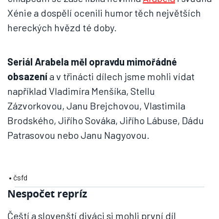
Xénie a dospělí ocenili humor těch největších
hereckých hvězd té doby.
Seriál Arabela měl opravdu mimořádné
obsazení
a v třinácti dílech jsme mohli vídat
například Vladimíra Menšíka, Stellu
Zázvorkovou, Janu Brejchovou, Vlastimila
Brodského, Jiřího Sováka, Jiřího Lábuse, Dádu
Patrasovou nebo Janu Nagyovou.
• čsfd
Nespočet repríz
Čeští a slovenští diváci si mohli první díl