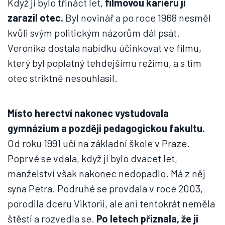
Když jí bylo třináct let,
filmovou kariéru jí
zarazil otec.
Byl novinář a po roce 1968 nesměl
kvůli svým politickým názorům dál psát.
Veronika dostala nabídku účinkovat ve filmu,
který byl poplatný tehdejšímu režimu, a s tím
otec striktně nesouhlasil.
Místo herectví nakonec vystudovala
gymnázium a později pedagogickou fakultu.
Od roku 1991 učí na základní škole v Praze.
Poprvé se vdala, když jí bylo dvacet let,
manželství však nakonec nedopadlo. Má z něj
syna Petra. Podruhé se provdala v roce 2003,
porodila dceru Viktorii, ale ani tentokrát neměla
štěstí a rozvedla se.
Po letech přiznala, že ji