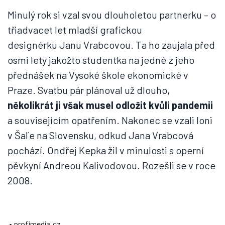
Minulý rok si vzal svou dlouholetou partnerku – o
třiadvacet let mladší grafickou
designérku Janu Vrabcovou. Ta ho zaujala před
osmi lety jakožto studentka na jedné z jeho
přednášek na Vysoké škole ekonomické v
Praze. Svatbu pár plánoval už dlouho,
několikrát ji však musel odložit kvůli pandemii
a souvisejícím opatřením. Nakonec se vzali loni
v Šaľe na Slovensku, odkud Jana Vrabcová
pochází. Ondřej Kepka žil v minulosti s operní
pěvkyní Andreou Kalivodovou. Rozešli se v roce
2008.
• profimedia.cz