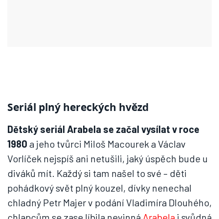
Seriál plný hereckých hvězd
Dětský seriál Arabela se začal vysílat v roce
1980
a jeho tvůrci Miloš Macourek a Václav
Vorlíček nejspíš ani netušili, jaký úspěch bude u
diváků mít. Každý si tam našel to své – děti
pohádkový svět plný kouzel, dívky nenechal
chladný Petr Majer v podání Vladimíra Dlouhého,
chlapcům se zase líbila nevinná
Arabela
i svůdná