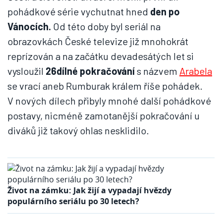
pohádkové série vychutnat hned
den po
Vánocích.
Od této doby byl seriál na
obrazovkách České televize již mnohokrát
reprízován a na začátku devadesátých let si
vysloužil
26dílné pokračování
s názvem
Arabela
se vrací aneb Rumburak králem říše pohádek.
V nových dílech přibyly mnohé další pohádkové
postavy, nicméně zamotanější pokračování u
diváků již takový ohlas nesklidilo.
Život na zámku: Jak žijí a vypadají hvězdy
populárního seriálu po 30 letech?