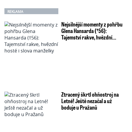
REKLAMA
Nejsilnější momenty z pohřbu
Glena Hansarda (†56):
Tajemství rakve, hvězdní…
Ztracený škrtl ohňostroj na
Letné! Ještě nezačal a už
boduje u Pražanů