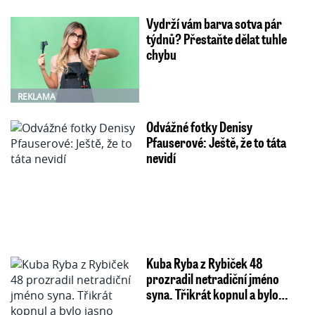
Vydrží vám barva sotva pár
týdnů? Přestaňte dělat tuhle
chybu
REKLAMA
Odvážné fotky Denisy
Pfauserové: Ještě, že to táta
nevidí
Kuba Ryba z Rybiček 48
prozradil netradiční jméno
syna. Třikrát kopnul a bylo…