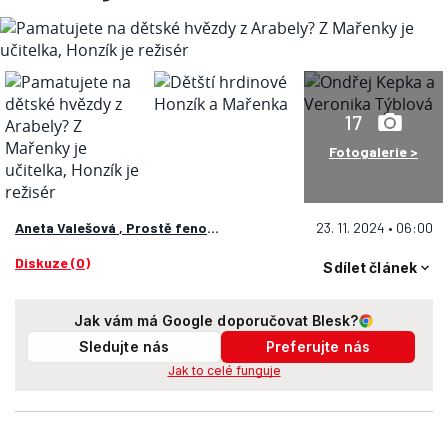
17
Fotogalerie >
Aneta Valešová
,
Prostě fenomén
23. 11. 2024 • 06:00
Diskuze (0)
Sdílet článek
Jak vám má Google doporučovat Blesk?
Sledujte nás
Preferujte nás
Jak to celé funguje