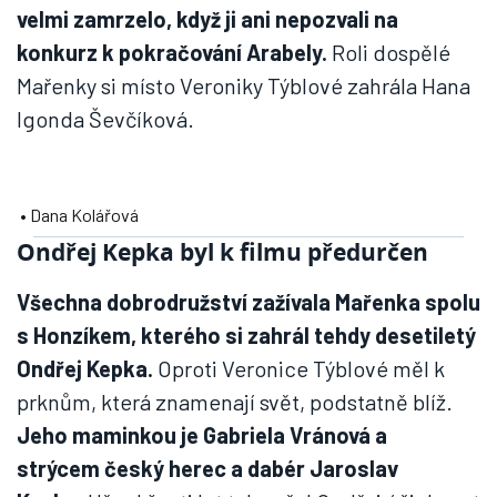
velmi zamrzelo, když ji ani nepozvali na
konkurz k pokračování Arabely.
Roli dospělé
Mařenky si místo Veroniky Týblové zahrála Hana
Igonda Ševčíková.
• Dana Kolářová
Ondřej Kepka byl k filmu předurčen
Všechna dobrodružství zažívala Mařenka spolu
s Honzíkem, kterého si zahrál tehdy desetiletý
Ondřej Kepka.
Oproti Veronice Týblové měl k
prknům, která znamenají svět, podstatně blíž.
Jeho maminkou je Gabriela Vránová a
strýcem český herec a dabér Jaroslav