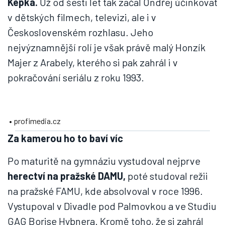
Kepka.
Už od šesti let tak začal Ondřej účinkovat
v dětských filmech, televizi, ale i v
Československém rozhlasu. Jeho
nejvýznamnější rolí je však právě malý Honzík
Majer z Arabely, kterého si pak zahrál i v
pokračování seriálu z roku 1993.
• profimedia.cz
Za kamerou ho to baví víc
Po maturitě na gymnáziu vystudoval nejprve
herectví na pražské DAMU,
poté studoval režii
na pražské FAMU, kde absolvoval v roce 1996.
Vystupoval v Divadle pod Palmovkou a ve Studiu
GAG Borise Hybnera. Kromě toho, že si zahrál