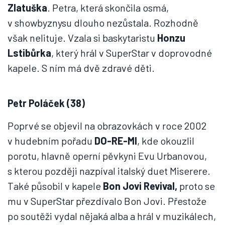
Zlatuška
. Petra, která skončila osmá,
v showbyznysu dlouho nezůstala. Rozhodně
však nelituje. Vzala si baskytaristu
Honzu
Lstibůrka
, který hrál v SuperStar v doprovodné
kapele. S ním má dvě zdravé děti.
Petr Poláček (38)
Poprvé se objevil na obrazovkách v roce 2002
v hudebním pořadu
DO-RE-MI
, kde okouzlil
porotu, hlavně operní pěvkyni Evu Urbanovou,
s kterou později nazpíval italský duet Miserere.
Také působil v kapele
Bon Jovi Revival,
proto se
mu v SuperStar přezdívalo Bon Jovi. Přestože
po soutěži vydal nějaká alba a hrál v muzikálech,