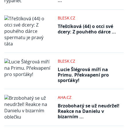
...
BLESK.CZ
Třeštíková (44) o otci své
dcery: Z pouhého dárce ...
BLESK.CZ
Lucie Šlégrová míří na
Primu. Překvapení pro
sporťáky!
AHA.CZ
Brzobohatý se už neudržel!
Reakce na Danielu v
bizarním ...