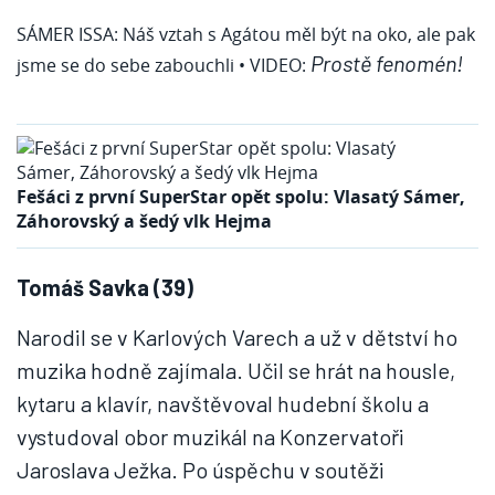
SÁMER ISSA: Náš vztah s Agátou měl být na oko, ale pak
Prostě fenomén!
jsme se do sebe zabouchli
• VIDEO:
Fešáci z první SuperStar opět spolu: Vlasatý Sámer,
Záhorovský a šedý vlk Hejma
Tomáš Savka (39)
Narodil se v Karlových Varech a už v dětství ho
muzika hodně zajímala. Učil se hrát na housle,
kytaru a klavír, navštěvoval hudební školu a
vystudoval obor muzikál na Konzervatoři
Jaroslava Ježka. Po úspěchu v soutěži