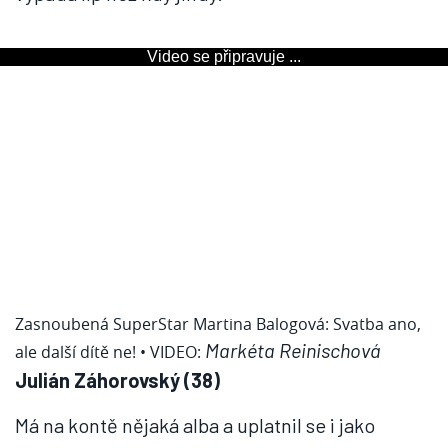
Video se připravuje ...
Zasnoubená SuperStar Martina Balogová: Svatba ano,
Markéta Reinischová
ale další dítě ne!
• VIDEO:
Julián Záhorovský (38)
Má na kontě nějaká alba a uplatnil se i jako