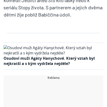
komedii Jedlíci aneb Sto kilo lásky nebo k
seriálu Stopy života. S partnerem a jejich dvěma
dětmi žije poblíž Babiččina údolí.
Osudoví muži Agáty Hanychové. Který vztah byl
nejkratší a s kým vydržela nejdéle?