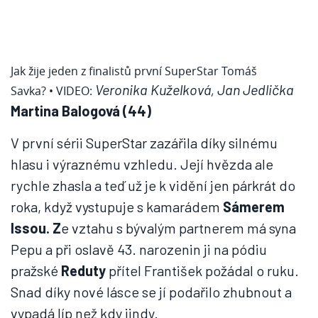
Jak žije jeden z finalistů první SuperStar Tomáš
Veronika Kuželková, Jan Jedlička
Savka?
• VIDEO:
Martina Balogová (44)
V první sérii SuperStar zazářila díky silnému
hlasu i výraznému vzhledu. Její hvězda ale
rychle zhasla a teď už je k vidění jen párkrát do
roka, když vystupuje s kamarádem
Sámerem
Issou. Z
e vztahu s bývalým partnerem má syna
Pepu a při oslavě 43. narozenin ji na pódiu
pražské
Reduty
přítel František požádal o ruku.
Snad díky nové lásce se jí podařilo zhubnout a
vypadá líp než kdy jindy.