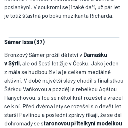
poslankyni. V soukromí se jí také daří, už pár let
je totiž šťastná po boku muzikanta Richarda.
Sámer Issa (37)
Bronzový Sámer prožil dětství v
Damašku
v Sýrii
, ale od šesti let žije v Česku. Jako jeden
z mála se hudbou živí a je celkem mediálně
aktivní. V době největší slávy chodil s finalistkou
Šárkou Vaňkovou a později s rebelkou Agátou
Hanychovou, s tou se několikrát rozešel a vracel
se k ní. Před dvěma lety se rozešel s o devět let
starší Pavlínou a poslední zprávy říkají, že se dal
dohromady se s
taronovou přítelkyní modelkou