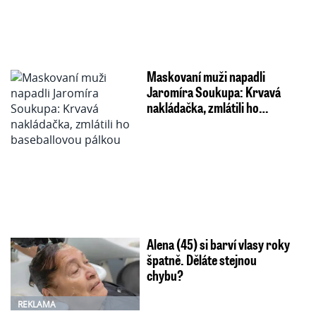
Maskovaní muži napadli
Jaromíra Soukupa: Krvavá
nakládačka, zmlátili ho…
Alena (45) si barví vlasy roky
špatně. Děláte stejnou
chybu?
REKLAMA