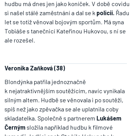
hudbu má dnes jen jako koníček. V době covidu
si našel stálé zaměstnání a dal se k
policii.
Řadu
let se totiž věnoval bojovým sportům. Má syna
Tobiáše s tanečnicí Kateřinou Hukovou, s ní se
ale rozešel.
Veronika Zaňková (38)
Blondýnka patřila jednoznačně
k nejatraktivnějším soutěžícím, navíc vynikala
silným altem. Hudbě se věnovala i po soutěži,
spíš než jako zpěvačka se ale uplatnila coby
skladatelka. Společně s partnerem
Lukášem
Černým
složila například hudbu k filmové