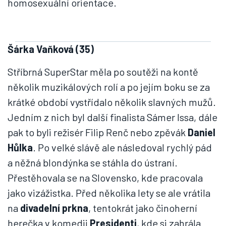
homosexuální orientace.
Šárka Vaňková (35)
Stříbrná SuperStar měla po soutěži na kontě
několik muzikálových rolí a po jejím boku se za
krátké období vystřídalo několik slavných mužů.
Jedním z nich byl další finalista Sámer Issa, dále
pak to byli režisér Filip Renč nebo zpěvák
Daniel
Hůlka
. Po velké slávě ale následoval rychlý pád
a něžná blondýnka se stáhla do ústraní.
Přestěhovala se na Slovensko, kde pracovala
jako vizážistka. Před několika lety se ale vrátila
na
divadelní prkna
, tentokrát jako činoherní
herečka v komedii
Presidenti
, kde si zahrála