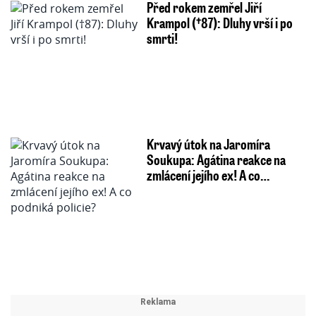
Před rokem zemřel Jiří
Krampol (†87): Dluhy vrší i po
smrti!
Krvavý útok na Jaromíra
Soukupa: Agátina reakce na
zmlácení jejího ex! A co…