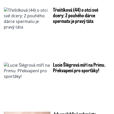
Třeštíková (44) o otci své
dcery: Z pouhého dárce
spermatu je pravý táta
Lucie Šlégrová míří na Primu.
Překvapení pro sporťáky!
Jak spolehlivě zakryjete