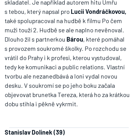
skladatel. Je například autorem hitu Umřu
s tebou, který napsal pro
Lucii Vondráčkovou,
také spolupracoval na hudbě k filmu Po čem
muži touží 2. Hudbě se ale naplno nevěnoval.
Dlouho žil s partnerkou
Bárou
, které pomáhal
s provozem soukromé školky. Po rozchodu se
vrátil do Prahy i k profesi, kterou vystudoval,
tedy ke komunikaci a public relations. Vlastní
tvorbu ale nezanedbává a loni vydal novou
desku. V soukromí se po jeho boku začala
objevovat brunetka Tereza, která ho za krátkou
dobu stihla i pěkně vykrmit.
Stanislav Dolinek (39)