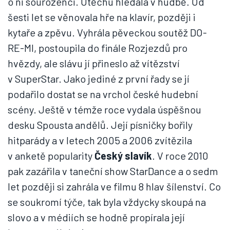
o ni sourozenci. Útěchu hledala v hudbě. Od
šesti let se věnovala hře na klavír, později i
kytaře a zpěvu. Vyhrála pěveckou soutěž DO-
RE-MI, postoupila do finále Rozjezdů pro
hvězdy, ale slávu jí přineslo až vítězství
v SuperStar. Jako jediné z první řady se jí
podařilo dostat se na vrchol české hudební
scény. Ještě v témže roce vydala úspěšnou
desku Spousta andělů. Její písničky bořily
hitparády a v letech 2005 a 2006 zvítězila
v anketě popularity
Český slavík
. V roce 2010
pak zazářila v taneční show StarDance a o sedm
let později si zahrála ve filmu 8 hlav šílenství. Co
se soukromí týče, tak byla vždycky skoupá na
slovo a v médiích se hodně propírala její