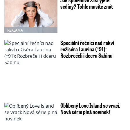
šediny? Tohle musíte znát
REKLAMA
Speciální řečníci nad rakví
režiséra Laurina (†91):
Rozbrečeli i dceru Sabinu
Oblíbený Love Island se vrací:
Nová série plná novinek!