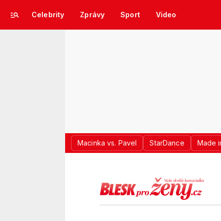
Celebrity
Zprávy
Sport
Video
Macinka vs. Pavel
StarDance
Made i
LOGO BLES