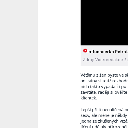
Influencerka PetraL
Zdroj: Videoredakce že
Většinu z žen byste ve 
ani stíny si totiž rozho
nich takto vypadají i po
zavítáte, raději si ověř
klientek.
Lepší přijít nenalíčená n
sexy, ale méně je někdy
jedna ze zkušených vizáž
líčení udělaly přirozeněj