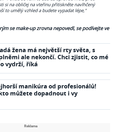
 si na obličej na vteřinu přitiskněte navlhčený
ší to umělý vzhled a budete vypadat lépe,"
erým se make-up zrovna nepovedl, se podívejte ve
adá žena má největší rty světa, s
plněmi ale nekončí. Chci zjistit, co mé
lo vydrží, říká
jhorší manikúra od profesionálů!
kto můžete dopadnout i vy