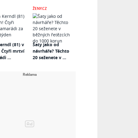
ŽENY.CZ
erndl (81) v
Šaty jako od
 Čtyři mrtví
návrháře? Těchto
di ...
20 seženete v ...