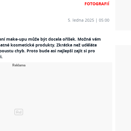
FOTOGRAFIÍ
5. ledna 2025 | 05:00
ení make-upu může být docela oříšek. Možná vám
patné kosmetické produkty. Zkrátka než uděláte
ustu chyb. Proto bude asi nejlepší zajít si pro
i.