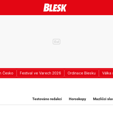
n Česko
Festival ve Varech 2026
Ordinace Blesku
Válka 
K PRO ŽENY
Testováno redakcí
Horoskopy
Mazlíčci sl