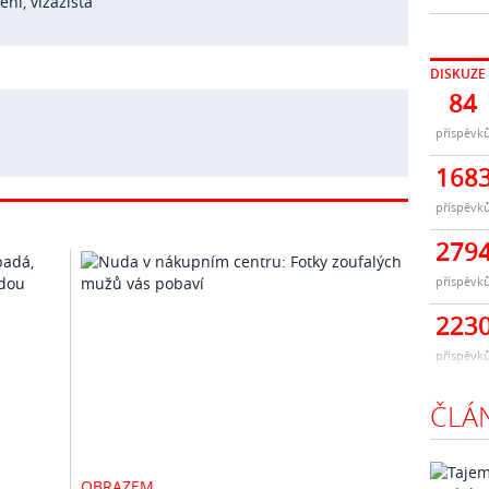
čení
,
vizážista
DISKUZE
84
příspěvk
168
příspěvk
279
příspěvk
223
příspěvk
ČLÁ
OBRAZEM