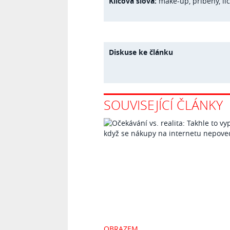
Klíčová slova:
make-up
,
příběhy
,
lí
Diskuse ke článku
SOUVISEJÍCÍ ČLÁNKY
OBRAZEM