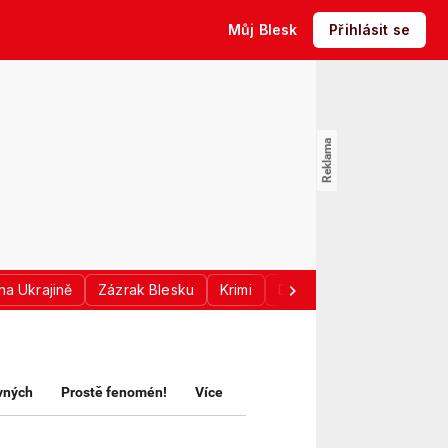
Můj Blesk
Přihlásit se
na Ukrajině
Zázrak Blesku
Krimi
Donald Trump
Sport
avných
Prostě fenomén!
Více