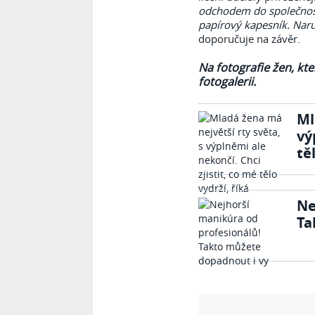
odchodem do společnosti
papírový kapesník. Naru
doporučuje na závěr.
Na fotografie žen, kt
fotogalerii.
Ml
vý
tě
Ne
Ta