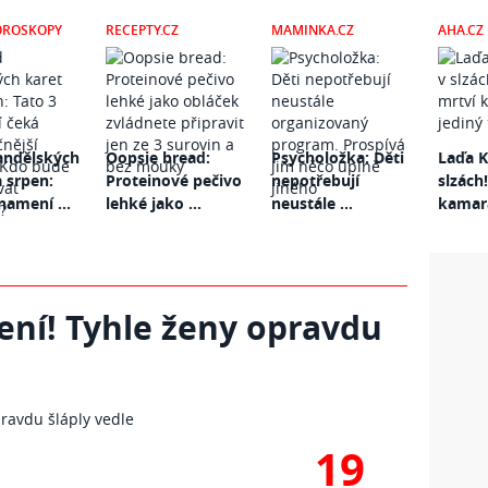
OROSKOPY
RECEPTY.CZ
MAMINKA.CZ
AHA.CZ
andělských
Oopsie bread:
Psycholožka: Děti
Laďa K
a srpen:
Proteinové pečivo
nepotřebují
slzách!
namení ...
lehké jako ...
neustále ...
kamará
čení! Tyhle ženy opravdu
19