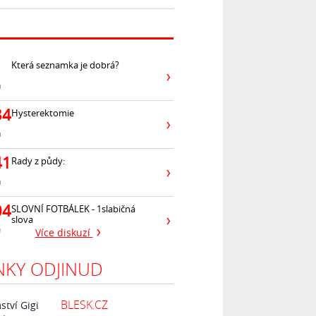
Která seznamka je dobrá?
ů
34
Hysterektomie
ů
41
Rady z půdy:
ů
04
SLOVNÍ FOTBÁLEK - 1slabičná
slova
ů
Více diskuzí
NKY ODJINUD
BLESK.CZ