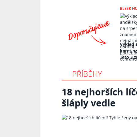
BLESK H
Výklad 
karet n
Tato 3 z
PŘÍBĚHY
18 nejhorších lí
šláply vedle