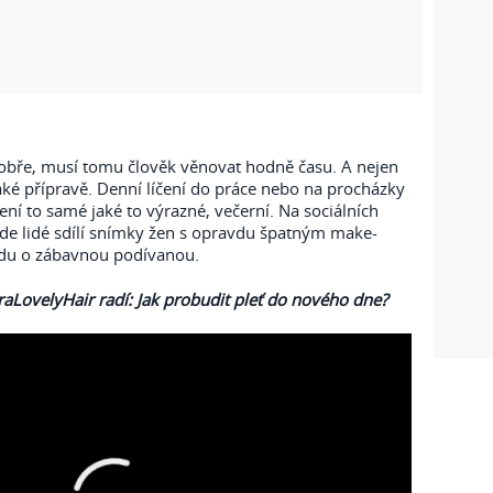
bře, musí tomu člověk věnovat hodně času. A nejen
aké přípravě. Denní líčení do práce nebo na procházky
ení to samé jaké to výrazné, večerní. Na sociálních
 kde lidé sdílí snímky žen s opravdu špatným make-
du o zábavnou podívanou.
raLovelyHair radí: Jak probudit pleť do nového dne?