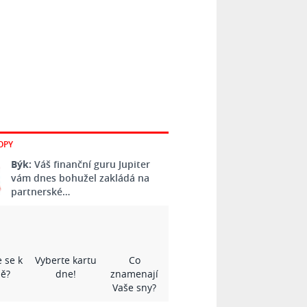
OPY
Býk:
Váš finanční guru Jupiter
vám dnes bohužel zakládá na
partnerské…
 se k
Vyberte kartu
Co
ě?
dne!
znamenají
Vaše sny?