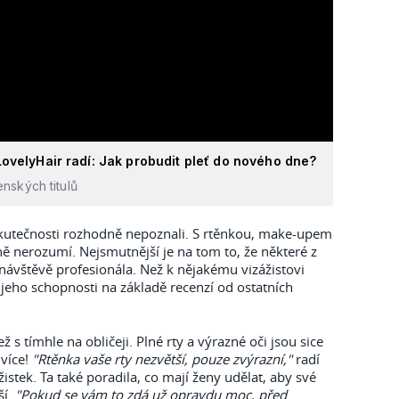
ovelyHair radí: Jak probudit pleť do nového dne?
nských titulů
skutečnosti rozhodně nepoznali. S rtěnkou, make-upem
dně nerozumí. Nejsmutnější je na tom to, že některé z
 návštěvě profesionála. Než k nějakému vizážistovi
te jeho schopnosti na základě recenzí od ostatních
ež s tímhle na obličeji. Plné rty a výrazné oči jsou sice
 více!
"Rtěnka vaše rty nezvětší, pouze zvýrazní,"
radí
istek. Ta také poradila, co mají ženy udělat, aby své
ší.
"Pokud se vám to zdá už opravdu moc, před