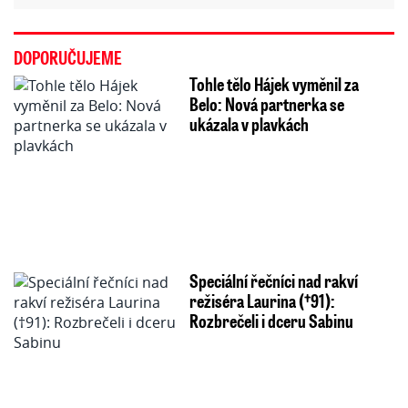
DOPORUČUJEME
Tohle tělo Hájek vyměnil za
Belo: Nová partnerka se
ukázala v plavkách
Speciální řečníci nad rakví
režiséra Laurina (†91):
Rozbrečeli i dceru Sabinu