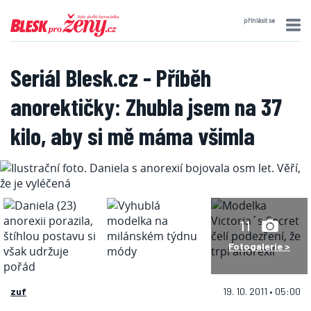
přihlásit se
Seriál Blesk.cz - Příběh
anorektičky: Zhubla jsem na 37
kilo, aby si mě máma všimla
11
Fotogalerie >
zuf
19. 10. 2011 • 05:00