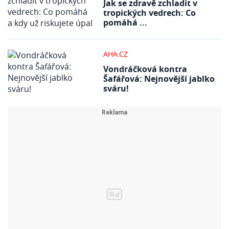
Jak se zdravě zchladit v
tropických vedrech: Co
pomáhá ...
AHA.CZ
Vondráčková kontra
Šafářová: Nejnovější jablko
sváru!