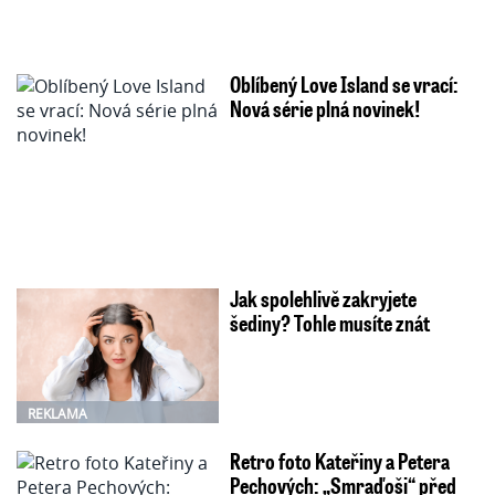
Oblíbený Love Island se vrací:
Nová série plná novinek!
Jak spolehlivě zakryjete
šediny? Tohle musíte znát
REKLAMA
Retro foto Kateřiny a Petera
Pechových: „Smraďoši“ před