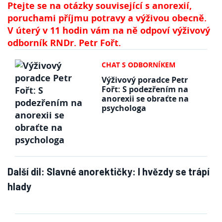
Ptejte se na otázky související s anorexií,
poruchami příjmu potravy a výživou obecně.
V úterý v 11 hodin vám na ně odpoví výživový
odborník RNDr. Petr Fořt.
CHAT S ODBORNÍKEM
Výživový poradce Petr
Fořt: S podezřením na
anorexii se obraťte na
psychologa
Další dil:
Slavné anorektičky: I hvězdy se trápí
hlady