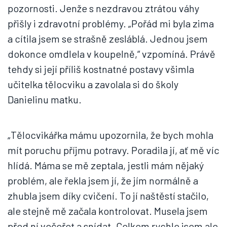
pozornosti. Jenže s nezdravou ztrátou váhy
přišly i zdravotní problémy. „Pořád mi byla zima
a cítila jsem se strašně zesláblá. Jednou jsem
dokonce omdlela v koupelně,“ vzpomíná. Právě
tehdy si její příliš
kostnatné
postavy všimla
učitelka tělocviku a zavolala si do školy
Danielinu matku.
„Tělocvikářka mámu upozornila, že bych mohla
mít poruchu příjmu potravy. Poradila jí, ať mě víc
hlídá. Máma se mě zeptala, jestli mám nějaký
problém, ale řekla jsem jí, že jím normálně a
zhubla jsem díky cvičení. To jí naštěstí stačilo,
ale stejně mě začala kontrolovat. Musela jsem
před ní večeřet a snídat. Celkem rychle jsem ale