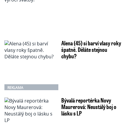
Alena (45) si barví vlasy roky
špatně. Děláte stejnou
chybu?
REKLAMA
Bývalá reportérka Novy
Maurerová: Neustálý boj o
lásku s LP