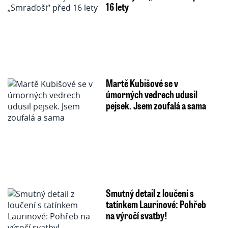
16 lety
Martě Kubišové se v
úmorných vedrech udusil
pejsek. Jsem zoufalá a sama
Smutný detail z loučení s
tatínkem Laurinové: Pohřeb
na výročí svatby!