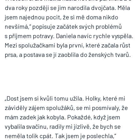
dva roky později se jim narodila dvojčata. Měla
jsem najednou pocit, že si mě doma nikdo
nevšímá,“ popisuje začátek svých problémů
s příjmem potravy. Daniela navíc rychle vyspěla.
Mezi spolužačkami byla první, které začala růst
prsa, a postava se jí zaoblila do ženských tvarů.
„Dost jsem si kvůli tomu užila. Holky, které mi
záviděly zájem spolužáků, se mi posmívaly, že
mám zadek jak kobyla. Pokaždé, když jsem
vybalila svačinu, radily mi jízlivě, že bych se
neměla tolik cpát. Tak jsem je poslechla,“