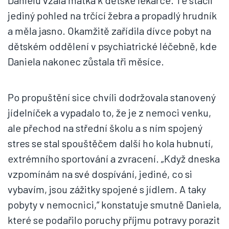
Danielu vzala matka k dětské lékařce. Té stačil
jediný pohled na trčící žebra a propadlý hrudník
a měla jasno. Okamžitě zařídila dívce pobyt na
dětském oddělení v psychiatrické léčebně, kde
Daniela nakonec zůstala tři měsíce.
Po propuštění sice chvíli dodržovala stanovený
jídelníček a vypadalo to, že je z nemoci venku,
ale přechod na střední školu a s ním spojený
stres se stal spouštěčem další ho kola hubnutí,
extrémního sportování a zvracení. „Když dneska
vzpomínám na své dospívání, jediné, co si
vybavím, jsou zážitky spojené s jídlem. A taky
pobyty v nemocnici,“ konstatuje smutně Daniela,
které se podařilo poruchy příjmu potravy porazit