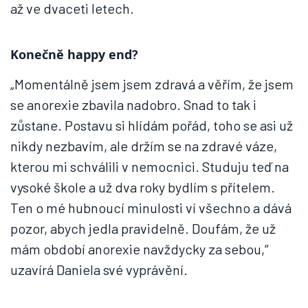
až ve dvaceti letech.
Konečně
happy
end
?
„Momentálně jsem jsem zdravá a věřím, že jsem
se anorexie zbavila nadobro. Snad to tak i
zůstane. Postavu si hlídám pořád, toho se asi už
nikdy nezbavím, ale držím se na zdravé váze,
kterou mi schválili v nemocnici.
Studuju
teď na
vysoké škole a už dva roky bydlím s přítelem.
Ten o mé hubnoucí minulosti ví všechno a dává
pozor, abych jedla pravidelně. Doufám, že už
mám období anorexie navždycky za sebou,“
uzavírá Daniela své vyprávění.