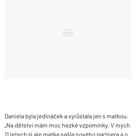
Daniela byla jedináček a vyrůstala jen s matkou.
„Na dětství mám moc hezké vzpomínky. V mých
11 letech si ale matka našla nového partnera a o