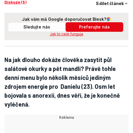
Diskuze (5)
Sdílet článek
Jak vám má Google doporučovat Blesk?
Sledujte nás
Preferujte nás
Jak to celé funguje
Na jak dlouho dokáže člověka zasytit půl
salátové okurky a pět mandlí? Právě tohle
denní menu bylo několik měsíců jediným
zdrojem energie pro Danielu (23). Osm let
bojovala s anorexií, dnes věří, že je konečně
vyléčená.