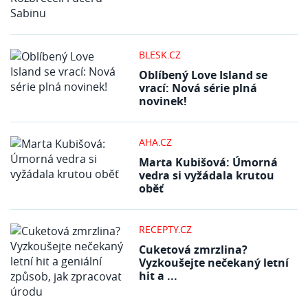
BLESK.CZ
Oblíbený Love Island se
vrací: Nová série plná
novinek!
AHA.CZ
Marta Kubišová: Úmorná
vedra si vyžádala krutou
oběť
RECEPTY.CZ
Cuketová zmrzlina?
Vyzkoušejte nečekaný letní
hit a ...