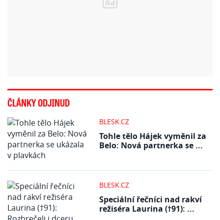
ČLÁNKY ODJINUD
BLESK.CZ
Tohle tělo Hájek vyměnil za
Belo: Nová partnerka se ...
BLESK.CZ
Speciální řečníci nad rakví
režiséra Laurina (†91): ...