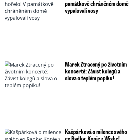
památkově chráněném domě
vypalovali vosy
Marek Ztracený po životním
koncertě: Závist kolegů a
slova o teplém popíku!
Kašpárková o milence svého
ex Radka: Kopie z Wishe!