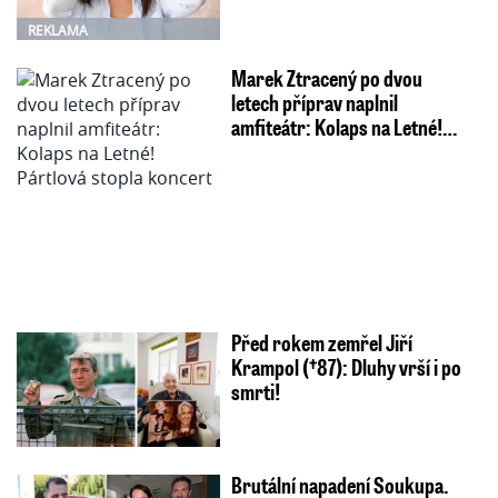
REKLAMA
Marek Ztracený po dvou
letech příprav naplnil
amfiteátr: Kolaps na Letné!…
Před rokem zemřel Jiří
Krampol (†87): Dluhy vrší i po
smrti!
Brutální napadení Soukupa.