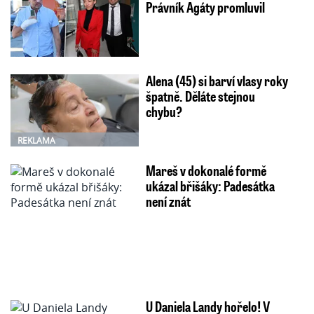
Právník Agáty promluvil
Alena (45) si barví vlasy roky
špatně. Děláte stejnou
chybu?
REKLAMA
Mareš v dokonalé formě
ukázal břišáky: Padesátka
není znát
U Daniela Landy hořelo! V