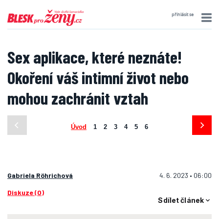
přihlásit se
Sex aplikace, které neznáte!
Okoření váš intimní život nebo
mohou zachránit vztah
Úvod
1
2
3
4
5
6
Gabriela Röhrichová
4. 6. 2023 • 06:00
Diskuze (0)
Sdílet článek