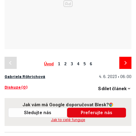
Úvod
1
2
3
4
5
6
Gabriela Röhrichová
4. 6. 2023 • 06:00
Diskuze (0)
Sdílet článek
Jak vám má Google doporučovat Blesk?
Sledujte nás
Preferujte nás
Jak to celé funguje