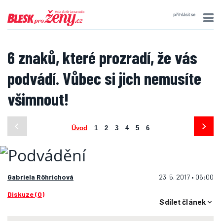
přihlásit se
6 znaků, které prozradí, že vás
podvádí. Vůbec si jich nemusíte
všimnout!
Úvod
1
2
3
4
5
6
Gabriela Röhrichová
23. 5. 2017 • 06:00
Diskuze (0)
Sdílet článek