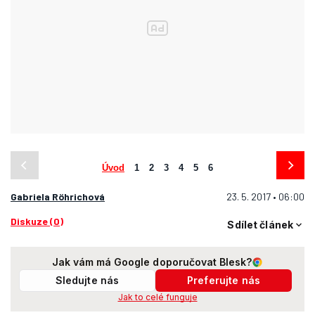
Úvod
1
2
3
4
5
6
Gabriela Röhrichová
23. 5. 2017 • 06:00
Diskuze (0)
Sdílet článek
Jak vám má Google doporučovat Blesk?
Sledujte nás
Preferujte nás
Jak to celé funguje