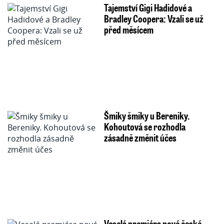
Tajemství Gigi Hadidové a
Bradley Coopera: Vzali se už
před měsícem
Šmiky šmiky u Bereniky.
Kohoutová se rozhodla
zásadně změnit účes
Veselá premiéra nové české