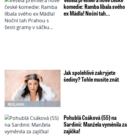
komedie: Ramba líbala svého
ex Mádla! Noční tah…
Jak spolehlivě zakryjete
šediny? Tohle musíte znát
REKLAMA
Pohublá Csáková (55) na
Sardinii: Manžela vyměnila za
zajíčka!