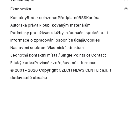
Ekonomika
Kontakty
Redakce
Inzerce
Předplatné
RSS
Kariéra
Autorská práva k publikovaným materiálům
Podmínky pro užívání služby informační společnosti
Informace o zpracování osobních údajů
Cookies
Nastavení soukromí
Vlastnická struktura
Jednotná kontaktní místa / Single Points of Contact
Etický kodex
Povinně zveřejňované informace
© 2001 - 2026 Copyright
CZECH NEWS CENTER a.s.
a
dodavatelé obsahu