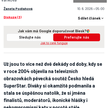
Žaneta Podlahová
10. 6. 2026 • 05:00
Diskuze (3)
Sdílet článek
Jak vám má Google doporučovat Blesk?
Sledujte nás
Preferujte nás
Jak to celé funguje
Už jsou to více než dvě dekády od doby, kdy se
v roce 2004 objevila na televizních
obrazovkách pěvecká soutěž Česko hledá
SuperStar. Diváky si okamžitě podmanila a
stala se úspěšnou natolik, že si jména
finalistů, moderátorů, ikonické hlášky i
nekompromisní katy v porotě stále