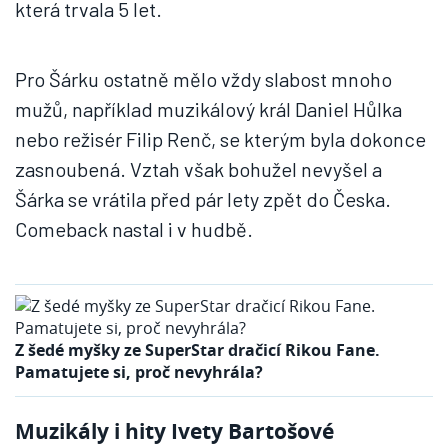
která trvala 5 let.
Pro Šárku ostatně mělo vždy slabost mnoho
mužů, například muzikálový král Daniel Hůlka
nebo režisér Filip Renč, se kterým byla dokonce
zasnoubená. Vztah však bohužel nevyšel a
Šárka se vrátila před pár lety zpět do Česka.
Comeback nastal i v hudbě.
Z šedé myšky ze SuperStar dračicí Rikou Fane.
Pamatujete si, proč nevyhrála?
Muzikály i hity Ivety Bartošové