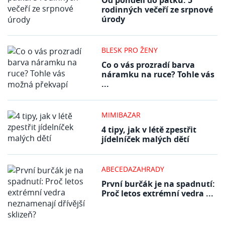
Od pondělí do pátku: 5
rodinných večeří ze srpnové
úrody
BLESK PRO ŽENY
Co o vás prozradí barva
náramku na ruce? Tohle vás
...
MIMIBAZAR
4 tipy, jak v létě zpestřit
jídelníček malých dětí
ABECEDAZAHRADY
První burčák je na spadnutí:
Proč letos extrémní vedra ...