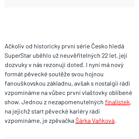
Ačkoliv od historicky první série Česko hledá
SuperStar uběhlo už neuvěřitelných 22 let, její
dozvuky v nás rezonují doteď. I nyní má nový
formát pěvecké soutěže svou hojnou
fanouškovskou základnu, avšak s nostalgií rádi
vzpomínáme na vůbec první vlaštovky oblíbené
show. Jednou z nezapomenutelných
finalistek
,
na jejichž start pěvecké kariéry rádi
vzpomínáme, je zpěvačka
Šárka Vaňková
.