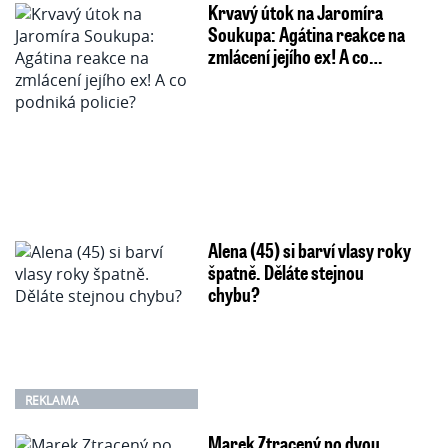
Krvavý útok na Jaromíra
Soukupa: Agátina reakce na
zmlácení jejího ex! A co…
Alena (45) si barví vlasy roky
špatně. Děláte stejnou
chybu?
REKLAMA
Marek Ztracený po dvou