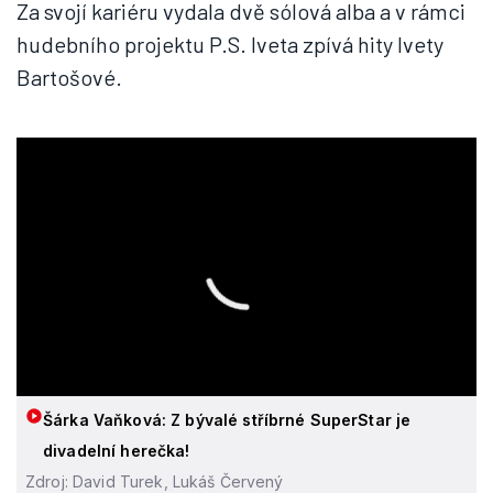
Za svojí kariéru vydala dvě sólová alba a v rámci
hudebního projektu P.S. Iveta zpívá hity Ivety
Bartošové.
Šárka Vaňková: Z bývalé stříbrné SuperStar je
divadelní herečka!
Zdroj: David Turek, Lukáš Červený